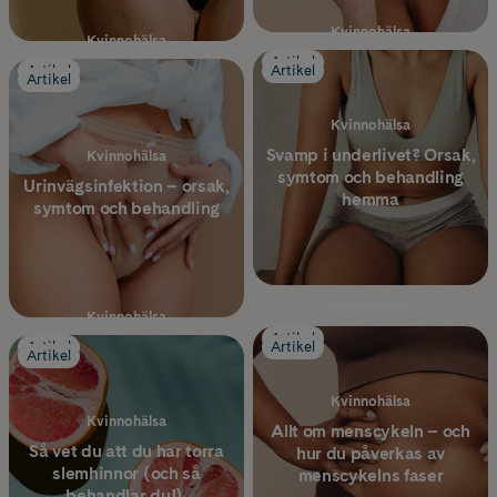
Kvinnohälsa
Kvinnohälsa
Klimakteriet - 5 vanliga
Artikel
Vad är bakteriell vaginos?
Artikel
Artikel
Artikel
tecken på hormonell
Tips, symtom & behandling
obalans hos kvinnor
Kvinnohälsa
Svamp i underlivet? Orsak,
Kvinnohälsa
symtom och behandling
Urinvägsinfektion – orsak,
hemma
symtom och behandling
Kvinnohälsa
Kvinnohälsa
Järnbrist: symtom, orsaker
Artikel
Lär känna dina bröst –
Artikel
Artikel
Artikel
och hur du ökar nivåerna
minska risken för
bröstcancer
Kvinnohälsa
Kvinnohälsa
Allt om menscykeln – och
Så vet du att du har torra
hur du påverkas av
slemhinnor (och så
menscykelns faser
behandlar du!)