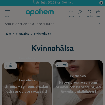
Använd kod: SOMMAR20 för 20% över 649kr
Årets Butik 2025 inom Skönhet
✓ Fri frakt
Meny
Recept
Profil
Favoriter
Kassa
✓ Rådgivning från farmaceuter & hudterapeuter
✓ Poäng på alla köp*
Hem
Magazine
Kvinnohälsa
Kvinnohälsa
Kvinnohälsa
Vad är hypotyreos?
Artikel
Artikel
Artikel
Symtom, orsaker och
behandling
Kvinnohälsa
Kvinnohälsa
Hypertyreos – symtom,
Struma – symtom, orsaker
orsaker och behandling vid
och när du bör söka vård
överaktiv sköldkörtel