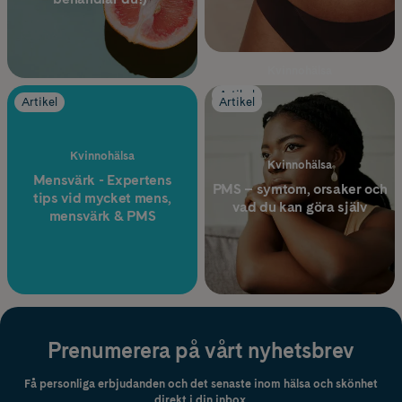
Kvinnohälsa
Inte fått din mens? Här är 8
Artikel
Artikel
Artikel
orsaker till utebliven mens
(som inte är graviditet)
Kvinnohälsa
Kvinnohälsa
Mensvärk - Expertens
PMS – symtom, orsaker och
tips vid mycket mens,
vad du kan göra själv
mensvärk & PMS
Prenumerera på vårt nyhetsbrev
Få personliga erbjudanden och det senaste inom hälsa och skönhet
direkt i din inbox.