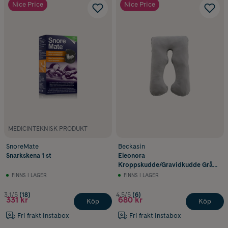
Nice Price
Nice Price
MEDICINTEKNISK PRODUKT
SnoreMate
Beckasin
Snarkskena 1 st
Eleonora
Kroppskudde/Gravidkudde Grå
Bomullssatin PRO 96 x 152 cm 1st
FINNS I LAGER
FINNS I LAGER
3.1/5
(18)
4.5/5
(6)
331 kr
680 kr
Köp
Köp
Fri frakt Instabox
Fri frakt Instabox