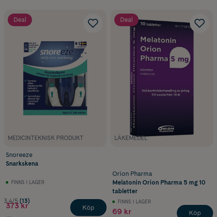
Deal
Deal
MEDICINTEKNISK PRODUKT
LÄKEMEDEL
Snoreeze
Snarkskena
Orion Pharma
Melatonin Orion Pharma 5 mg 10
FINNS I LAGER
tabletter
3.4/5
(13)
FINNS I LAGER
373 kr
Köp
69 kr
Köp