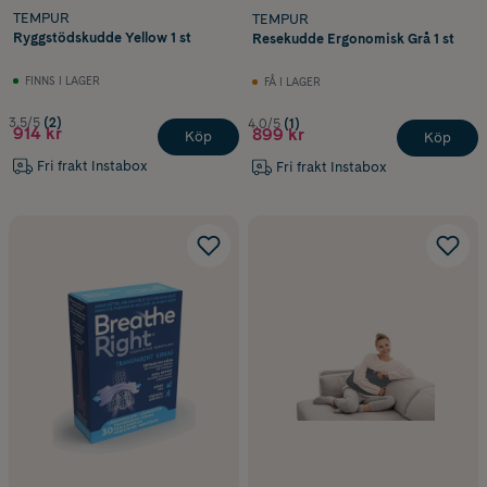
TEMPUR
TEMPUR
Ryggstödskudde Yellow 1 st
Resekudde Ergonomisk Grå 1 st
FINNS I LAGER
FÅ I LAGER
3.5/5
(2)
4.0/5
(1)
914 kr
899 kr
Köp
Köp
Fri frakt Instabox
Fri frakt Instabox