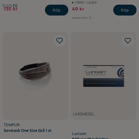
FINNS I LAGER
5.0/5
(1)
135 kr
49 kr
Köp
Köp
Ord.pris
65 kr
LÄKEMEDEL
TEMPUR
Sovmask One Size Grå 1 st
Lunixen