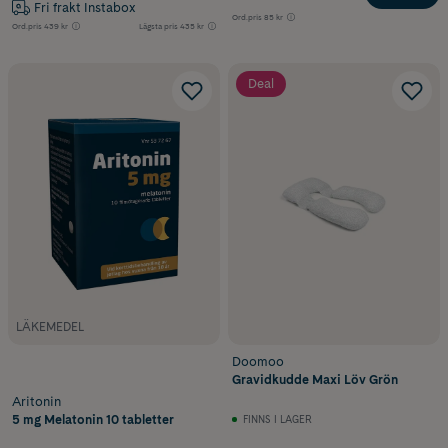
Fri frakt Instabox
Ord.pris
85 kr
Ord.pris
439 kr
Lägsta pris
435 kr
Deal
LÄKEMEDEL
Doomoo
Gravidkudde Maxi Löv Grön
Aritonin
5 mg Melatonin 10 tabletter
FINNS I LAGER