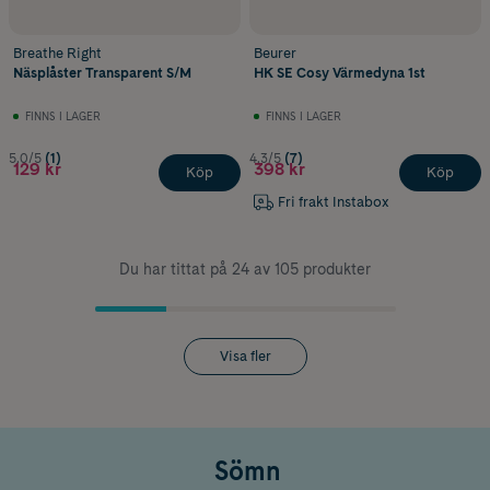
Breathe Right
Beurer
Näsplåster Transparent S/M
HK SE Cosy Värmedyna 1st
FINNS I LAGER
FINNS I LAGER
5.0/5
(1)
4.3/5
(7)
129 kr
398 kr
Köp
Köp
Fri frakt Instabox
Du har tittat på 24 av 105 produkter
Visa fler
Sömn