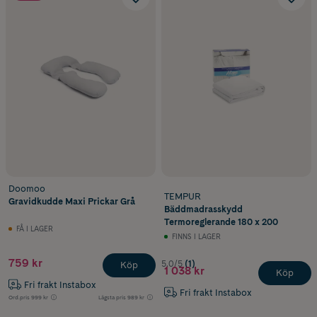
Doomoo
TEMPUR
Gravidkudde Maxi Prickar Grå
Bäddmadrasskydd
Termoreglerande 180 x 200
FÅ I LAGER
FINNS I LAGER
759 kr
5.0/5
(1)
Köp
1 038 kr
Köp
Fri frakt Instabox
Fri frakt Instabox
Ord.pris
999 kr
Lägsta pris
989 kr