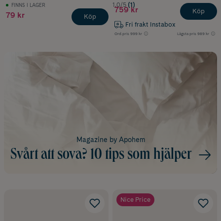
1.0/5
(1)
FINNS I LAGER
759 kr
Köp
79 kr
Köp
Fri frakt Instabox
Ord.pris
999 kr
Lägsta pris
989 kr
Magazine by Apohem
Svårt att sova? 10 tips som hjälper
Nice Price