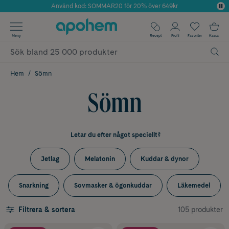
Använd kod: SOMMAR20 för 20% över 649kr
Årets Butik 2025 inom Skönhet
✓ Fri frakt
Meny
Recept
Profil
Favoriter
Kassa
✓ Rådgivning från farmaceuter & hudterapeuter
✓ Poäng på alla köp*
Hem
Sömn
Sömn
Letar du efter något speciellt?
Jetlag
Melatonin
Kuddar & dynor
Snarkning
Sovmasker & ögonkuddar
Läkemedel
105 produkter
Filtrera & sortera