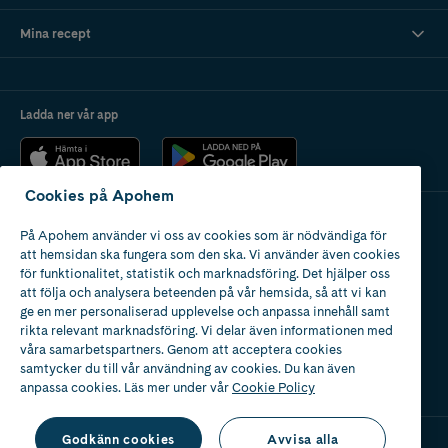
Mina recept
Ladda ner vår app
Cookies på Apohem
På Apohem använder vi oss av cookies som är nödvändiga för
Apotek med tillstånd
att hemsidan ska fungera som den ska. Vi använder även cookies
av Läkemedelsverket
för funktionalitet, statistik och marknadsföring. Det hjälper oss
att följa och analysera beteenden på vår hemsida, så att vi kan
ge en mer personaliserad upplevelse och anpassa innehåll samt
rikta relevant marknadsföring. Vi delar även informationen med
våra samarbetspartners. Genom att acceptera cookies
samtycker du till vår användning av cookies. Du kan även
2024
anpassa cookies. Läs mer under vår
Cookie Policy
Godkänn cookies
Avvisa alla