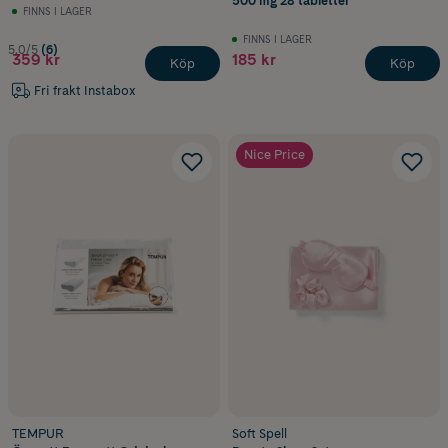
500 mg 28 tabletter
FINNS I LAGER
FINNS I LAGER
5.0/5
(6)
359 kr
185 kr
Köp
Köp
Fri frakt Instabox
Nice Price
TEMPUR
Soft Spell