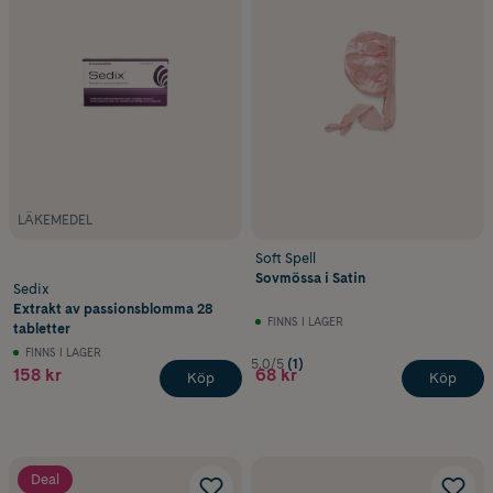
LÄKEMEDEL
Soft Spell
Sovmössa i Satin
Sedix
Extrakt av passionsblomma 28
FINNS I LAGER
tabletter
FINNS I LAGER
5.0/5
(1)
158 kr
68 kr
Köp
Köp
Deal