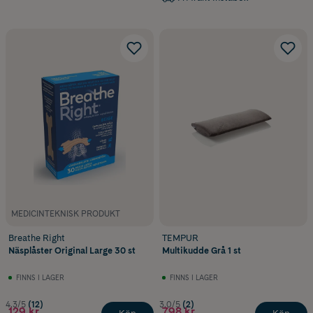
MEDICINTEKNISK PRODUKT
Breathe Right
TEMPUR
Näsplåster Original Large 30 st
Multikudde Grå 1 st
FINNS I LAGER
FINNS I LAGER
4.3/5
(12)
3.0/5
(2)
129 kr
798 kr