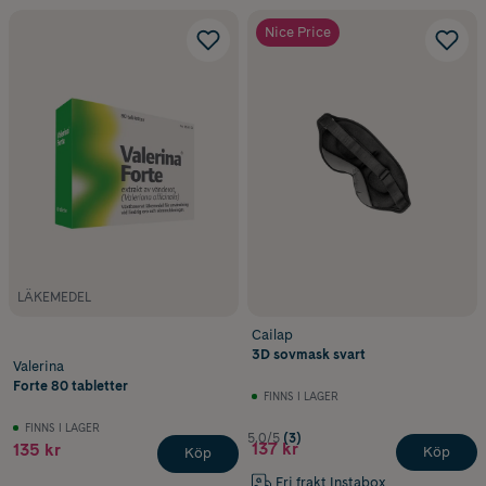
Nice Price
LÄKEMEDEL
Cailap
3D sovmask svart
Valerina
Forte 80 tabletter
FINNS I LAGER
FINNS I LAGER
5.0/5
(3)
137 kr
135 kr
Köp
Köp
Fri frakt Instabox