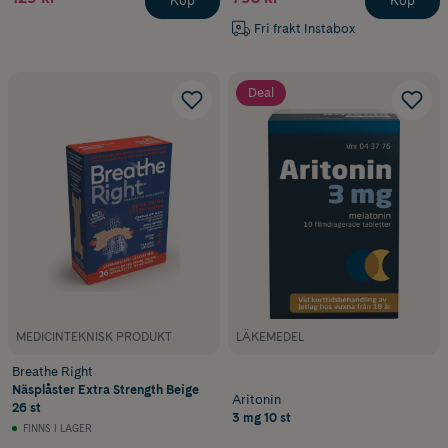
Köp
Köp
Fri frakt Instabox
Deal
MEDICINTEKNISK PRODUKT
LÄKEMEDEL
Breathe Right
Näsplåster Extra Strength Beige
Aritonin
26 st
3 mg 10 st
FINNS I LAGER