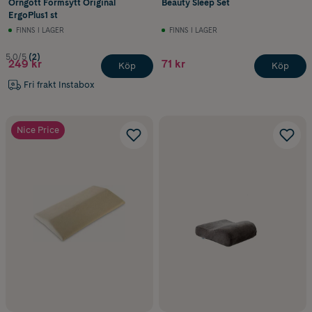
Örngott Formsytt Original
Beauty Sleep Set
ErgoPlus1 st
FINNS I LAGER
FINNS I LAGER
5.0/5
(2)
249 kr
71 kr
Köp
Köp
Fri frakt Instabox
Nice Price