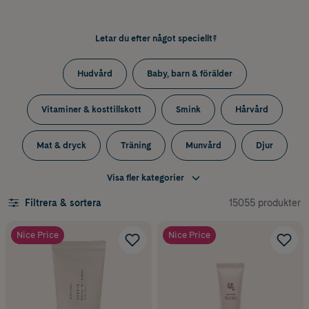
Letar du efter något speciellt?
Hudvård
Baby, barn & förälder
Vitaminer & kosttillskott
Smink
Hårvård
Mat & dryck
Träning
Munvård
Djur
Visa fler kategorier
Mage & tarm
Sår, bett & stick
Hushåll
15055 produkter
Filtrera & sortera
Värk & feber
Hjälpmedel & säkerhet
Intimvård
Nice Price
Nice Price
Förkylning
Ögon & öron
Graviditet
Allergi
Viktkontroll
Sex & lust
Sömn