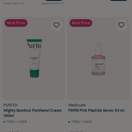
Ord.pris
250 kr
Lägsta pris
248 kr
Nice Price
Nice Price
PURITO
Medicube
Mighty Bamboo Panthenol Cream
PDRN Pink Peptide Serum 30 ml
100ml
FINNS I LAGER
FINNS I LAGER