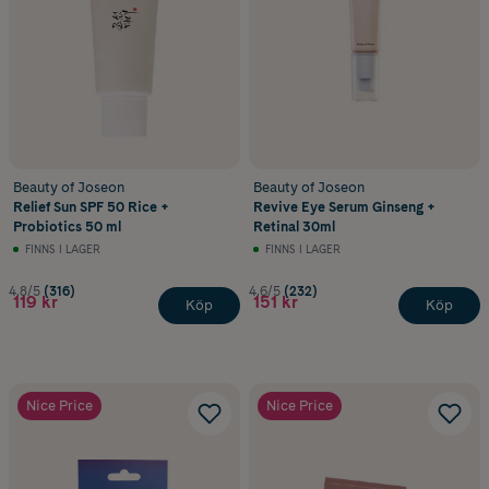
Sluta röka
Beauty of Joseon
Beauty of Joseon
Relief Sun SPF 50 Rice +
Revive Eye Serum Ginseng +
Probiotics 50 ml
Retinal 30ml
FINNS I LAGER
FINNS I LAGER
4.8/5
(316)
4.6/5
(232)
119 kr
151 kr
Köp
Köp
Nice Price
Nice Price