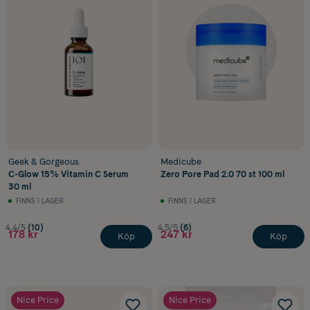
Geek & Gorgeous
Medicube
C-Glow 15% Vitamin C Serum
Zero Pore Pad 2.0 70 st 100 ml
30 ml
FINNS I LAGER
FINNS I LAGER
4.4/5
(10)
4.5/5
(6)
178 kr
247 kr
Köp
Köp
Nice Price
Nice Price