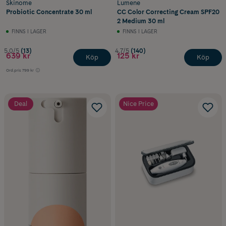
Skinome
Lumene
Probiotic Concentrate 30 ml
CC Color Correcting Cream SPF20
2 Medium 30 ml
FINNS I LAGER
FINNS I LAGER
5.0/5
(13)
4.7/5
(140)
639 kr
125 kr
Köp
Köp
Ord.pris
799 kr
Deal
Nice Price