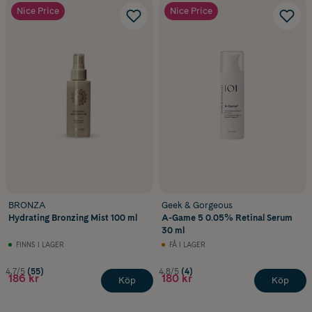
Nice Price
Nice Price
BRONZA
Geek & Gorgeous
Hydrating Bronzing Mist 100 ml
A-Game 5 0.05% Retinal Serum
30 ml
FINNS I LAGER
FÅ I LAGER
4.7/5
(55)
4.8/5
(4)
186 kr
180 kr
Köp
Köp