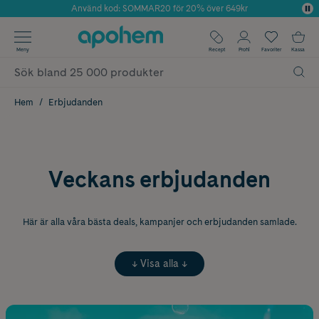
Använd kod: SOMMAR20 för 20% över 649kr
Årets Butik 2025 inom Skönhet
✓ Fri frakt
Meny
Recept
Profil
Favoriter
Kassa
✓ Rådgivning från farmaceuter & hudterapeuter
✓ Poäng på alla köp*
Hem
Erbjudanden
Veckans erbjudanden
Här är alla våra bästa deals, kampanjer och erbjudanden samlade.
↓ Visa alla ↓