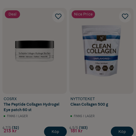
Deal
Nice Price
COSRX
NYTTOTEKET
The Peptide Collagen Hydrogel
Clean Collagen 500 g
Eye patch 60 st
FINNS I LAGER
FINNS I LAGER
4.7/5
(32)
4.5/5
(183)
213 kr
181 kr
Köp
Köp