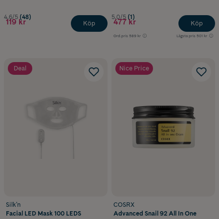
4.6/5
(48)
5.0/5
(1)
119 kr
477 kr
Köp
Köp
Ord.pris
589 kr
Lägsta pris
501 kr
Deal
Nice Price
Silk'n
COSRX
Facial LED Mask 100 LEDS
Advanced Snail 92 All In One