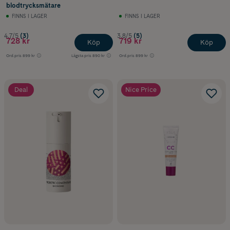
blodtrycksmätare
FINNS I LAGER
FINNS I LAGER
4.7/5
(3)
3.8/5
(5)
728 kr
719 kr
Köp
Köp
Ord.pris
899 kr
Lägsta pris
890 kr
Ord.pris
899 kr
Deal
Nice Price