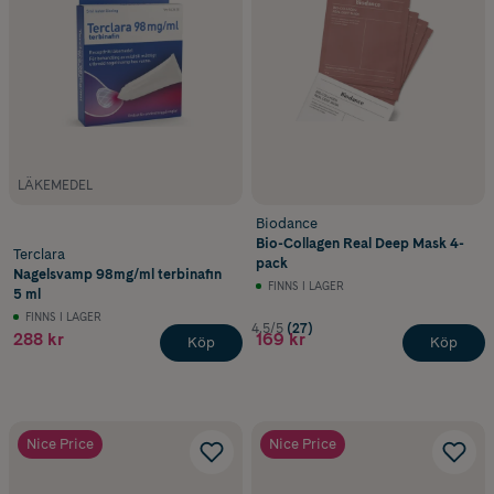
LÄKEMEDEL
Biodance
Bio-Collagen Real Deep Mask 4-
Terclara
pack
Nagelsvamp 98mg/ml terbinafin
FINNS I LAGER
5 ml
FINNS I LAGER
4.5/5
(27)
288 kr
169 kr
Köp
Köp
Nice Price
Nice Price