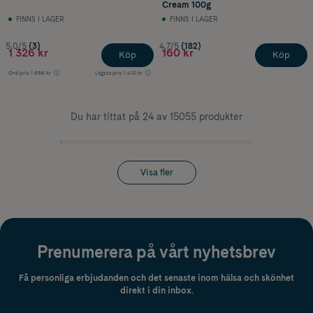
Cream 100g
FINNS I LAGER
FINNS I LAGER
5.0/5
(3)
4.7/5
(182)
1 326 kr
160 kr
Köp
Köp
Ord.pris
1 658 kr
Lägsta pris
1 410 kr
Du har tittat på 24 av 15055 produkter
Visa fler
Prenumerera på vårt nyhetsbrev
Få personliga erbjudanden och det senaste inom hälsa och skönhet
direkt i din inbox.