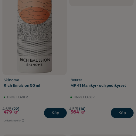
Skinome
Beurer
Rich Emulsion 50 ml
MP 41 Manikyr- och pedikyrset
FINNS I LAGER
FINNS I LAGER
4.6/5
(22)
4.5/5
(14)
479 kr
364 kr
Köp
Köp
Ord.pris
599 kr