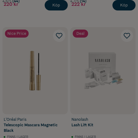
4.6/5
(44)
4.7/5
(14)
220 kr
222 kr
Köp
Köp
Nice Price
Deal
L'Oréal Paris
Nanolash
Telescopic Mascara Magnetic
Lash Lift Kit
Black
FINNS I LAGER
FINNS I LAGER