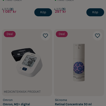
4.3/5
(8)
4.2/5
(5)
1 087 kr
297 kr
Köp
Köp
Deal
Deal
MEDICINTEKNISK PRODUKT
Omron
Skinome
Omron, M2+ digital
Retinal Concentrate 30 ml