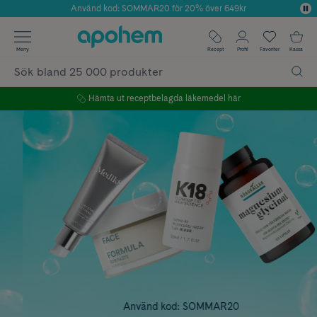
Använd kod: SOMMAR20 för 20% över 649kr
Årets Butik 2025 inom Skönhet
✓ Fri frakt
Meny
Recept
Profil
Favoriter
Kassa
✓ Rådgivning från farmaceuter & hudterapeuter
✓ Poäng på alla köp*
Hämta ut receptbelagda läkemedel här
Använd kod: SOMMAR20