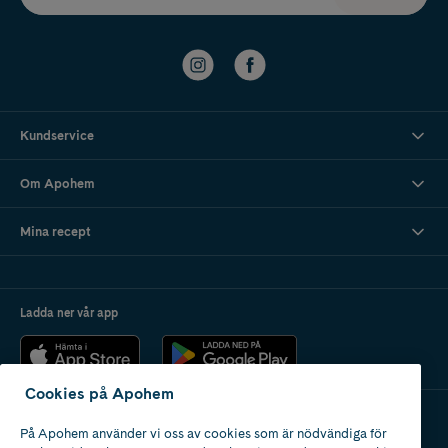
Kundservice
Om Apohem
Mina recept
Ladda ner vår app
Cookies på Apohem
På Apohem använder vi oss av cookies som är nödvändiga för
Apotek med tillstånd