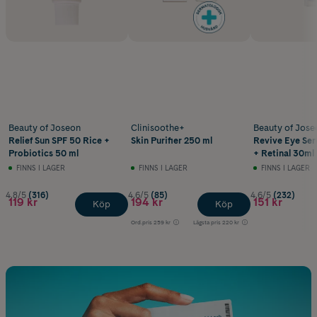
Beauty of Joseon
Clinisoothe+
Beauty of Jose
Relief Sun SPF 50 Rice +
Skin Purifier 250 ml
Revive Eye Se
Probiotics 50 ml
+ Retinal 30ml
FINNS I LAGER
FINNS I LAGER
FINNS I LAGER
4.8/5
(316)
4.6/5
(85)
4.6/5
(232)
119 kr
194 kr
151 kr
Köp
Köp
Ord.pris
259 kr
Lägsta pris
220 kr