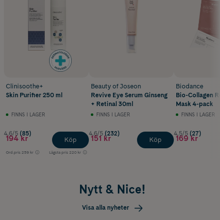
Clinisoothe+
Beauty of Joseon
Biodance
Skin Purifier 250 ml
Revive Eye Serum Ginseng
Bio-Collagen R
+ Retinal 30ml
Mask 4-pack
FINNS I LAGER
FINNS I LAGER
FINNS I LAGER
4.6/5
(85)
4.6/5
(232)
4.5/5
(27)
194 kr
151 kr
169 kr
Köp
Köp
Ord.pris
259 kr
Lägsta pris
220 kr
Nytt & Nice!
Visa alla nyheter