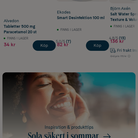
Björn Axén
Ekodes
Salt Water Spr
Smart Desinfektion 100 ml
Texture & Volu
Alvedon
Tabletter 500 mg
FINNS I LAGER
FINNS I LAGER
Paracetamol 20 st
4.8/5
(13)
FINNS I LAGER
136 kr
5.0/5
(7)
34 kr
82 kr
Köp
Köp
Fri frakt In
Ord.pris
170 kr
Inspiration & produkttips
Sola säkert i sommar