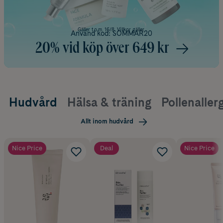
Gäller t.o.m. 16/8. Villkor gäller.
Använd kod: SOMMAR20
20% vid köp över 649 kr
Hudvård
Hälsa & träning
Pollenallerg
Allt inom hudvård
Nice Price
Deal
Nice Price