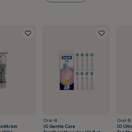
Oral-B
Oral-B
andkräm
iO Gentle Care
iO Ult