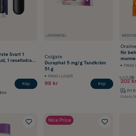
LÄKEMEDEL
MEDICI
Oralme
för beh
ste Svart 1
Colgate
munnen
d, 1 resefodral,
Duraphat 5 mg/g Tandkräm
raun 1 st
FINNS 
51 g
FINNS I LAGER
5.0/5
(3)
202 k
99 kr
Köp
Köp
Fri f
abox
Ord.pris
24
Nice Price