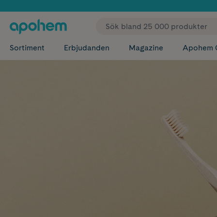
✓ Fri
Sortiment
Erbjudanden
Magazine
Apohem 