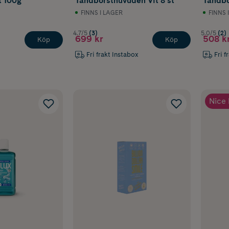
t 100g
Tandborsthuvuden Vit 8 st
Tandbo
FINNS I LAGER
FINNS 
4.7/5
(3)
5.0/5
(2)
699 kr
508 k
Köp
Köp
Fri frakt Instabox
Fri f
Nice 