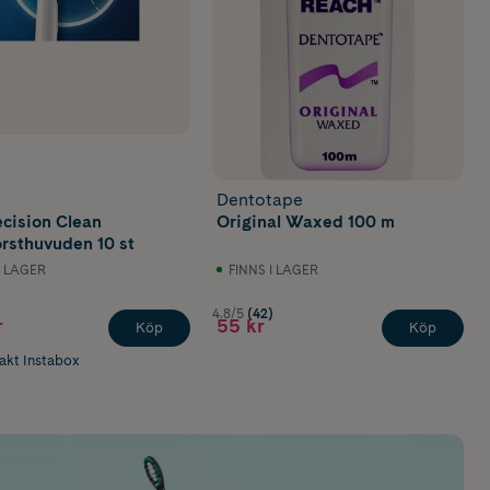
Dentotape
ecision Clean
Original Waxed 100 m
rsthuvuden 10 st
I LAGER
FINNS I LAGER
4.8/5
(42)
r
55 kr
Köp
Köp
rakt Instabox