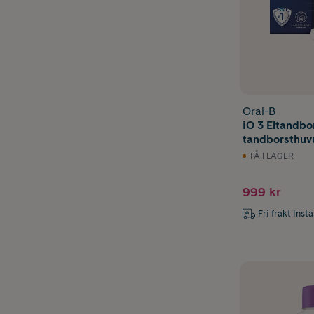
Oral-B
iO 3 Eltandbor
tandborsthuvu
Designed By B
FÅ I LAGER
999 kr
Fri frakt Inst