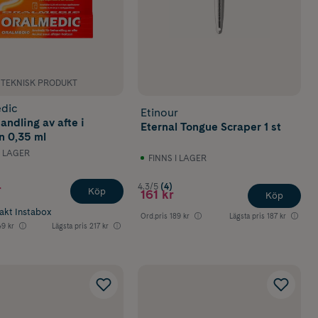
NTEKNISK PRODUKT
dic
Etinour
andling av afte i
Eternal Tongue Scraper 1 st
 0,35 ml
I LAGER
FINNS I LAGER
4.3/5
(4)
r
Köp
161 kr
Köp
rakt Instabox
Ord.pris
189 kr
Lägsta pris
187 kr
9 kr
Lägsta pris
217 kr