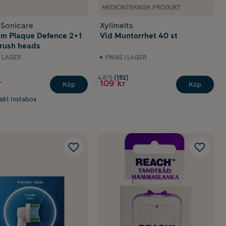
MEDICINTEKNISK PRODUKT
 Sonicare
Xylimelts
m Plaque Defence 2+1
Vid Muntorrhet 40 st
rush heads
I LAGER
FINNS I LAGER
4.8/5
(152)
r
109 kr
Köp
Köp
rakt Instabox