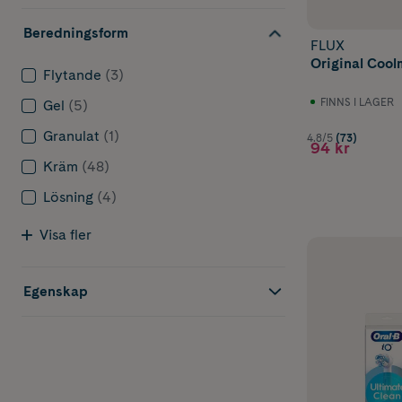
Beredningsform
FLUX
Original Cool
Flytande
(3)
FINNS I LAGER
Gel
(5)
Granulat
(1)
4.8/5
(73)
94 kr
Kräm
(48)
Lösning
(4)
Visa fler
Egenskap