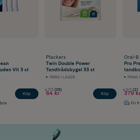
Plackers
Oral-B
lean
Twin Double Power
Pro Pr
den Vit 3 st
Tandtrådsbygel 33 st
tandbo
FINNS I LAGER
FINNS 
4.7/5
(25)
4.5/5
(2)
64 kr
379 k
Köp
Köp
abox
Fri f