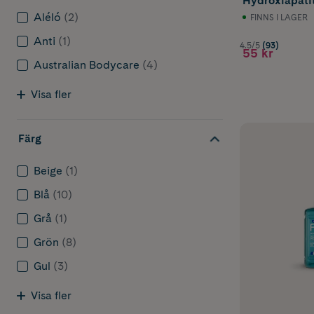
Hydroxiapati
Aléló
(2)
FINNS I LAGER
Anti
(1)
4.5/5
(93)
55 kr
Australian Bodycare
(4)
Visa fler
Färg
Beige
(1)
Blå
(10)
Grå
(1)
Grön
(8)
Gul
(3)
Visa fler