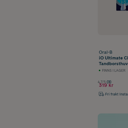
Oral-B
iO Ultimate C
Tandborsthuvu
FINNS I LAGER
4.7/5
(3)
319 kr
Fri frakt Inst