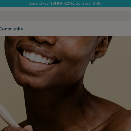
Använd kod: SOMMAR20 för 20% över 649kr
Årets Butik 2025 inom Skönhet
 frakt
✓ Rådgivning från farmaceuter & hudterapeuter
✓ Poäng på alla
Community