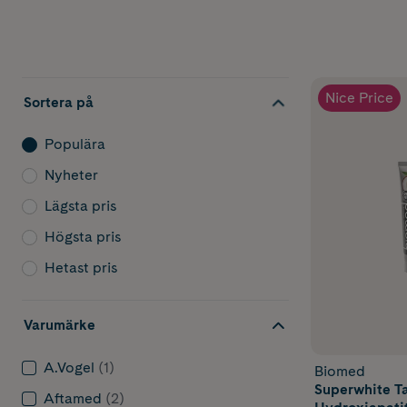
Nice Price
Sortera på
Populära
Nyheter
Lägsta pris
Högsta pris
Hetast pris
Varumärke
A.Vogel
(1)
Biomed
Superwhite T
Aftamed
(2)