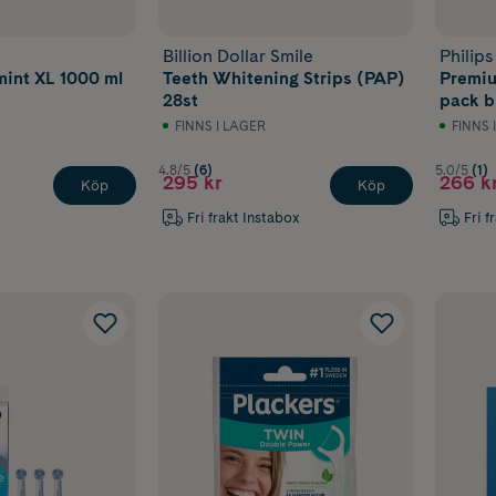
Billion Dollar Smile
Philips
mint XL 1000 ml
Teeth Whitening Strips (PAP)
Premiu
28st
pack b
FINNS I LAGER
FINNS 
4.8/5
(6)
5.0/5
(1)
295 kr
266 k
Köp
Köp
Fri frakt Instabox
Fri f