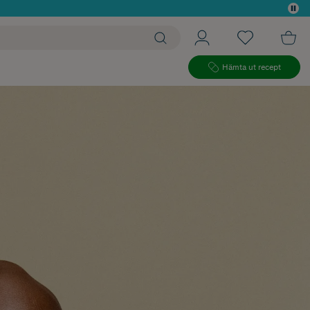
 köp*
Hämta ut recept