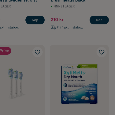
rsthuvuden Vit 6 st
brush heads Black
I LAGER
FINNS I LAGER
r
210 kr
Köp
Köp
rakt Instabox
Fri frakt Instabox
Price