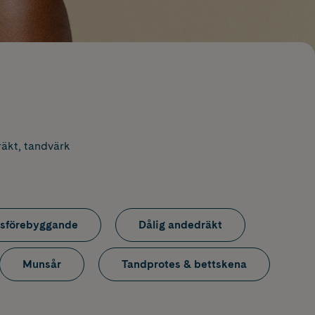
räkt, tandvärk
esförebyggande
Dålig andedräkt
Munsår
Tandprotes & bettskena