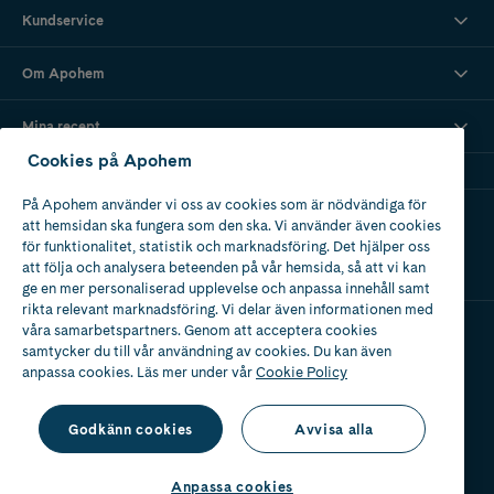
Kundservice
Om Apohem
Mina recept
Cookies på Apohem
På Apohem använder vi oss av cookies som är nödvändiga för
Ladda ner vår app
att hemsidan ska fungera som den ska. Vi använder även cookies
för funktionalitet, statistik och marknadsföring. Det hjälper oss
att följa och analysera beteenden på vår hemsida, så att vi kan
ge en mer personaliserad upplevelse och anpassa innehåll samt
rikta relevant marknadsföring. Vi delar även informationen med
våra samarbetspartners. Genom att acceptera cookies
samtycker du till vår användning av cookies. Du kan även
Apotek med tillstånd
anpassa cookies. Läs mer under vår
Cookie Policy
av Läkemedelsverket
Godkänn cookies
Avvisa alla
Anpassa cookies
2024