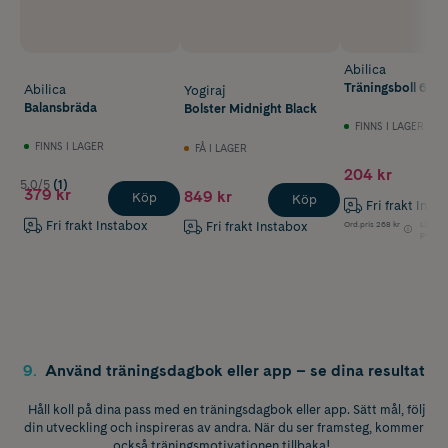
Abilica
Träningsboll 65 
Abilica
Yogiraj
Balansbräda
Bolster Midnight Black
FINNS I LAGER
FINNS I LAGER
FÅ I LAGER
204 kr
5.0/5
(1)
379 kr
849 kr
Köp
Köp
Fri frakt Inst
Fri frakt Instabox
Ord.pris
268 kr
Lägsta
Fri frakt Instabox
pris
9
.
Använd träningsdagbok eller app – se dina resultat
Håll koll på dina pass med en träningsdagbok eller app. Sätt mål, följ
din utveckling och inspireras av andra. När du ser framsteg, kommer
också träningsmotivationen tillbaka!