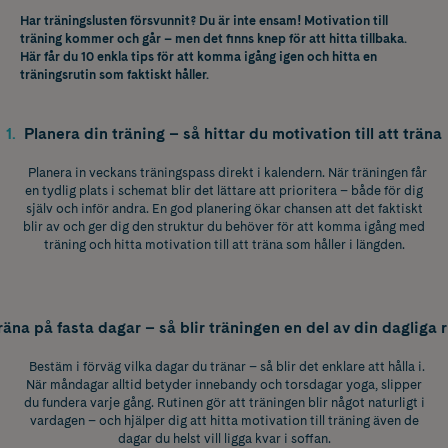
Har träningslusten försvunnit? Du är inte ensam! Motivation till
träning kommer och går – men det finns knep för att hitta tillbaka.
Här får du 10 enkla tips för att komma igång igen och hitta en
träningsrutin som faktiskt håller.
1
.
Planera din träning – så hittar du motivation till att träna
Planera in veckans träningspass direkt i kalendern. När träningen får
en tydlig plats i schemat blir det lättare att prioritera – både för dig
själv och inför andra. En god planering ökar chansen att det faktiskt
blir av och ger dig den struktur du behöver för att komma igång med
träning och hitta motivation till att träna som håller i längden.
räna på fasta dagar – så blir träningen en del av din dagliga r
Bestäm i förväg vilka dagar du tränar – så blir det enklare att hålla i.
När måndagar alltid betyder innebandy och torsdagar yoga, slipper
du fundera varje gång. Rutinen gör att träningen blir något naturligt i
vardagen – och hjälper dig att hitta motivation till träning även de
dagar du helst vill ligga kvar i soffan.