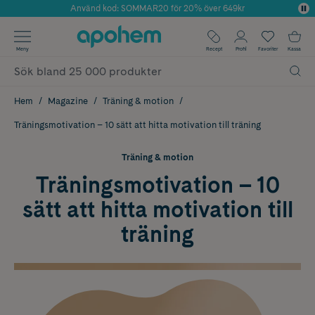
Använd kod: SOMMAR20 för 20% över 649kr
Årets Butik 2025 inom Skönhet
✓ Fri frakt
Meny
Recept
Profil
Favoriter
Kassa
✓ Rådgivning från farmaceuter & hudterapeuter
✓ Poäng på alla köp*
Hem
Magazine
Träning & motion
Träningsmotivation – 10 sätt att hitta motivation till träning
Träning & motion
Träningsmotivation – 10
sätt att hitta motivation till
träning