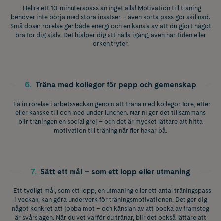
Hellre ett 10-minuterspass än inget alls! Motivation till träning
behöver inte börja med stora insatser – även korta pass gör skillnad.
Små doser rörelse ger både energi och en känsla av att du gjort något
bra för dig själv. Det hjälper dig att hålla igång, även när tiden eller
orken tryter.
6
.
Träna med kollegor för pepp och gemenskap
Få in rörelse i arbetsveckan genom att träna med kollegor före, efter
eller kanske till och med under lunchen. När ni gör det tillsammans
blir träningen en social grej – och det är mycket lättare att hitta
motivation till träning när fler hakar på.
7
.
Sätt ett mål – som ett lopp eller utmaning
Ett tydligt mål, som ett lopp, en utmaning eller ett antal träningspass
i veckan, kan göra underverk för träningsmotivationen. Det ger dig
något konkret att jobba mot – och känslan av att bocka av framsteg
är svårslagen. När du vet varför du tränar, blir det också lättare att