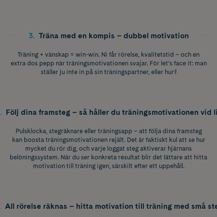
3
.
Träna med en kompis – dubbel motivation
Träning + vänskap = win-win. Ni får rörelse, kvalitetstid – och en
extra dos pepp när träningsmotivationen svajar. För let’s face it: man
ställer ju inte in på sin träningspartner, eller hur?
.
Följ dina framsteg – så håller du träningsmotivationen vid l
Pulsklocka, stegräknare eller träningsapp – att följa dina framsteg
kan boosta träningsmotivationen rejält. Det är faktiskt kul att se hur
mycket du rör dig, och varje loggat steg aktiverar hjärnans
belöningssystem. När du ser konkreta resultat blir det lättare att hitta
motivation till träning igen, särskilt efter ett uppehåll.
.
All rörelse räknas – hitta motivation till träning med små st