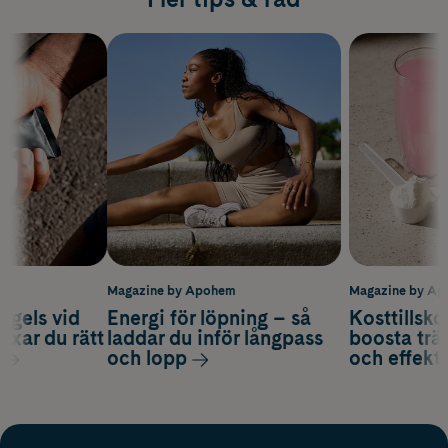
m
Magazine by Apohem
Magazine by A
 gels vid
Energi för löpning – så
Kosttillsko
axar du rätt
laddar du inför långpass
boosta trä
och lopp
och effekti