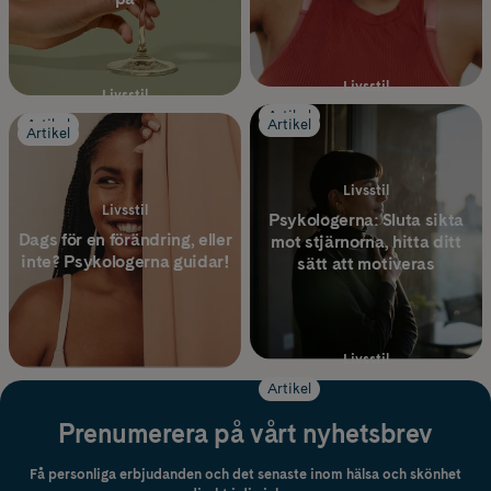
Livsstil
Livsstil
5 livsviktiga hälsotips för
Artikel
5 tips för att sluta röka en
Artikel
Artikel
Artikel
män – från mental hälsa till
gång för alla!
träning
Livsstil
Livsstil
Psykologerna: Sluta sikta
Dags för en förändring, eller
mot stjärnorna, hitta ditt
inte? Psykologerna guidar!
sätt att motiveras
Livsstil
Must-haves i
Artikel
sommarapoteket 2026
Prenumerera på vårt nyhetsbrev
Få personliga erbjudanden och det senaste inom hälsa och skönhet