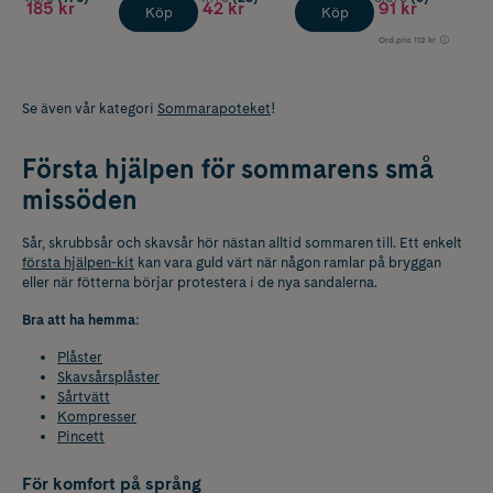
185 kr
42 kr
91 kr
Köp
Köp
Ord.pris
112 kr
Lägsta
Se även vår kategori
Sommarapoteket
!
Första hjälpen för sommarens små
missöden
Sår, skrubbsår och skavsår hör nästan alltid sommaren till. Ett enkelt
första hjälpen-kit
kan vara guld värt när någon ramlar på bryggan
eller när fötterna börjar protestera i de nya sandalerna.
Bra att ha hemma
:
Plåster
Skavsårsplåster
Sårtvätt
Kompresser
Pincett
För komfort på språng