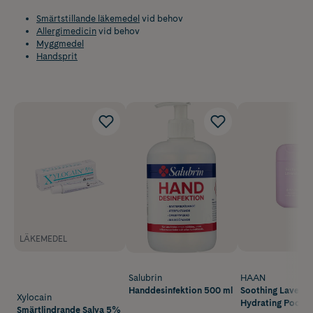
Smärtstillande läkemedel
vid behov
Allergimedicin
vid behov
Myggmedel
Handsprit
LÄKEMEDEL
Salubrin
HAAN
Handdesinfektion 500 ml
Soothing Lavend
Xylocain
Hydrating Pocke
Smärtlindrande Salva 5%