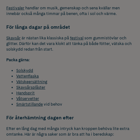
Festivaler
handlar om musik, gemenskap och sena kvällar men
innebär också många timmar på benen, ofta i sol och värme.
För långa dagar på området
Skavsår
är nästan lika klassiska på
festival
som gummistövlar och
glitter. Därför kan det vara klokt att tänka på både fötter, vätska och
solskydd redan från start.
Packa gärna
:
Solskydd
Vattenflaska
Vätskeersättning
Skavsårsplåster
Handsprit
Våtservetter
Smärtstillande
vid behov
För återhämtning dagen efter
Efter en lång dag med många intryck kan kroppen behöva lite extra
omtanke. Här är några saker som är bra att ha i beredskap: