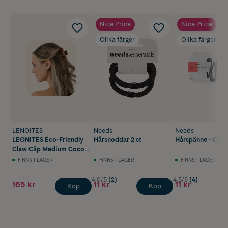
Nice Price
Nice Price
Olika färger
Olika färger
LENOITES
Needs
Needs
LEONITES Eco-Friendly
Hårsnoddar 2 st
Hårspänne - Olika
Claw Clip Medium Cocoa
Brown
FINNS I LAGER
FINNS I LAGER
FINNS I LAGER
4.0/5
(2)
4.5/5
(4)
165 kr
11 kr
11 kr
Köp
Köp