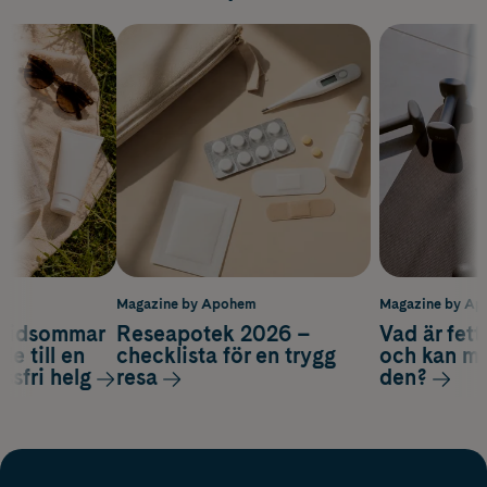
m
Magazine by Apohem
Magazine by A
 midsommar
Reseapotek 2026 –
Vad är fet
de till en
checklista för en trygg
och kan m
essfri helg
resa
den?