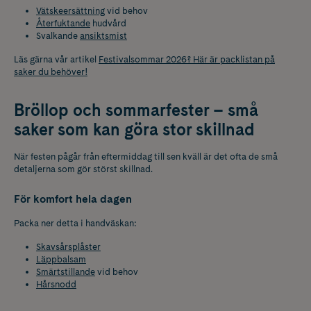
Vätskeersättning
vid behov
Återfuktande
hudvård
Svalkande
ansiktsmist
Läs gärna vår artikel
Festivalsommar 2026? Här är packlistan på
saker du behöver!
Bröllop och sommarfester – små
saker som kan göra stor skillnad
När festen pågår från eftermiddag till sen kväll är det ofta de små
detaljerna som gör störst skillnad.
För komfort hela dagen
Packa ner detta i handväskan:
Skavsårsplåster
Läppbalsam
Smärtstillande
vid behov
Hårsnodd