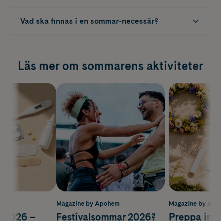
Vad ska finnas i en sommar-necessär?
Läs mer om sommarens aktiviteter
ohem
Magazine by Apohem
Magazine by Ap
 2026 –
Festivalsommar 2026?
Preppa infö