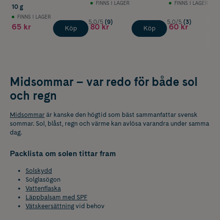
Sanitizer 30 ml
FINNS I LAGER
FINNS I LAGER
10 g
FINNS I LAGER
5.0/5
(9)
5.0/5
(3)
65 kr
80 kr
60 kr
Köp
Köp
Midsommar – var redo för både sol
och regn
Midsommar
är kanske den högtid som bäst sammanfattar svensk
sommar. Sol, blåst, regn och värme kan avlösa varandra under samma
dag.
Packlista om solen tittar fram
Solskydd
Solglasögon
Vattenflaska
Läppbalsam med SPF
Vätskeersättning
vid behov