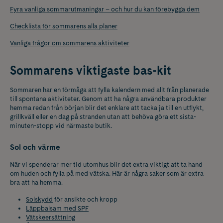
Fyra vanliga sommarutmaningar – och hur du kan förebygga dem
Checklista för sommarens alla planer
Vanliga frågor om sommarens aktiviteter
Sommarens viktigaste bas-kit
Sommaren har en förmåga att fylla kalendern med allt från planerade
till spontana aktiviteter. Genom att ha några användbara produkter
hemma redan från början blir det enklare att tacka ja till en utflykt,
grillkväll eller en dag på stranden utan att behöva göra ett sista-
minuten-stopp vid närmaste butik.
Sol och värme
När vi spenderar mer tid utomhus blir det extra viktigt att ta hand
om huden och fylla på med vätska. Här är några saker som är extra
bra att ha hemma.
Solskydd
för ansikte och kropp
Läppbalsam med SPF
Vätskeersättning