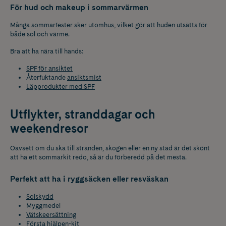
För hud och makeup i sommarvärmen
Många sommarfester sker utomhus, vilket gör att huden utsätts för
både sol och värme.
Bra att ha nära till hands:
SPF för ansiktet
Återfuktande
ansiktsmist
Läpprodukter med SPF
Utflykter, stranddagar och
weekendresor
Oavsett om du ska till stranden, skogen eller en ny stad är det skönt
att ha ett sommarkit redo, så är du förberedd på det mesta.
Perfekt att ha i ryggsäcken eller resväskan
Solskydd
Myggmedel
Vätskeersättning
Första hjälpen-kit