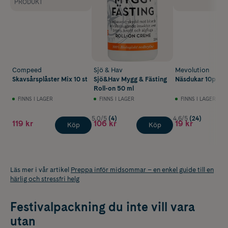
PRODUKT
Compeed
Sjö & Hav
Mevolution
Skavsårsplåster Mix 10 st
Sjö&Hav Mygg & Fästing
Näsdukar 10p
Roll-on 50 ml
FINNS I LAGER
FINNS I LAGER
FINNS I LAGER
5.0/5
(4)
4.6/5
(24)
119 kr
106 kr
19 kr
Köp
Köp
Läs mer i vår artikel
Preppa inför midsommar – en enkel guide till en
härlig och stressfri helg
Festivalpackning du inte vill vara
utan