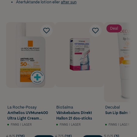
Återfuktande lotion eller
after sun
Deal
La Roche-Posay
BioSalma
Decubal
Anthelios UVMune400
Vätskebalans Direkt
Sun Lip Balm 10 m
Ultra Light Cream
Hallon 21 dos-sticks
SPF50+ 50 ml
FINNS I LAGER
FINNS I LAGER
FINNS I LAGER
4.8/5
(176)
4.7/5
(28)
5.0/5
(3)