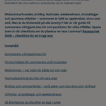
Kosttillskott bör inte ersätta en varierad kost och en hälsosam livsstil.
Midsommarfiranden, bröllop, festivaler, weekendresor, stranddagar
och spontana utflykter – sommaren är fylld av upplevelser, stora som
små. Men är du förberedd på alla äventyr? Här är vår guide till
sommarens viktigaste bas-kit och packlistor för olika tillfällen. Spana
även in vår checklista om du planerar en resa i sommar!
Reseapotek
2026 – checklista för en trygg resa
Innehåll
Sommarens viktigaste bas-kit
Första hjälpen för sommarens små missöden
Midsommar – var redo för både sol och regn
Festivalpackning du inte vill vara utan
Bröllop och sommarfester – små saker som kan göra stor skillnad
Utflykter, stranddagar och weekendresor
Så återhämtar du dig efter en dag i solen