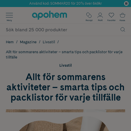
Använd kod: SOMMAR20 för 20% över 649kr
Årets Butik 2025 inom Skönhet
✓ Fri frakt
Meny
Recept
Profil
Favoriter
Kassa
✓ Rådgivning från farmaceuter & hudterapeuter
✓ Poäng på alla köp*
Hem
Magazine
Livsstil
Allt för sommarens aktiviteter – smarta tips och packlistor för varje
tillfälle
Livsstil
Allt för sommarens
aktiviteter – smarta tips och
packlistor för varje tillfälle