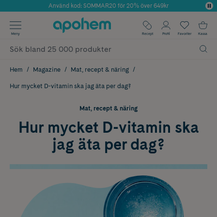
Använd kod: SOMMAR20 för 20% över 649kr
Årets Butik 2025 inom Skönhet
✓ Fri frakt
Meny
Recept
Profil
Favoriter
Kassa
✓ Rådgivning från farmaceuter & hudterapeuter
✓ Poäng på alla köp*
Hem
Magazine
Mat, recept & näring
Hur mycket D-vitamin ska jag äta per dag?
Mat, recept & näring
Hur mycket D-vitamin ska
jag äta per dag?