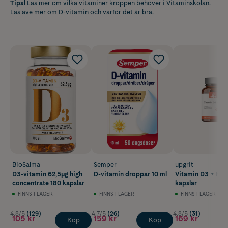
Tips!
Läs mer om vilka vitaminer kroppen behöver i
Vitaminskolan
.
Läs äve mer om
D-vitamin och varför det är bra.
BioSalma
Semper
upgrit
D3-vitamin 62,5µg high
D-vitamin droppar 10 ml
Vitamin D3 + K2 
concentrate 180 kapslar
kapslar
FINNS I LAGER
FINNS I LAGER
FINNS I LAGER
4.8/5
(129)
4.7/5
(26)
4.8/5
(31)
105 kr
159 kr
169 kr
Köp
Köp