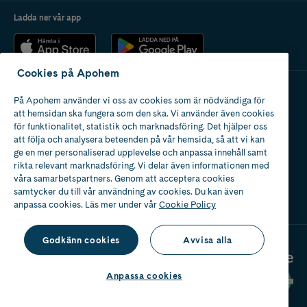
Ladda ner vår app
Cookies på Apohem
På Apohem använder vi oss av cookies som är nödvändiga för
Apotek med tillstånd
att hemsidan ska fungera som den ska. Vi använder även cookies
av Läkemedelsverket
för funktionalitet, statistik och marknadsföring. Det hjälper oss
att följa och analysera beteenden på vår hemsida, så att vi kan
ge en mer personaliserad upplevelse och anpassa innehåll samt
rikta relevant marknadsföring. Vi delar även informationen med
våra samarbetspartners. Genom att acceptera cookies
samtycker du till vår användning av cookies. Du kan även
2024
anpassa cookies. Läs mer under vår
Cookie Policy
Godkänn cookies
Avvisa alla
Anpassa cookies