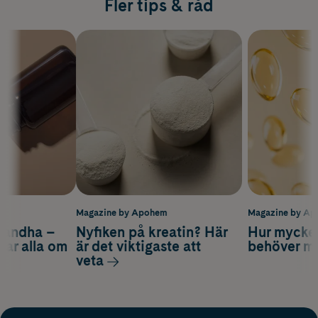
Fler tips & råd
m
Magazine by Apohem
Magazine by A
gandha –
Nyfiken på kreatin? Här
Hur mycke
tar alla om
är det viktigaste att
behöver m
veta