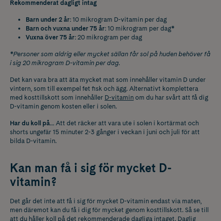
Rekommenderat dagligt intag
Barn under 2 år:
10 mikrogram D-vitamin per dag
Barn och vuxna under 75 år:
10 mikrogram per dag*
Vuxna över 75 år:
20 mikrogram per dag
*Personer som aldrig eller mycket sällan får sol på huden behöver få
i sig 20 mikrogram D-vitamin per dag.
Det kan vara bra att äta mycket mat som innehåller vitamin D under
vintern, som till exempel fet fisk och ägg. Alternativt komplettera
med kosttillskott som innehåller
D-vitamin
om du har svårt att få dig
D-vitamin genom kosten eller i solen.
Har du koll på...
Att det räcker att vara ute i solen i kortärmat och
shorts ungefär 15 minuter 2-3 gånger i veckan i juni och juli för att
bilda D-vitamin.
Kan man få i sig för mycket D-
vitamin?
Det går det inte att få i sig för mycket D-vitamin endast via maten,
men däremot kan du få i dig för mycket genom kosttillskott. Så se till
att du håller koll på det rekommenderade dagliga intaget. Daglig