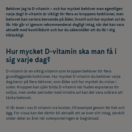
Behöver jag ta D-vitamin – och hur mycket behöver man egentligen
varje dag? D-vitamin är viktigt för flera av kroppens funktioner, men
behovet kan variera beroende på ålder, livsstil och hur mycket sol du
får. Här går vi igenom rekommenderat dagligt intag, när det kan vara
aktuellt med kosttillskott och hur du säkerställer att du får i dig
tillräckligt.
Hur mycket D-vitamin ska man få i
sig varje dag?
D-vitamin är en viktig vitamin som kroppen behöver för flera
grundläggande funktioner. Hur mycket D-vitamin du behöver varje
dag beror på flera faktorer, som ålder och hur mycket du vistas i
solen. Kroppen kan själv bilda D-vitamin när huden exponeras för
solljus, men under perioder med mindre sol kan det vara svårare att
täcka behovet.
Vi får även i oss D-vitamin via kosten, till exempel genom fet fisk och
ägg. För vissa kan det därför bli aktuellt att se över sitt intag, särskilt
under delar av året när solexponeringen är begränsad.