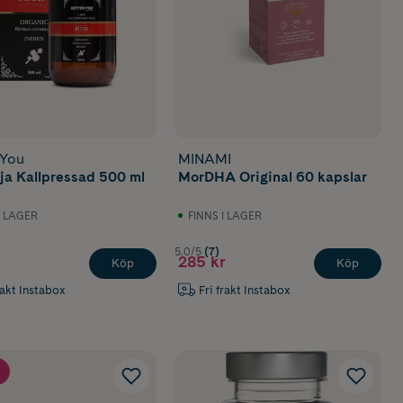
 You
MINAMI
lja Kallpressad 500 ml
MorDHA Original 60 kapslar
I LAGER
FINNS I LAGER
5.0/5
(7)
285 kr
Köp
Köp
rakt Instabox
Fri frakt Instabox