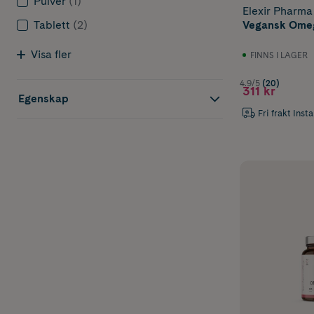
Pulver
(1)
Elexir Pharma
Vegansk Omeg
Tablett
(2)
Visa fler
FINNS I LAGER
4.9/5
(20)
311 kr
Egenskap
Fri frakt Inst