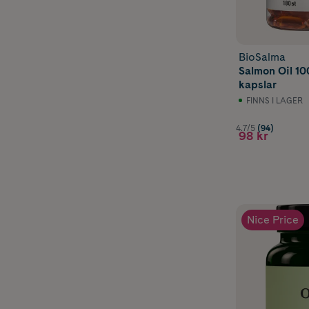
BioSalma
Salmon Oil 1
kapslar
FINNS I LAGER
4.7/5
(94)
98 kr
Nice Price