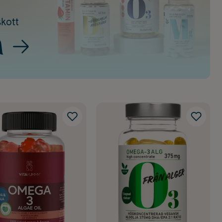
skott
a