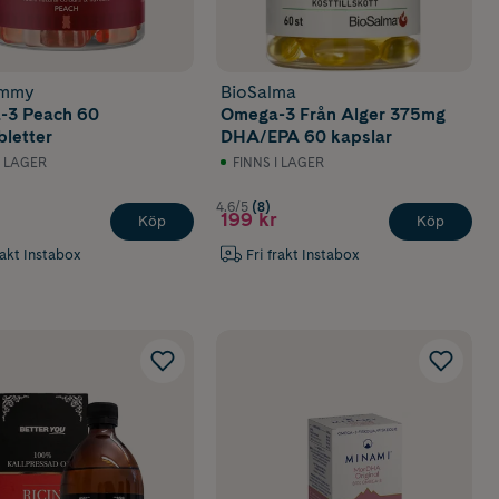
ummy
BioSalma
-3 Peach 60
Omega-3 Från Alger 375mg
bletter
DHA/EPA 60 kapslar
I LAGER
FINNS I LAGER
4.6/5
(8)
199 kr
Köp
Köp
rakt Instabox
Fri frakt Instabox