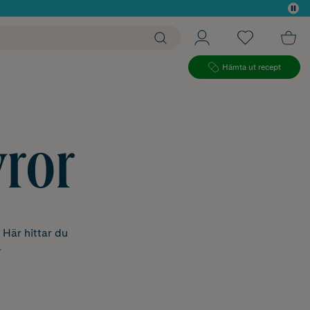
 köp*
Hämta ut recept
yror
 Här hittar du
.