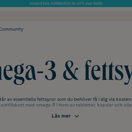
Använd kod: SOMMAR20 för 20% över 649kr
Årets Butik 2025 inom Skönhet
 frakt
✓ Rådgivning från farmaceuter & hudterapeuter
✓ Poäng på alla
Community
ga-3 & fetts
r av essentiella fettsyror som du behöver få i dig via kosten.
kosttillskott med omega-3 i form av tabletter, kapslar och olja
Läs mer