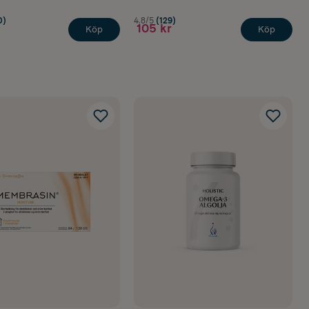
0)
4.8/5
(129)
105 kr
Köp
Köp
ega-3 för
m fungerar för
 finns också i
ler fiskolja,
r mycket