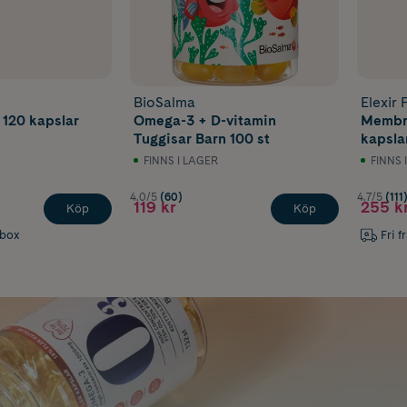
BioSalma
Elexir
 120 kapslar
Omega-3 + D-vitamin
Membra
Tuggisar Barn 100 st
kapsla
FINNS I LAGER
FINNS 
4.0/5
(60)
4.7/5
(111
119 kr
255 k
Köp
Köp
abox
Fri f