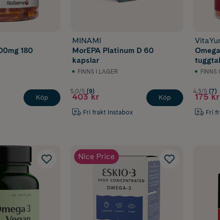
MINAMI
VitaY
000mg 180
MorEPA Platinum D 60
Omega
kapslar
tuggta
FINNS I LAGER
FINNS 
5.0/5
(9)
4.3/5
(7)
403 kr
175 kr
Köp
Köp
Fri frakt Instabox
Fri f
Nice Price