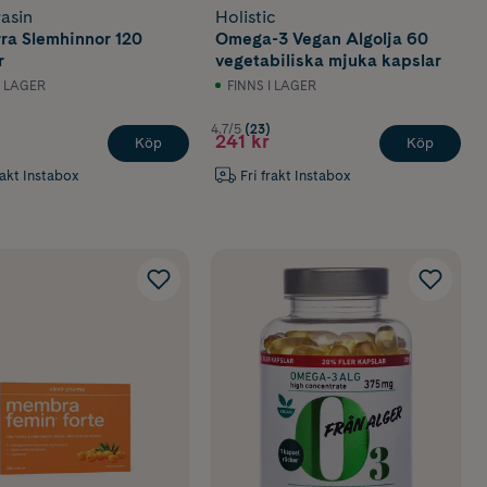
asin
Holistic
rra Slemhinnor 120
Omega-3 Vegan Algolja 60
r
vegetabiliska mjuka kapslar
I LAGER
FINNS I LAGER
4.7/5
(23)
241 kr
Köp
Köp
rakt Instabox
Fri frakt Instabox