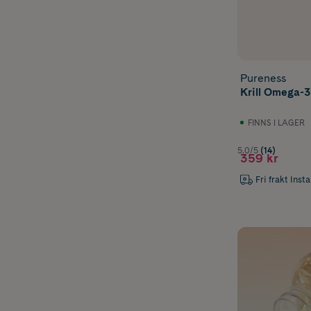
Pureness
Krill Omega-3
FINNS I LAGER
5.0/5
(14)
359 kr
Fri frakt Inst