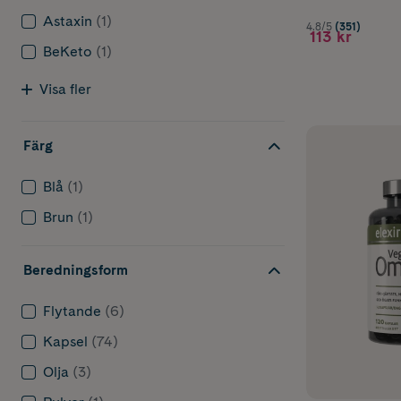
Flytande 
Astaxin
(1)
Vegansk o
4.8/5
(351)
113 kr
Tuggtable
BeKeto
(1)
barn här.
Visa fler
Genom att välj
just dig.
Färg
Vad 
Blå
(1)
Omega-3 finns 
Brun
(1)
rapsolja, valn
men det finns
Beredningsform
Lästips!
För d
omega-3 man 
Flytande
(6)
Kapsel
(74)
Olja
(3)