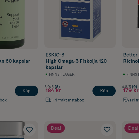
ESKIO-3
Better
n 60 kapslar
High Omega-3 Fiskolja 120
Ricino
kapslar
FINNS I LAGER
FINNS 
5.0/5
(8)
4.8/5
(9)
184 kr
179 kr
Köp
Köp
abox
Fri frakt Instabox
Fri f
Deal
Deal