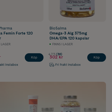
 Pharma
BioSalma
 Femin Forte 120
Omega-3 Alg 375mg
r
DHA/EPA 120 kapslar
I LAGER
FINNS I LAGER
)
4.7/5
(36)
r
302 kr
Köp
Köp
rakt Instabox
Fri frakt Instabox