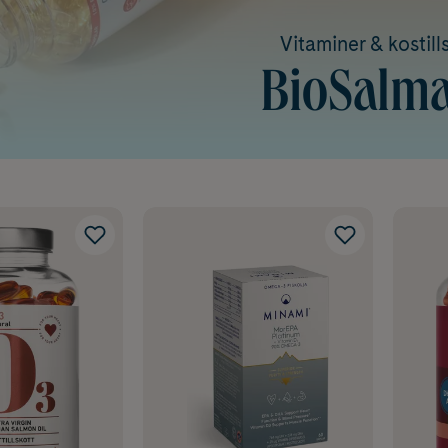
Vitaminer & kostill
BioSalm