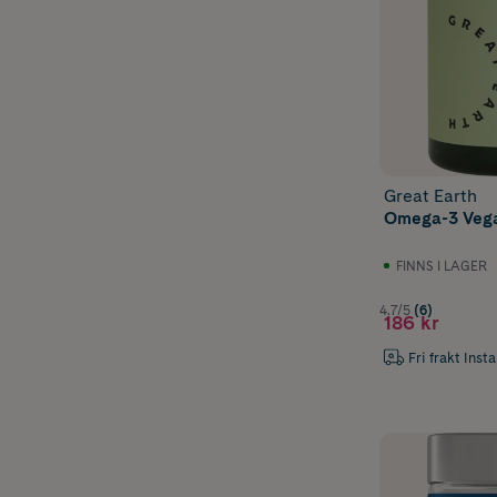
Great Earth
Omega-3 Vega
FINNS I LAGER
4.7/5
(6)
186 kr
Fri frakt Inst