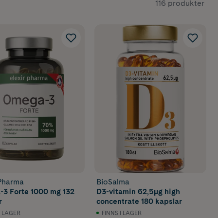
116 produkter
, vilket
t kända omega-
 DHA.
ktigt för
 Pharma
BioSalma
lternativ som
3 Forte 1000 mg 132
D3-vitamin 62,5µg high
r
concentrate 180 kapslar
I LAGER
FINNS I LAGER