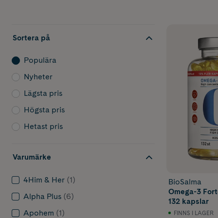
Vad 
Omega-3 är en
Sortera på
innebär att d
3-fettsyrorna
Populära
EPA och D
Nyheter
DHA bidra
DHA bidra
Lägsta pris
*Den gynnsam
Högsta pris
Lästips:
Läs 
Hetast pris
kroppen.
Välj
Varumärke
4Him & Her
(1)
BioSalma
Omega-3 är ett
Omega-3 For
passar bäst be
Alpha Plus
(6)
132 kapslar
Kapslar o
Apohem
(1)
FINNS I LAGER