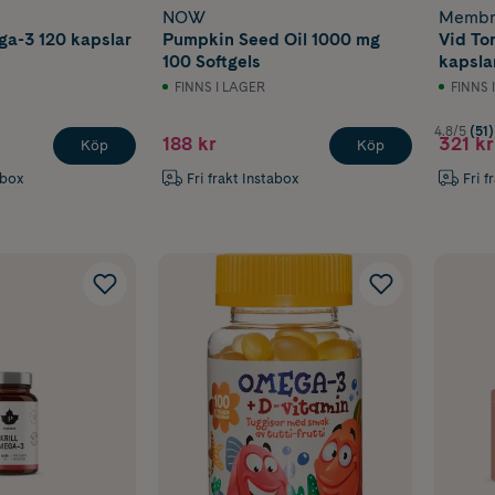
NOW
Membr
a-3 120 kapslar
Pumpkin Seed Oil 1000 mg
Vid To
100 Softgels
kapsla
FINNS I LAGER
FINNS 
4.8/5
(51)
188 kr
321 kr
Köp
Köp
abox
Fri frakt Instabox
Fri f