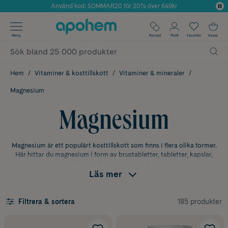
Använd kod: SOMMAR20 för 20% över 649kr
Årets Butik 2025 inom Skönhet
✓ Fri frakt
Meny
Recept
Profil
Favoriter
Kassa
✓ Rådgivning från farmaceuter & hudterapeuter
✓ Poäng på alla köp*
Hem
Vitaminer & kosttillskott
Vitaminer & mineraler
Magnesium
Magnesium
Magnesium är ett populärt kosttillskott som finns i flera olika former.
Här hittar du magnesium i form av brustabletter, tabletter, kapslar,
flytande alternativ och pulver.
Läs mer
Vad är magnesium?
Magnesium är ett mineral som kroppen behöver varje dag för att
185 produkter
Filtrera & sortera
fungera normalt. Det finns naturligt i bland annat nötter, frön,
baljväxter, fullkornsprodukter och gröna bladgrönsaker. För de flesta
är en varierad kost grunden för att få i sig tillräckligt med magnesium.