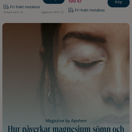
199 kr
Köp
Fri frakt Instabox
Fri frakt Instabox
Ord.pris
421 kr
Lägsta pris
337 kr
Magazine by Apohem
Hur påverkar magnesium sömn och