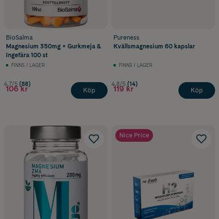
BioSalma
Pureness
Magnesium 350mg + Gurkmeja &
Kvällsmagnesium 60 kapslar
Ingefära 100 st
FINNS I LAGER
FINNS I LAGER
4.7/5
(88)
4.8/5
(14)
106 kr
119 kr
Köp
Köp
Nice Price