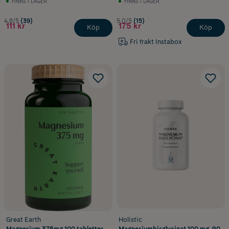
FINNS I LAGER
FINNS I LAGER
4.8/5
(39)
5.0/5
(15)
111 kr
175 kr
Köp
Köp
Fri frakt Instabox
Great Earth
Holistic
Magnesium 375mg 100 tabletter
Magnesiumbisglycinat 100 mg, 90