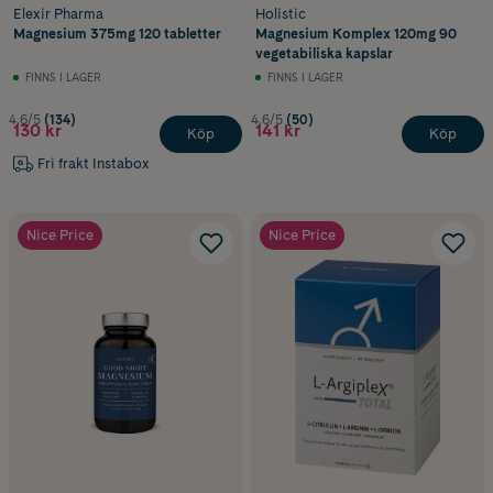
Elexir Pharma
Holistic
Magnesium 375mg 120 tabletter
Magnesium Komplex 120mg 90
vegetabiliska kapslar
FINNS I LAGER
FINNS I LAGER
4.6/5
(134)
4.6/5
(50)
130 kr
141 kr
Köp
Köp
Fri frakt Instabox
Nice Price
Nice Price