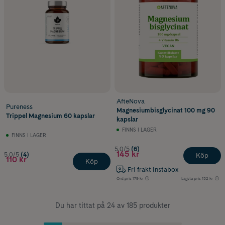
AfteNova
Pureness
Magnesiumbisglycinat 100 mg 90
Trippel Magnesium 60 kapslar
kapslar
FINNS I LAGER
FINNS I LAGER
5.0/5
(6)
145 kr
5.0/5
(4)
Köp
110 kr
Köp
Fri frakt Instabox
Ord.pris
179 kr
Lägsta pris
152 kr
Du har tittat på 24 av 185 produkter