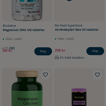
Re-fresh Superfood
BioSalma
H2 Molekylärt Väte 30 tabletter
Magnesium ZMA 120 tabletter
FINNS I LAGER
FINNS I LAGER
4.7/5
(92)
219 kr
99 kr
Köp
Köp
Fri frakt Instabox