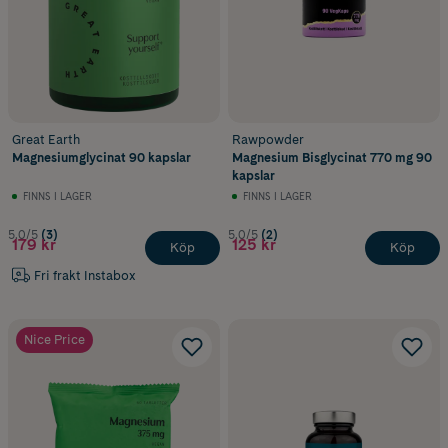
Great Earth
Rawpowder
Magnesiumglycinat 90 kapslar
Magnesium Bisglycinat 770 mg 90
kapslar
FINNS I LAGER
FINNS I LAGER
5.0/5
(3)
5.0/5
(2)
179 kr
125 kr
Köp
Köp
Fri frakt Instabox
Nice Price