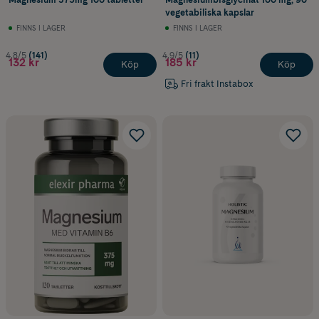
vegetabiliska kapslar
FINNS I LAGER
FINNS I LAGER
4.8/5
(141)
4.9/5
(11)
132 kr
185 kr
Köp
Köp
Fri frakt Instabox