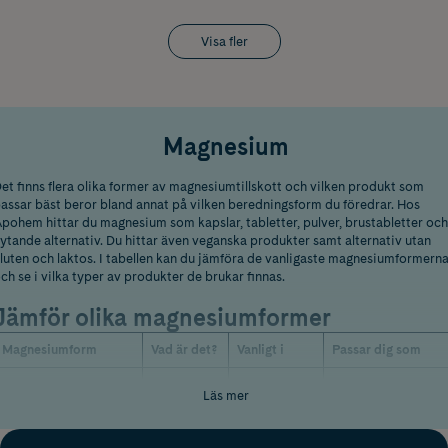
Visa fler
Magnesium
et finns flera olika former av magnesiumtillskott och vilken produkt som
assar bäst beror bland annat på vilken beredningsform du föredrar. Hos
pohem hittar du magnesium som kapslar, tabletter, pulver, brustabletter och
lytande alternativ. Du hittar även veganska produkter samt alternativ utan
luten och laktos. I tabellen kan du jämföra de vanligaste magnesiumformern
ch se i vilka typer av produkter de brukar finnas.
Jämför olika magnesiumformer
Magnesiumform
Vad är det?
Vanligt i
Passar dig som
Kapslar,
Läs mer
Bundet till
tabletter,
Vill ha ett vanligt
Magnesiumcitrat
citronsyra
pulver och
tillskott
brustabletter