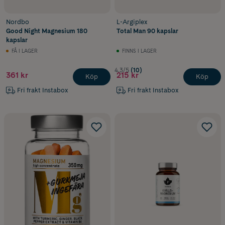
Nordbo
L-Argiplex
Good Night Magnesium 180
Total Man 90 kapslar
kapslar
FÅ I LAGER
FINNS I LAGER
4.3/5
(10)
361 kr
215 kr
Köp
Köp
Fri frakt Instabox
Fri frakt Instabox