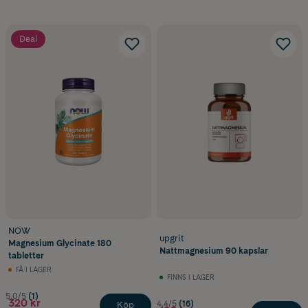
Deal
NOW
upgrit
Magnesium Glycinate 180
Nattmagnesium 90 kapslar
tabletter
FÅ I LAGER
FINNS I LAGER
5.0/5
(1)
320 kr
4.4/5
(16)
Köp