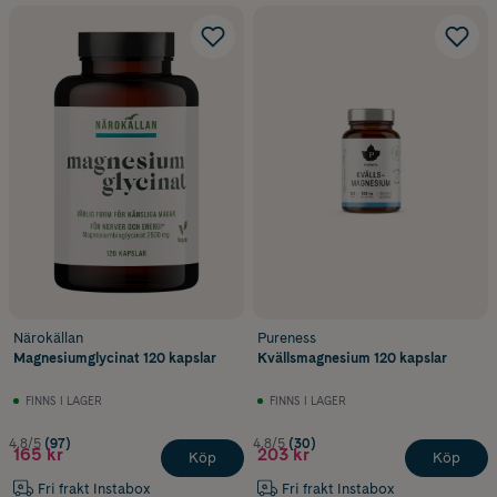
kosttillskott?
Magnesium finns naturligt i bland annat fullkornsprodukter,
baljväxter, nötter, frön, gröna bladgrönsaker och vissa
mejeriprodukter. För de flesta är en varierad kost grunden för att få i
sig tillräckligt med magnesium. Magnesiumtillskott är ett
komplement och ska inte ersätta en varierad kost och en hälsosam
livsstil.
Om du är osäker på om du behöver ett tillskott kan du börja med att
se över kosten. Misstänker du magnesiumbrist eller har
återkommande besvär bör du kontakta vården för bedömning i
stället för att själv försöka fastställa orsaken.
Närokällan
Pureness
Magnesiumglycinat 120 kapslar
Kvällsmagnesium 120 kapslar
FINNS I LAGER
FINNS I LAGER
4.8/5
(97)
4.8/5
(30)
165 kr
203 kr
Köp
Köp
Fri frakt Instabox
Fri frakt Instabox