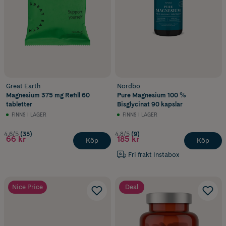
Great Earth
Nordbo
Magnesium 375 mg Refill 60
Pure Magnesium 100 %
tabletter
Bisglycinat 90 kapslar
FINNS I LAGER
FINNS I LAGER
4.6/5
(35)
4.8/5
(9)
66 kr
185 kr
Köp
Köp
Fri frakt Instabox
Nice Price
Deal