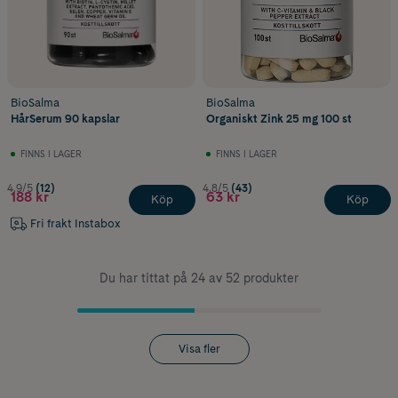
BioSalma
BioSalma
HårSerum 90 kapslar
Organiskt Zink 25 mg 100 st
FINNS I LAGER
FINNS I LAGER
4.9/5
(12)
4.8/5
(43)
188 kr
63 kr
Köp
Köp
Fri frakt Instabox
Du har tittat på 24 av 52 produkter
Visa fler