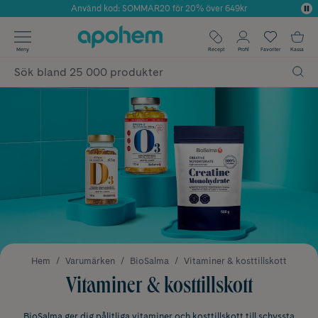
Använd kod: SOMMAR20 för 20% över 649kr
Årets Butik 2025 inom Skönhet
✓ Fri frakt
Meny
Recept
Profil
Favoriter
Kassa
✓ Rådgivning från farmaceuter & hudterapeuter
✓ Poäng på alla köp*
Hem
Varumärken
BioSalma
Vitaminer & kosttillskott
Vitaminer & kosttillskott
BioSalma ger dig pålitliga
vitaminer
och
kosttillskott
till schyssta