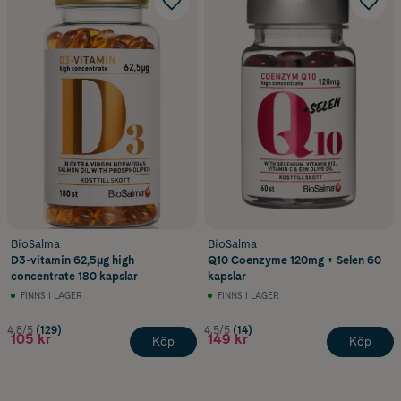
BioSalma
BioSalma
D3-vitamin 62,5µg high
Q10 Coenzyme 120mg + Selen 60
concentrate 180 kapslar
kapslar
FINNS I LAGER
FINNS I LAGER
4.8/5
(129)
4.5/5
(14)
105 kr
149 kr
Köp
Köp