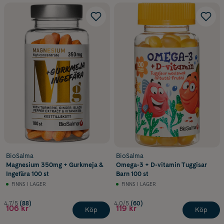
BioSalma
BioSalma
Magnesium 350mg + Gurkmeja &
Omega-3 + D-vitamin Tuggisar
Ingefära 100 st
Barn 100 st
FINNS I LAGER
FINNS I LAGER
4.7/5
(88)
4.0/5
(60)
106 kr
119 kr
Köp
Köp