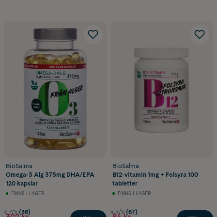
BioSalma
BioSalma
Omega-3 Alg 375mg DHA/EPA
B12-vitamin 1mg + Folsyra 100
120 kapslar
tabletter
FINNS I LAGER
FINNS I LAGER
4.7/5
(36)
4.5/5
(67)
302 kr
84 kr