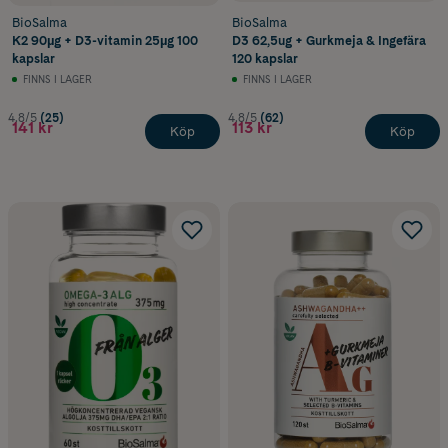
BioSalma
BioSalma
K2 90µg + D3-vitamin 25µg 100
D3 62,5ug + Gurkmeja & Ingefära
kapslar
120 kapslar
FINNS I LAGER
FINNS I LAGER
4.8/5
(25)
4.8/5
(62)
141 kr
113 kr
Köp
Köp