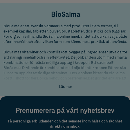
BioSalma
BioSalma är ett svenskt varumärke med produkter i flera former, till
exempel kapslar, tabletter, pulver, brustabletter, dos-sticks och tuggisar.
För dig som vill handla BioSalma online innebär det att du kan välja både
efter innehåll och efter vilken form som känns mest praktisk att använda.
BioSalmas vitaminer och kosttillskott bygger på ingredienser utvalda för
sitt näringsinnehåll och sin effektivitet. De jobbar dessutom med smarta
kombinationer för bästa möjliga upptag i kroppen. Ett exempel?
BioSalmas D-vitamin är kombinerat med olja för att kroppen lättare ska
kunna ta upp det fettlösliga vitaminet.
Hos Apohem hittar du BioSalma
kosttillskott för flera olika behov och preferenser.Det gör det enklare att
jämföra olika alternativ från samma varumärke och hitta en produkt som
Läs mer
passar din vardag.
Vilka typer av kosttillskott finns från
BioSalma?
Prenumerera på vårt nyhetsbrev
Få personliga erbjudanden och det senaste inom hälsa och skönhet
Omega-3 och fettsyror
direkt i din inbox.
I BioSalmas sortiment finns flera produkter inom omega-3 och fettsyror,