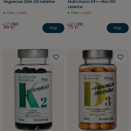
Magnesium ZMA 120 tabletter
Multivitamin D3++ Man 100
tabletter
FINNS I LAGER
FINNS I LAGER
4.7/5
(92)
4.6/5
(29)
99 kr
75 kr
Köp
Köp