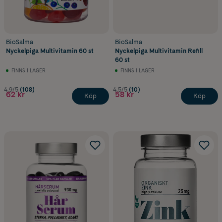
BioSalma
BioSalma
Nyckelpiga Multivitamin 60 st
Nyckelpiga Multivitamin Refill
60 st
FINNS I LAGER
FINNS I LAGER
4.9/5
(108)
4.5/5
(10)
62 kr
58 kr
Köp
Köp