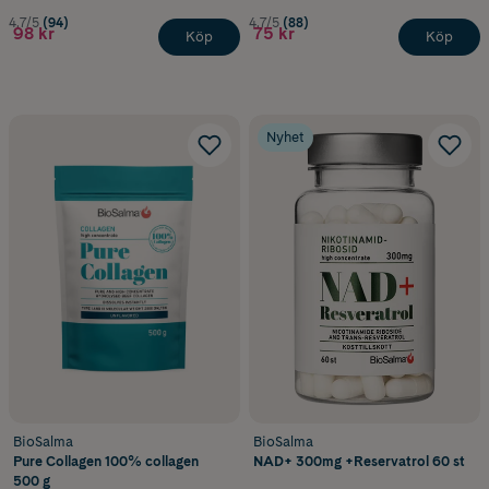
4.7/5
(94)
4.7/5
(88)
98 kr
75 kr
Köp
Köp
Nyhet
BioSalma
BioSalma
Pure Collagen 100% collagen
NAD+ 300mg +Reservatrol 60 st
500 g