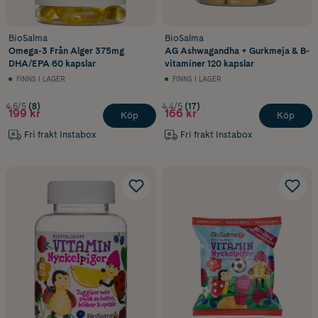
BioSalma
BioSalma
Omega-3 Från Alger 375mg
AG Ashwagandha + Gurkmeja & B-
DHA/EPA 60 kapslar
vitaminer 120 kapslar
FINNS I LAGER
FINNS I LAGER
4.6/5
(8)
4.4/5
(17)
199 kr
166 kr
Köp
Köp
Fri frakt Instabox
Fri frakt Instabox