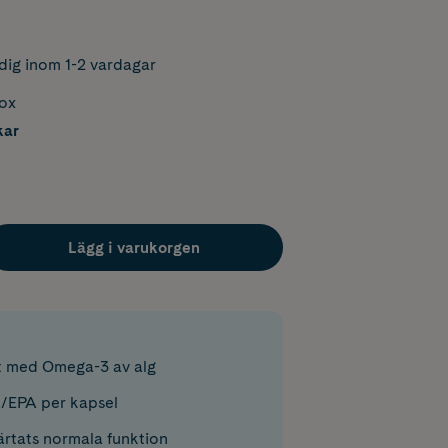
dig inom 1-2 vardagar
box
kar
Lägg i varukorgen
tt med Omega-3 av alg
EPA per kapsel
hjärtats normala funktion