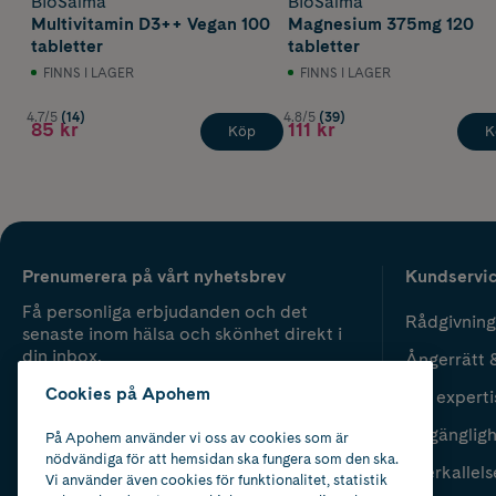
BioSalma
BioSalma
Multivitamin D3++ Vegan 100
Magnesium 375mg 120
tabletter
tabletter
FINNS I LAGER
FINNS I LAGER
4.7/5
(14)
4.8/5
(39)
85 kr
111 kr
Köp
K
Prenumerera på vårt nyhetsbrev
Kundservi
Få personliga erbjudanden och det
Rådgivning
senaste inom hälsa och skönhet direkt i
din inbox.
Ångerrätt 
Cookies på Apohem
Vår experti
Fyll i mailadress
Skicka
Tillgänglig
På Apohem använder vi oss av cookies som är
nödvändiga för att hemsidan ska fungera som den ska.
Återkallels
Vi använder även cookies för funktionalitet, statistik