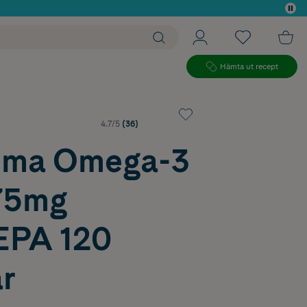
 köp*
Hämta ut recept
4.7/5
(36)
lma Omega-3
75mg
PA 120
r