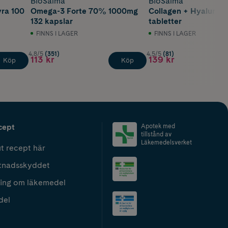
BioSalma
BioSalma
yra 100
Omega-3 Forte 70% 1000mg
Collagen + Hyalurons
132 kapslar
tabletter
FINNS I LAGER
FINNS I LAGER
4.8/5
(351)
4.5/5
(81)
113 kr
139 kr
Köp
Köp
cept
Apotek med
tillstånd av
Läkemedelsverket
t recept här
tnadsskyddet
ing om läkemedel
del