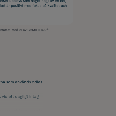
priset upplevs som något högt av en del,
ket är positivt med fokus på kvalitet och
fattat med AI av GAMIFIERA.®
rna som används odlas
vid ett dagligt intag
nnsamma effekten uppnås