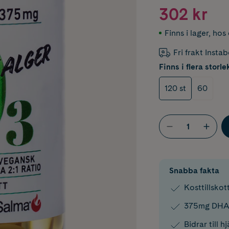
302 kr
Finns i lager
,
hos 
Fri frakt Insta
Finns i flera storle
120 st
60
Snabba fakta
Kosttillsko
375mg DHA/
Bidrar till 