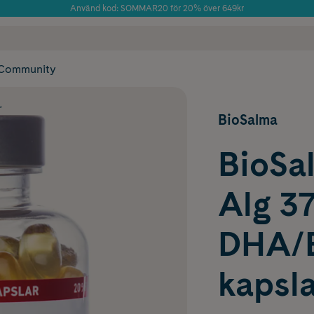
Använd kod: SOMMAR20 för 20% över 649kr
Årets Butik 2025 inom Skönhet
 frakt
✓ Rådgivning från farmaceuter & hudterapeuter
✓ Poäng på alla
Community
r
BioSalma
BioSa
Alg 3
DHA/E
kapsla