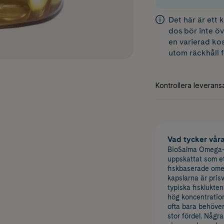
Det här är ett
dos bör inte öv
en varierad kos
utom räckhåll 
Vad tycker vår
BioSalma Omega-
uppskattat som ett
fiskbaserade omeg
kapslarna är prisv
typiska fisklukte
hög koncentration 
ofta bara behöver
stor fördel. Några