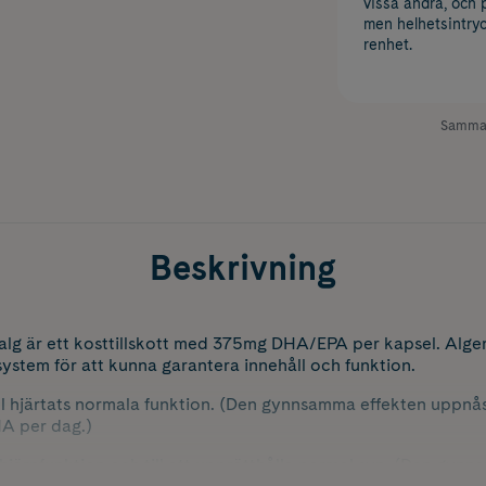
vissa andra, och 
men helhetsintryc
renhet.
Samman
Beskrivning
lg är ett kosttillskott med 375mg DHA/EPA per kapsel. Alge
 system för att kunna garantera innehåll och funktion.
l hjärtats normala funktion. (Den gynnsamma effekten uppnås 
A per dag.)
 hjärnfunktion och till att upprätthålla normal syn. (Den gy