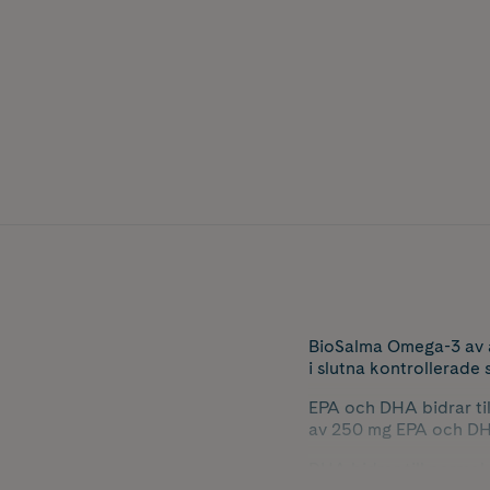
BioSalma Omega-3 av a
i slutna kontrollerade
EPA och DHA bidrar til
av 250 mg EPA och DH
DHA bidrar till normal