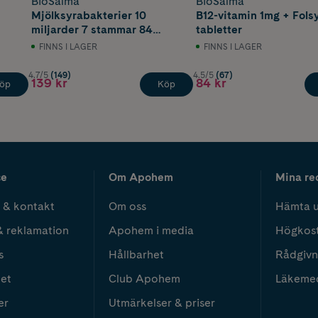
BioSalma
BioSalma
Mjölksyrabakterier 10
B12-vitamin 1mg + Fols
miljarder 7 stammar 84
tabletter
kapslar
FINNS I LAGER
FINNS I LAGER
4.7/5
(149)
4.5/5
(67)
139 kr
84 kr
öp
Köp
ce
Om Apohem
Mina re
 & kontakt
Om oss
Hämta u
& reklamation
Apohem i media
Högkos
s
Hållbarhet
Rådgivn
het
Club Apohem
Läkeme
er
Utmärkelser & priser