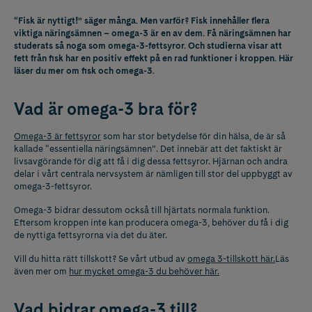
“Fisk är nyttigt!” säger många. Men varför? Fisk innehåller flera
viktiga näringsämnen – omega-3 är en av dem. Få näringsämnen har
studerats så noga som omega-3-fettsyror. Och studierna visar att
fett från fisk har en positiv effekt på en rad funktioner i kroppen. Här
läser du mer om fisk och omega-3.
Vad är omega-3 bra för?
Omega-3 är fettsyror
som har stor betydelse för din hälsa, de är så
kallade “essentiella näringsämnen”. Det innebär att det faktiskt är
livsavgörande för dig att få i dig dessa fettsyror. Hjärnan och andra
delar i vårt centrala nervsystem är nämligen till stor del uppbyggt av
omega-3-fettsyror.
Omega-3 bidrar dessutom också till hjärtats normala funktion.
Eftersom kroppen inte kan producera omega-3, behöver du få i dig
de nyttiga fettsyrorna via det du äter.
Vill du hitta rätt tillskott? Se vårt utbud av
omega 3-tillskott här.
Läs
även mer om
hur mycket omega-3 du behöver här.
Vad bidrar omega-3 till?