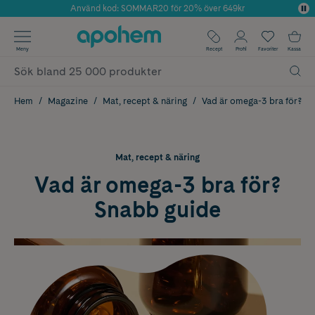
Använd kod: SOMMAR20 för 20% över 649kr
Årets Butik 2025 inom Skönhet
✓ Fri frakt
Meny
Recept
Profil
Favoriter
Kassa
✓ Rådgivning från farmaceuter & hudterapeuter
✓ Poäng på alla köp*
Hem
Magazine
Mat, recept & näring
Vad är omega-3 bra för?
Mat, recept & näring
Vad är omega-3 bra för?
Snabb guide