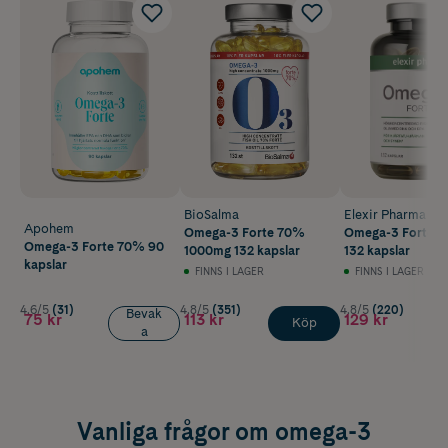
BioSalma
Elexir Pharma
Apohem
Omega-3 Forte 70%
Omega-3 Forte 1
Omega-3 Forte 70% 90
1000mg 132 kapslar
132 kapslar
kapslar
FINNS I LAGER
FINNS I LAGER
4.6/5
(31)
4.8/5
(351)
4.8/5
(220)
Bevak
75 kr
113 kr
129 kr
Köp
a
Vanliga frågor om omega-3