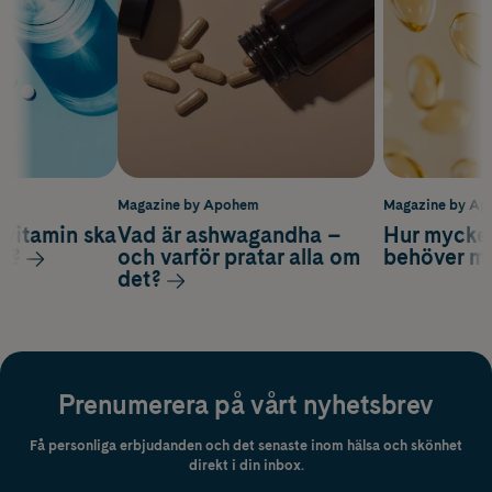
m
Magazine by Apohem
Magazine by A
vitamin ska
Vad är ashwagandha –
Hur mycke
ag?
och varför pratar alla om
behöver m
det?
Prenumerera på vårt nyhetsbrev
Få personliga erbjudanden och det senaste inom hälsa och skönhet
direkt i din inbox.