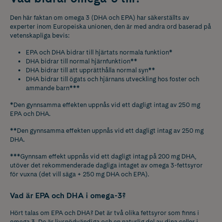
Den här faktan om omega 3 (DHA och EPA) har säkerställts av
experter inom Europeiska unionen, den är med andra ord baserad på
vetenskapliga bevis:
EPA och DHA bidrar till hjärtats normala funktion*
DHA bidrar till normal hjärnfunktion**
DHA bidrar till att upprätthålla normal syn**
DHA bidrar till ögats och hjärnans utveckling hos foster och
ammande barn***
*Den gynnsamma effekten uppnås vid ett dagligt intag av 250 mg
EPA och DHA.
**Den gynnsamma effekten uppnås vid ett dagligt intag av 250 mg
DHA.
***Gynnsam effekt uppnås vid ett dagligt intag på 200 mg DHA,
utöver det rekommenderade dagliga intaget av omega 3-fettsyror
för vuxna (det vill säga + 250 mg DHA och EPA).
Vad är EPA och DHA i omega-3?
Hört talas om EPA och DHA? Det är två olika fettsyror som finns i
omega 3. De är livsnödvändiga och en naturlig del av dina celler i