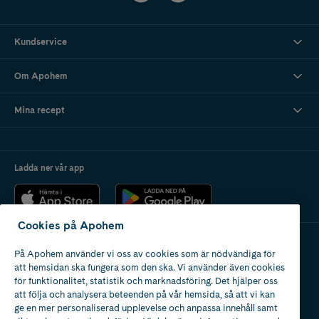
Kundservice
Om Apohem
Mina recept
Ladda ner vår app
Cookies på Apohem
På Apohem använder vi oss av cookies som är nödvändiga för
Apotek med tillstånd
att hemsidan ska fungera som den ska. Vi använder även cookies
av Läkemedelsverket
för funktionalitet, statistik och marknadsföring. Det hjälper oss
att följa och analysera beteenden på vår hemsida, så att vi kan
ge en mer personaliserad upplevelse och anpassa innehåll samt