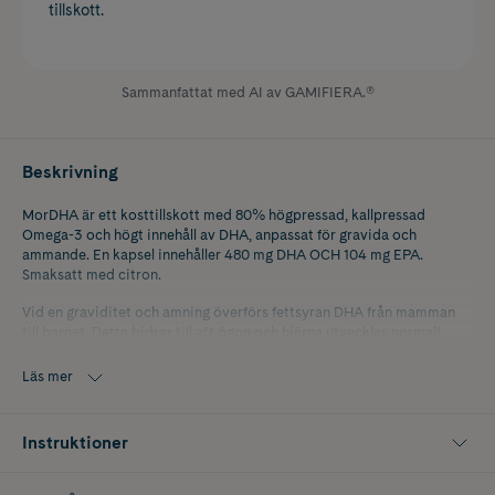
tillskott.
Sammanfattat med AI av GAMIFIERA.®
Beskrivning
MorDHA är ett kosttillskott med 80% högpressad, kallpressad
Omega-3 och högt innehåll av DHA, anpassat för gravida och
ammande. En kapsel innehåller 480 mg DHA OCH 104 mg EPA.
Smaksatt med citron.
Vid en graviditet och amning överförs fettsyran DHA från mamman
till barnet. Detta bidrar till att ögon och hjärna utvecklas normalt.
Den gynnsamma effekten uppnås med ett dagligt intag av 200 mg
DHA utöver det rekommenderade dagliga intaget av omega-3-
Läs mer
fettsyror för vuxna, dvs. 250 mg DHA och EPA.
Omega-3 i denna produkt är certifierad av Friends of the Sea.
Instruktioner