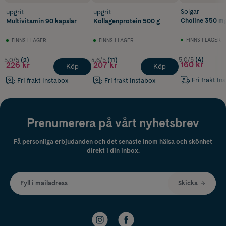
Solgar
upgrit
upgrit
Choline 350 mg
Multivitamin 90 kapslar
Kollagenprotein 500 g
FINNS I LAGER
FINNS I LAGER
FINNS I LAGER
5.0/5
(4)
5.0/5
(2)
4.6/5
(11)
160 kr
226 kr
207 kr
Köp
Köp
Fri frakt In
Fri frakt Instabox
Fri frakt Instabox
Prenumerera på vårt nyhetsbrev
Få personliga erbjudanden och det senaste inom hälsa och skönhet
direkt i din inbox.
Fyll i mailadress
Skicka