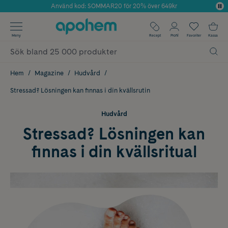
Använd kod: SOMMAR20 för 20% över 649kr
Årets Butik 2025 inom Skönhet
✓ Fri frakt
Meny
Recept
Profil
Favoriter
Kassa
✓ Rådgivning från farmaceuter & hudterapeuter
✓ Poäng på alla köp*
Hem
Magazine
Hudvård
Stressad? Lösningen kan finnas i din kvällsrutin
Hudvård
Stressad? Lösningen kan
finnas i din kvällsritual