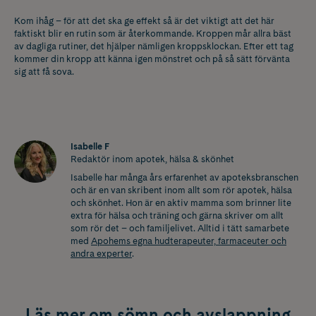
Kom ihåg – för att det ska ge effekt så är det viktigt att det här
faktiskt blir en rutin som är återkommande. Kroppen mår allra bäst
av dagliga rutiner, det hjälper nämligen kroppsklockan. Efter ett tag
kommer din kropp att känna igen mönstret och på så sätt förvänta
sig att få sova.
Isabelle F
Redaktör inom apotek, hälsa & skönhet
Isabelle har många års erfarenhet av apoteksbranschen
och är en van skribent inom allt som rör apotek, hälsa
och skönhet. Hon är en aktiv mamma som brinner lite
extra för hälsa och träning och gärna skriver om allt
som rör det – och familjelivet. Alltid i tätt samarbete
med
Apohems egna hudterapeuter, farmaceuter och
andra experter
.
Läs mer om sömn och avslappning