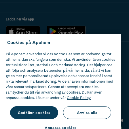
Ladda ner vår app
Cookies på Apohem
På Apohem använder vi oss av cookies som är nödvändiga för
Apotek med tillstånd
att hemsidan ska fungera som den ska. Vi använder även cookies
av Läkemedelsverket
för funktionalitet, statistik och marknadsföring. Det hjälper oss
att följa och analysera beteenden på vår hemsida, så att vi kan
ge en mer personaliserad upplevelse och anpassa innehåll samt
rikta relevant marknadsföring. Vi delar även informationen med
våra samarbetspartners. Genom att acceptera cookies
samtycker du till vår användning av cookies. Du kan även
2024
anpassa cookies. Läs mer under vår
Cookie Policy
Godkänn cookies
Avvisa alla
Anpassa cookies