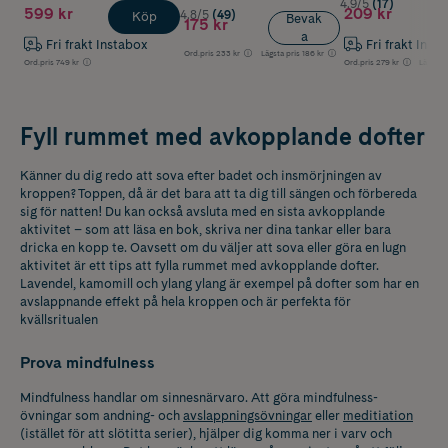
4.9/5
(17)
599 kr
209 kr
4.8/5
(49)
Köp
Bevak
175 kr
a
Fri frakt Instabox
Fri frakt Inst
Ord.pris
233 kr
Lägsta pris
186 kr
Ord.pris
749 kr
Ord.pris
279 kr
Lägsta p
Fyll rummet med avkopplande dofter
Känner du dig redo att sova efter badet och insmörjningen av
kroppen? Toppen, då är det bara att ta dig till sängen och förbereda
sig för natten! Du kan också avsluta med en sista avkopplande
aktivitet – som att läsa en bok, skriva ner dina tankar eller bara
dricka en kopp te. Oavsett om du väljer att sova eller göra en lugn
aktivitet är ett tips att fylla rummet med avkopplande dofter.
Lavendel, kamomill och ylang ylang är exempel på dofter som har en
avslappnande effekt på hela kroppen och är perfekta för
kvällsritualen
Prova mindfulness
Mindfulness handlar om sinnesnärvaro. Att göra mindfulness-
övningar som andning- och
avslappningsövningar
eller
meditiation
(istället för att slötitta serier), hjälper dig komma ner i varv och