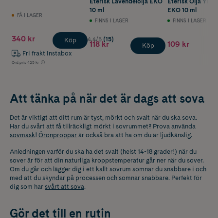
Eterisk Lavendelolja EKO
Eterisk Olja Ylan
10 ml
EKO 10 ml
FÅ I LAGER
FINNS I LAGER
FINNS I LAGER
340 kr
4.4/5
(15)
Köp
118 kr
109 kr
Köp
Fri frakt Instabox
Ord.pris
425 kr
Att tänka på när det är dags att sova
Det är viktigt att ditt rum är tyst, mörkt och svalt när du ska sova.
Har du svårt att få tillräckligt mörkt i sovrummet? Prova använda
sovmask
!
Öronproppar
är också bra att ha om du är ljudkänslig.
Anledningen varför du ska ha det svalt (helst 14-18 grader!) när du
sover är för att din naturliga kroppstemperatur går ner när du sover.
Om du går och lägger dig i ett kallt sovrum somnar du snabbare i och
med att du skyndar på processen och somnar snabbare. Perfekt för
dig som har
svårt att sova
.
Gör det till en rutin