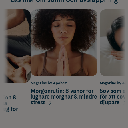
Magazine by Apohem
Magazine by A
Morgonrutin: 8 vanor för
Sov som en
m
lugnare morgnar & mindre
för att sov
ation &
stress
djupare
 så
teg för