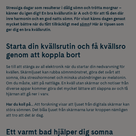
Stressiga dagar som resulterar i dålig sömn och trötta morgnar –
känner du igen dig? En bra kvällsrutin är A och O för att få den där
inre harmonin och en god natts sömn. För visst känns dagen genast
mycket bättre när du fått tillräckligt med
sömn
?
Här är tipsen som
ger dig en bra kvällsrutin.
Starta din kvällsrutin och få kvällsro
genom att koppla bort
Se till att stänga av all elektronik när du startar din nedvarvning för
kvällen. Skärmljuset kan rubba sömnmönstret, göra det svårt att
somna, öka stresshormonet och minska utsöndringen av melatonin.
Om du måste, sätt på nattläge. En kväll utan skärmar och notiser från
diverse appar kommer göra det mycket lättare att slappna av och få
hjärnan att gå ner i varv.
Har du koll på…
Att f
orskning visar att ljuset från digitala skärmar kan
störa sömnen. Det blåa ljuset från skärmarna lurar kroppen nämligen
att tro att det är dag.
Ett varmt bad hjälper dig somna