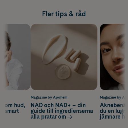
Fler tips & råd
m
Magazine by Apohem
Magazine by A
d om hud,
NAD och NAD+ – din
Aknebenäge
ch smart
guide till ingredienserna
du en lugn
alla pratar om
jämnare h