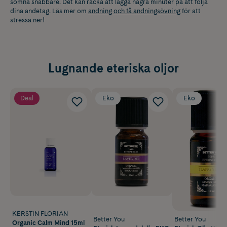
somna snabbare. Det kan räcka att lägga några minuter på att följa
dina andetag. Läs mer om
andning och få andningsövning
för att
stressa ner!
Lugnande eteriska oljor
Deal
Eko
Eko
KERSTIN FLORIAN
Better You
Better You
Organic Calm Mind 15ml