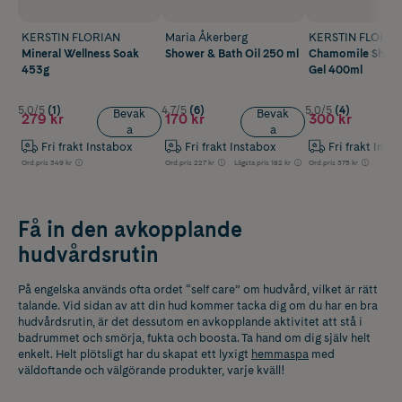
KERSTIN FLORIAN
Maria Åkerberg
KERSTIN FLORIA
Mineral Wellness Soak
Shower & Bath Oil 250 ml
Chamomile Show
453g
Gel 400ml
5.0/5
(1)
4.7/5
(6)
5.0/5
(4)
Bevak
Bevak
279 kr
170 kr
300 kr
a
a
Fri frakt Instabox
Fri frakt Instabox
Fri frakt Inst
Ord.pris
349 kr
Ord.pris
227 kr
Lägsta pris
182 kr
Ord.pris
375 kr
Få in den avkopplande
hudvårdsrutin
På engelska används ofta ordet “self care” om hudvård, vilket är rätt
talande. Vid sidan av att din hud kommer tacka dig om du har en bra
hudvårdsrutin, är det dessutom en avkopplande aktivitet att stå i
badrummet och smörja, fukta och boosta. Ta hand om dig själv helt
enkelt. Helt plötsligt har du skapat ett lyxigt
hemmaspa
med
väldoftande och välgörande produkter, varje kväll!