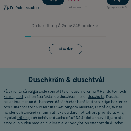
Fri frakt Instabox
Ord.pris
169 kr
Lägsta pris
167 kr
Du har tittat på 24 av 346 produkter
Visa fler
Duschkräm & duschtvål
Få saker är så välgörande som att ta en dusch, eller hur? Har du
torr
och
känslig hud
, välj en återfuktande duschkräm eller
duscholja
. Duscha
heller inte mer än du behöver, då får huden behålla sina viktiga bakterier
och risken för
torr hud
minskar. Att
rengöra ansiktet
, armhålor,
tvätta
händer
och använda
intimtvätt
ska du däremot såklart prioritera. Aha,
mycket
träning
och behöver duscha ofta? Då är det ännu viktigare att
smörja in huden med en
hudkräm eller bodylotion
efter att du duschat.