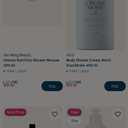
Ida Warg Beauty
ACO
Intense Nutrition Shower Mousse
Body Shower Cream Moist
200 ml
Duschkräm 400 ml
FINNS I LAGER
FINNS I LAGER
4.3/5
(18)
4.6/5
(26)
59 kr
63 kr
Köp
Köp
Nice Price
Deal
Eko