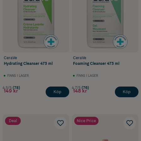
CeraVe
CeraVe
Hydrating Cleanser 473 ml
Foaming Cleanser 473 ml
FINNS I LAGER
FINNS I LAGER
4.5/5
(78)
4.7/5
(76)
149 kr
148 kr
Köp
Köp
Deal
Nice Price