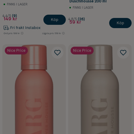
Duschmousse 200 ml
FINNS I LAGER
FINNS I LAGER
4.4/5
(9)
149 kr
4.8/5
(26)
Köp
59 kr
Köp
Fri frakt Instabox
Ord.pris
199 kr
Lägsta pris
159 kr
Nice Price
Nice Price