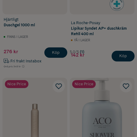
Hjärtligt
La Roche-Posay
Duschgel 1000 ml
Lipikar Syndet AP+ duschkräm
Refill 400 ml
FINNS I LAGER
FÅ I LAGER
276 kr
5.0/5
(1)
Köp
142 kr
Köp
Fri frakt Instabox
Ord.pris
345 kr
Nice Price
Nice Price