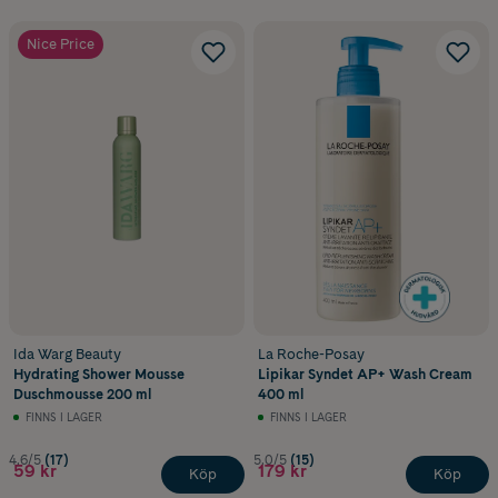
Nice Price
Ida Warg Beauty
La Roche-Posay
Hydrating Shower Mousse
Lipikar Syndet AP+ Wash Cream
Duschmousse 200 ml
400 ml
FINNS I LAGER
FINNS I LAGER
4.6/5
(17)
5.0/5
(15)
59 kr
179 kr
Köp
Köp