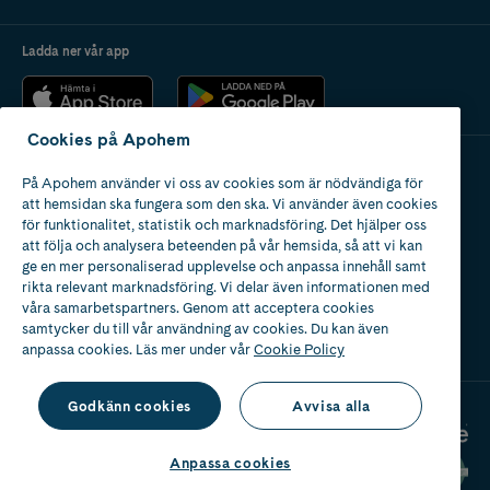
Ladda ner vår app
Cookies på Apohem
På Apohem använder vi oss av cookies som är nödvändiga för
Apotek med tillstånd
att hemsidan ska fungera som den ska. Vi använder även cookies
av Läkemedelsverket
för funktionalitet, statistik och marknadsföring. Det hjälper oss
att följa och analysera beteenden på vår hemsida, så att vi kan
ge en mer personaliserad upplevelse och anpassa innehåll samt
rikta relevant marknadsföring. Vi delar även informationen med
våra samarbetspartners. Genom att acceptera cookies
samtycker du till vår användning av cookies. Du kan även
2024
anpassa cookies. Läs mer under vår
Cookie Policy
Godkänn cookies
Avvisa alla
Anpassa cookies