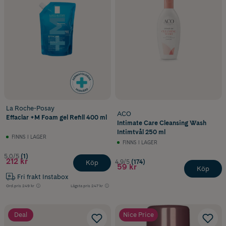
La Roche-Posay
ACO
Effaclar +M Foam gel Refill 400 ml
Intimate Care Cleansing Wash
Intimtvål 250 ml
FINNS I LAGER
FINNS I LAGER
5.0/5
(1)
212 kr
4.9/5
(174)
Köp
59 kr
Köp
Fri frakt Instabox
Ord.pris
249 kr
Lägsta pris
247 kr
Deal
Nice Price