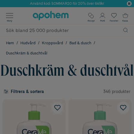
Använd kod: SOMMAR20 för 20% över 649kr
Årets Butik 2025 inom Skönhet
✓ Fri frakt
Meny
Recept
Profil
Favoriter
Kassa
✓ Rådgivning från farmaceuter & hudterapeuter
✓ Poäng på alla köp*
Hem
Hudvård
Kroppsvård
Bad & dusch
Duschkräm & duschtvål
Duschkräm & duschtvål
346 produkter
Filtrera & sortera