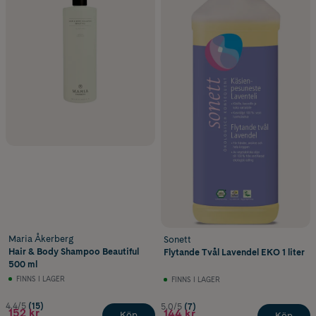
Maria Åkerberg
Sonett
Hair & Body Shampoo Beautiful
Flytande Tvål Lavendel EKO 1 liter
500 ml
FINNS I LAGER
FINNS I LAGER
4.4/5
(15)
5.0/5
(7)
152 kr
144 kr
Köp
Köp