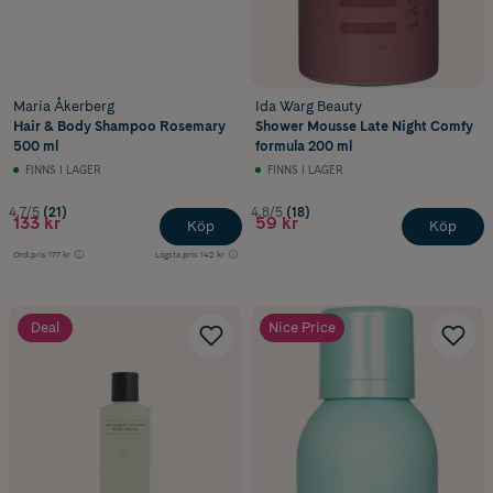
Maria Åkerberg
Ida Warg Beauty
Hair & Body Shampoo Rosemary
Shower Mousse Late Night Comfy
500 ml
formula 200 ml
FINNS I LAGER
FINNS I LAGER
4.7/5
(21)
4.8/5
(18)
133 kr
59 kr
Köp
Köp
Ord.pris
177 kr
Lägsta pris
142 kr
Deal
Nice Price