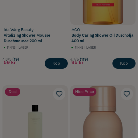
Ida Warg Beauty
ACO
Vitalizing Shower Mousse
Body Caring Shower Oil Duscholja
Duschmousse 200 ml
400 ml
FINNS I LAGER
FINNS I LAGER
4.8/5
(19)
4.7/5
(119)
59 kr
95 kr
Köp
Köp
Deal
Nice Price