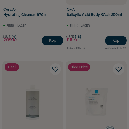
CeraVe
Q+A
Hydrating Cleanser 976 ml
Salicylic Acid Body Wash 250ml
FINNS I LAGER
FINNS I LAGER
4.8/5
(4)
4.8/5
(16)
269 kr
68 kr
Köp
Köp
Ord.pris
85 kr
Lägsta pris
84 kr
Deal
Nice Price