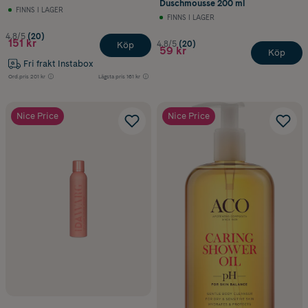
Duschmousse 200 ml
FINNS I LAGER
FINNS I LAGER
4.8/5
(20)
151 kr
4.8/5
(20)
Köp
59 kr
Köp
Fri frakt Instabox
Ord.pris
201 kr
Lägsta pris
161 kr
Nice Price
Nice Price