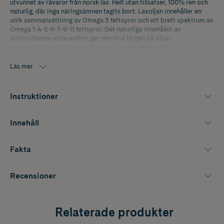
utvunnet av råvaror från norsk lax. Helt utan tillsatser, 100% ren och
naturlig, där inga näringsämnen tagits bort. Laxoljan innehåller en
unik sammansättning av Omega 3 fettsyror och ett brett spektrum av
Omega 1-4-5-6-7-9-11 fettsyror. Det naturliga innehållet av
antioxidanten astaxanthin, ger den fina färgen på oljan.
Norwegian Fish Oil Laxolja är berikad med pelagisk fiskolja från
norksa ishavet som innehåller rena källor av Omega-3 och LC-mufa,
för att produkten ska få en bredare balans av viktiga fettsyror.
Läs mer
Instruktioner
Innehåll
Fakta
Recensioner
Relaterade produkter