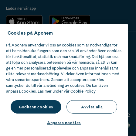
Ladda ner vår app
Cookies på Apohem
På Apohem använder vi oss av cookies som är nödvändiga för
Apotek med tillstånd
att hemsidan ska fungera som den ska. Vi använder även cookies
av Läkemedelsverket
för funktionalitet, statistik och marknadsföring. Det hjälper oss
att följa och analysera beteenden på vår hemsida, så att vi kan
ge en mer personaliserad upplevelse och anpassa innehåll samt
rikta relevant marknadsföring. Vi delar även informationen med
våra samarbetspartners. Genom att acceptera cookies
samtycker du till vår användning av cookies. Du kan även
2024
anpassa cookies. Läs mer under vår
Cookie Policy
Godkänn cookies
Avvisa alla
Anpassa cookies