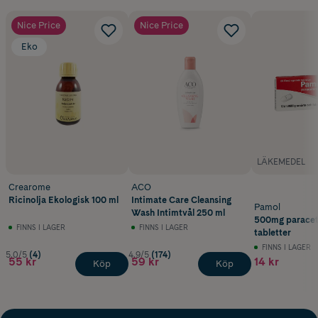
Nice Price
Nice Price
Eko
LÄKEMEDEL
Crearome
ACO
Ricinolja Ekologisk 100 ml
Intimate Care Cleansing
Pamol
Wash Intimtvål 250 ml
500mg paracet
FINNS I LAGER
FINNS I LAGER
tabletter
FINNS I LAGER
5.0/5
(4)
4.9/5
(174)
55 kr
59 kr
14 kr
Köp
Köp