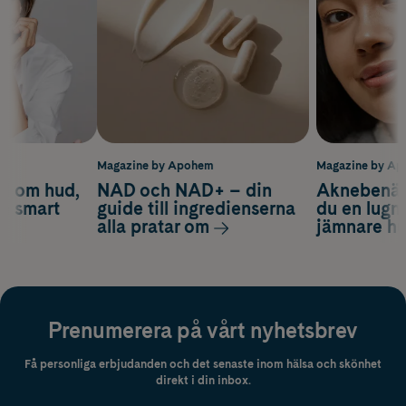
m
Magazine by Apohem
Magazine by A
d om hud,
NAD och NAD+ – din
Aknebenäge
ch smart
guide till ingredienserna
du en lugn
alla pratar om
jämnare h
Prenumerera på vårt nyhetsbrev
Få personliga erbjudanden och det senaste inom hälsa och skönhet
direkt i din inbox.