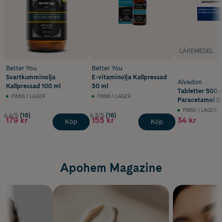
LÄKEMEDEL
Better You
Better You
Svartkumminolja
E-vitaminolja Kallpressad
Alvedon
Kallpressad 100 ml
30 ml
Tabletter 500 
FINNS I LAGER
FINNS I LAGER
Paracetamol 20
FINNS I LAGER
4.4/5
(16)
4.3/5
(16)
179 kr
155 kr
34 kr
Köp
Köp
Apohem Magazine