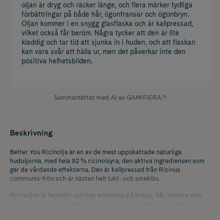
oljan är dryg och räcker länge, och flera märker tydliga
förbättringar på både hår, ögonfransar och ögonbryn.
Oljan kommer i en snygg glasflaska och är kallpressad,
vilket också får beröm. Några tycker att den är lite
kladdig och tar tid att sjunka in i huden, och att flaskan
kan vara svår att hälla ur, men det påverkar inte den
positiva helhetsbilden.
Sammanfattat med AI av GAMIFIERA.®
Beskrivning
Better You Ricinolja är en av de mest uppskattade naturliga
hudoljorna, med hela 92 % ricinolsyra, den aktiva ingrediensen som
ger de vårdande effekterna. Den är kallpressad från Ricinus
communis-frön och är nästan helt lukt- och smaklös.
Ricinoljan är hexanfri och kan användas på kropp, hår, ansikte eller
invärtes. Ricinolja innehåller även naturliga omega 3-6-9-fettsyror
samt D- och E-vitamin, och den har en naturlig solskyddsfaktor på 9.