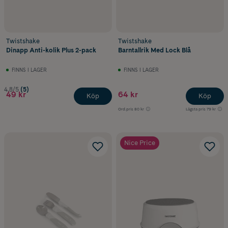
Twistshake
Twistshake
Dinapp Anti-kolik Plus 2-pack
Barntallrik Med Lock Blå
FINNS I LAGER
FINNS I LAGER
4.8/5
(5)
49 kr
64 kr
Köp
Köp
Ord.pris
80 kr
Lägsta pris
79 kr
Nice Price