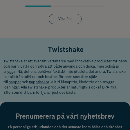
Visa fler
Twistshake
Twistshake är ett svenskt varumärke med innovativa produkter för
baby
och barn
. Lätta och säkra att både använda och diska, men också är
snygga! Nä, det ena behöver faktiskt inte utesluta det andra. Twistshake
har allt från tallrikar och bestick för barn som äter själv,
till
nappar
och
nappflaskor
. Alltid klumpfria, kladdfria och snygga
lösningar. Alla Twistshake-produkter är naturligtvis också BPA-fria.
Eftersom ditt barn förtjänar just det bästa.
Prenumerera på vårt nyhetsbrev
Få personliga erbjudanden och det senaste inom hälsa och skönhet