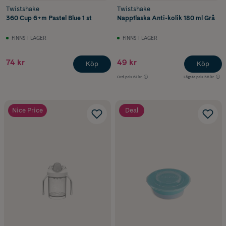
Twistshake
Twistshake
360 Cup 6+m Pastel Blue 1 st
Nappflaska Anti-kolik 180 ml Grå
FINNS I LAGER
FINNS I LAGER
74 kr
49 kr
Köp
Köp
Ord.pris
61 kr
Lägsta pris
56 kr
Nice Price
Deal