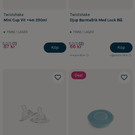
Twistshake
Twistshake
Mini Cup Vit +4m 230ml
Djup Barntallrik Med Lock Blå
FINNS I LAGER
FINNS I LAGER
5.0/5
(1)
5.0/5
(2)
67 kr
66 kr
Köp
Köp
Ord.pris
83 kr
Lägsta pris
79 kr
Deal