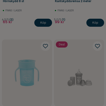
Hörnskydd 8 st
Kantskyddsremsa 2 meter
FINNS I LAGER
FINNS I LAGER
4.5/5
(2)
5.0/5
(1)
65 kr
99 kr
Köp
Köp
Deal