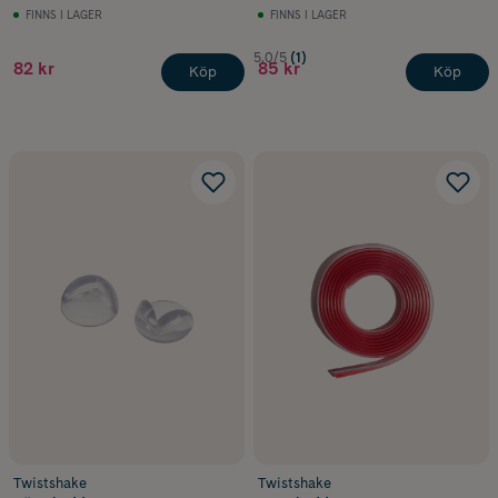
Coconut
FINNS I LAGER
FINNS I LAGER
5.0/5
(1)
82 kr
85 kr
Köp
Köp
Twistshake
Twistshake