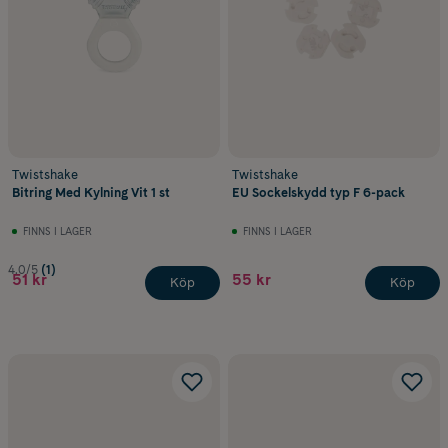
Twistshake
Twistshake
Bitring Med Kylning Vit 1 st
EU Sockelskydd typ F 6-pack
FINNS I LAGER
FINNS I LAGER
4.0/5
(1)
51 kr
55 kr
Köp
Köp