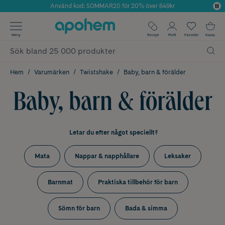
Använd kod: SOMMAR20 för 20% över 649kr
Årets Butik 2025 inom Skönhet
✓ Fri frakt
Meny
Recept
Profil
Favoriter
Kassa
✓ Rådgivning från farmaceuter & hudterapeuter
✓ Poäng på alla köp*
Hem
Varumärken
Twistshake
Baby, barn & förälder
Baby, barn & förälder
Letar du efter något speciellt?
Mata
Nappar & napphållare
Leksaker
Barnmat
Praktiska tillbehör för barn
Sömn för barn
Bada & simma