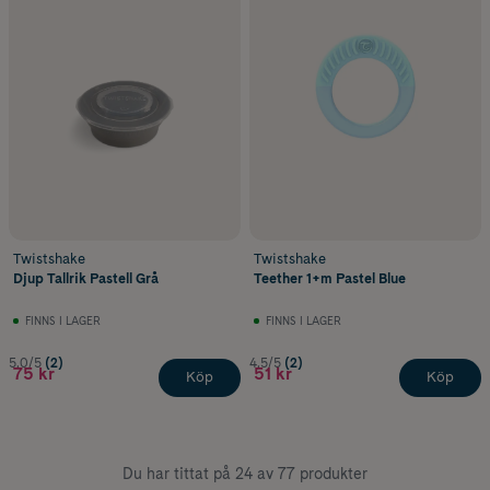
Twistshake
Twistshake
Djup Tallrik Pastell Grå
Teether 1+m Pastel Blue
FINNS I LAGER
FINNS I LAGER
5.0/5
(2)
4.5/5
(2)
75 kr
51 kr
Köp
Köp
Du har tittat på 24 av 77 produkter