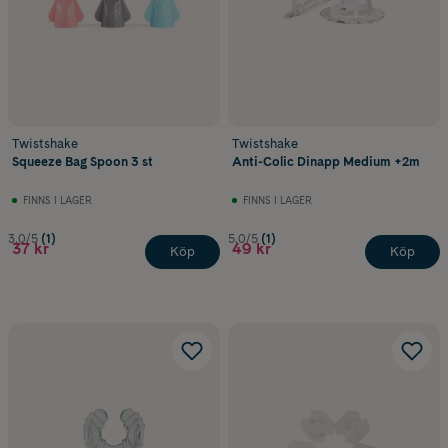
Twistshake
Twistshake
Squeeze Bag Spoon 3 st
Anti-Colic Dinapp Medium +2m
FINNS I LAGER
FINNS I LAGER
3.0/5
(1)
5.0/5
(1)
37 kr
49 kr
Köp
Köp