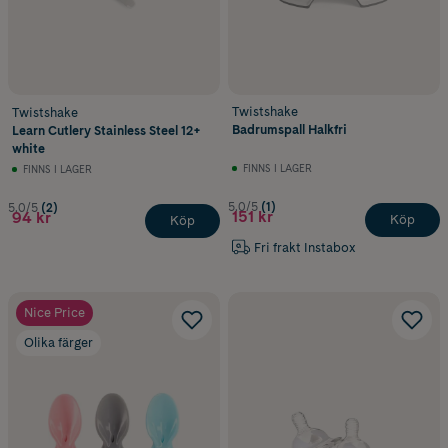
Twistshake
Twistshake
Badrumspall Halkfri
Learn Cutlery Stainless Steel 12+
white
FINNS I LAGER
FINNS I LAGER
5.0/5
(1)
5.0/5
(2)
151 kr
94 kr
Köp
Köp
Fri frakt Instabox
Nice Price
Olika färger