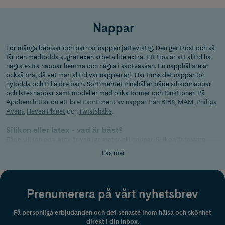
Nappar
För många bebisar och barn är nappen jätteviktig. Den ger tröst och så
får den medfödda sugreflexen arbeta lite extra.
Ett
tips är att alltid ha
några extra nappar hemma och några i
skötväskan
. En
napphållare
är
också bra, då vet man alltid var nappen är!
Här finns det
nappar för
nyfödda
och till äldre barn. Sortimentet innehåller både silikonnappar
och latexnappar samt modeller med olika former och funktioner.
På
Apohem hittar du ett brett sortiment av nappar från
BIBS
,
MAM,
Philips
Avent
,
Hevea Planet
och
Twistshake
.
Silikon eller latex - vad är bäst?
Både silikon och latex är vanliga material i nappar. Silikon är fastare,
luktfritt och behåller formen väl. Latex, även kallat naturgummi, är
Läs mer
mjukare och mer elastiskt, vilket vissa bebisar tycker om.
Material
Känsla
Bra att tänka på
Prenumerera på vårt nyhetsbrev
Fastare och
Silikon
Lätt att rengöra och håller formen väl
formstabilt
Få personliga erbjudanden och det senaste inom hälsa och skönhet
direkt i din inbox.
Mjukare och
Slits ofta snabbare och passar inte