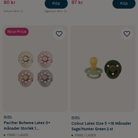
80 kr
87 kr
Köp
Köp
Ord.pris
99 kr
Lägsta pris
98 kr
Nice Price
BIBS
BIBS
Pacifier Boheme Latex 0+
Colour Latex Size 3 +18 Månader
månader Storlek 1
Sage/Hunter Green 2 st
Ivory/Blush/Blossom/Dusky Lilac
FINNS I LAGER
FINNS I LAGER