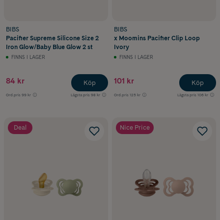
BIBS
BIBS
Pacifier Supreme Silicone Size 2
x Moomins Pacifier Clip Loop
Iron Glow/Baby Blue Glow 2 st
Ivory
FINNS I LAGER
FINNS I LAGER
84 kr
101 kr
Köp
Köp
Ord.pris
99 kr
Lägsta pris
98 kr
Ord.pris
125 kr
Lägsta pris
106 kr
Deal
Nice Price