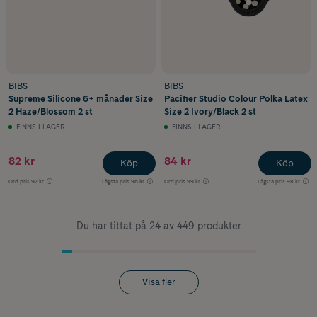
BIBS
BIBS
Supreme Silicone 6+ månader Size
Pacifier Studio Colour Polka Latex
2 Haze/Blossom 2 st
Size 2 Ivory/Black 2 st
FINNS I LAGER
FINNS I LAGER
82 kr
84 kr
Köp
Köp
Ord.pris
97 kr
Lägsta pris
96 kr
Ord.pris
99 kr
Lägsta pris
98 kr
Du har tittat på 24 av 449 produkter
Visa fler