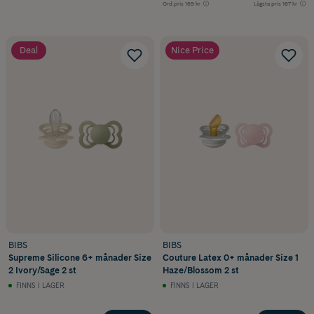
Ord.pris
169 kr
Lägsta pris
167 kr
Deal
Nice Price
BIBS
BIBS
Supreme Silicone 6+ månader Size
Couture Latex 0+ månader Size 1
2 Ivory/Sage 2 st
Haze/Blossom 2 st
FINNS I LAGER
FINNS I LAGER