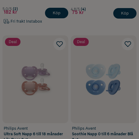
4 st
5.0/5
(2)
4.8/5
(4)
182 kr
75 kr
Köp
Köp
Fri frakt Instabox
Deal
Deal
Philips Avent
Philips Avent
Ultra Soft Napp 6 till 18 månader
Soothie Napp 0 till 6 månader Blå