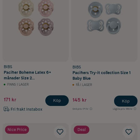
BIBS
BIBS
Pacifier Boheme Latex 6+
Pacifiers Try-it collection Size 1
månader Size 2
Baby Blue
Ivory/Blush/Blossom/Dusky Lilac
FINNS I LAGER
FÅ I LAGER
4 st
171 kr
145 kr
Köp
Köp
Fri frakt Instabox
Ord.pris
171 kr
Lägsta pris
169 kr
Nice Price
Deal