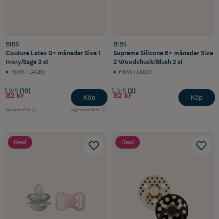
BIBS
BIBS
Couture Latex 0+ månader Size 1
Supreme Silicone 6+ månader Size
Ivory/Sage 2 st
2 Woodchuck/Blush 2 st
FINNS I LAGER
FINNS I LAGER
3.9/5
(10)
5.0/5
(2)
82 kr
82 kr
Köp
Köp
Ord.pris
97 kr
Lägsta pris
96 kr
Deal
Deal