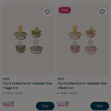
Deal
BIBS
BIBS
Try-it Collection 0+ månader Size
Try-it Collection 0+ månader Size
1 Sage 4 st
1 Blush 4 st
FINNS I LAGER
FINNS I LAGER
4.5/5
(2)
4.0/5
(2)
159 kr
144 kr
Köp
Köp