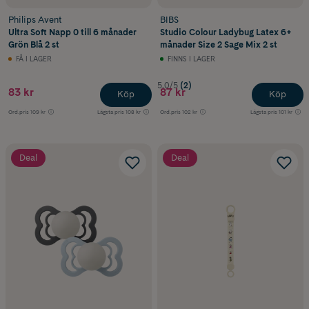
Philips Avent
BIBS
Ultra Soft Napp 0 till 6 månader
Studio Colour Ladybug Latex 6+
Grön Blå 2 st
månader Size 2 Sage Mix 2 st
FÅ I LAGER
FINNS I LAGER
5.0/5
(2)
83 kr
87 kr
Köp
Köp
Ord.pris
109 kr
Lägsta pris
108 kr
Ord.pris
102 kr
Lägsta pris
101 kr
Deal
Deal