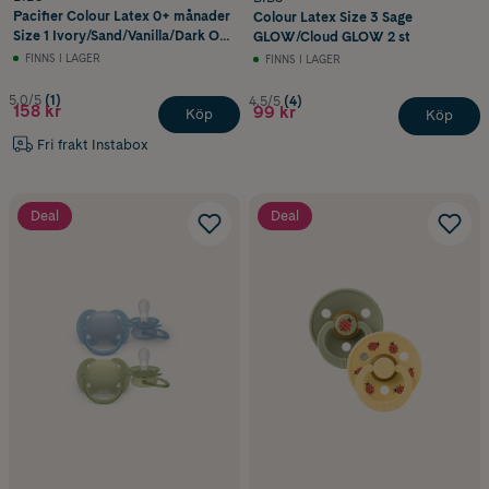
Pacifier Colour Latex 0+ månader
Colour Latex Size 3 Sage
Size 1 Ivory/Sand/Vanilla/Dark Oak
GLOW/Cloud GLOW 2 st
4 st
FINNS I LAGER
FINNS I LAGER
5.0/5
(1)
4.5/5
(4)
158 kr
99 kr
Köp
Köp
Fri frakt Instabox
Deal
Deal