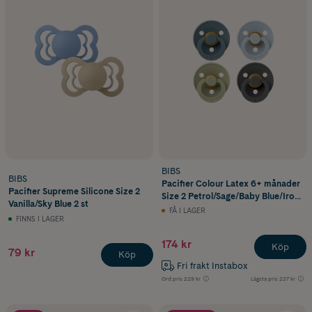
BIBS
BIBS
Pacifier Colour Latex 6+ månader
Pacifier Supreme Silicone Size 2
Size 2 Petrol/Sage/Baby Blue/Iron
Vanilla/Sky Blue 2 st
4 st
FÅ I LAGER
FINNS I LAGER
174 kr
Köp
79 kr
Köp
Fri frakt Instabox
Ord.pris
229 kr
Lägsta pris
227 kr