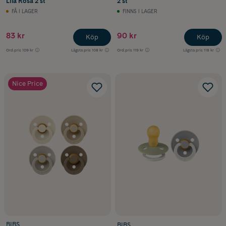
Lila Rosa 2 st
2 st
FÅ I LAGER
FINNS I LAGER
83 kr
90 kr
Köp
Köp
Ord.pris
109 kr
Lägsta pris
108 kr
Ord.pris
119 kr
Lägsta pris
118 kr
Nice Price
BIBS
BIBS