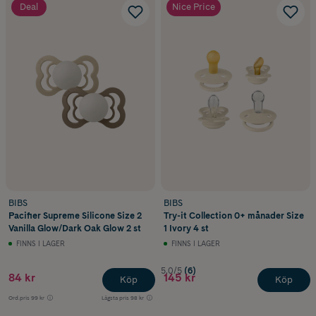
Deal
Nice Price
BIBS
BIBS
Pacifier Supreme Silicone Size 2
Try-it Collection 0+ månader Size
Vanilla Glow/Dark Oak Glow 2 st
1 Ivory 4 st
FINNS I LAGER
FINNS I LAGER
5.0/5
(6)
84 kr
145 kr
Köp
Köp
Ord.pris
99 kr
Lägsta pris
98 kr