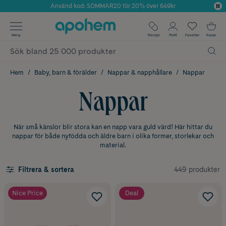
Använd kod: SOMMAR20 för 20% över 649kr
Årets Butik 2025 inom Skönhet
✓ Fri frakt
Meny
Recept
Profil
Favoriter
Kassa
✓ Rådgivning från farmaceuter & hudterapeuter
✓ Poäng på alla köp*
Hem
Baby, barn & förälder
Nappar & napphållare
Nappar
Nappar
När små känslor blir stora kan en napp vara guld värd! Här hittar du
nappar för både nyfödda och äldre barn i olika former, storlekar och
material.
449 produkter
Filtrera & sortera
Nice Price
Deal