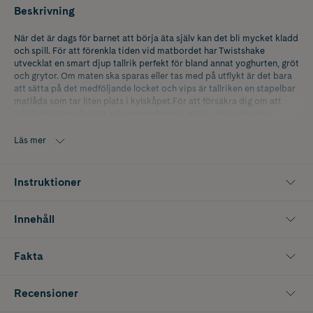
Beskrivning
När det är dags för barnet att börja äta själv kan det bli mycket kladd
och spill. För att förenkla tiden vid matbordet har Twistshake
utvecklat en smart djup tallrik perfekt för bland annat yoghurten, gröt
och grytor. Om maten ska sparas eller tas med på utflykt är det bara
att sätta på det medföljande locket och vips är tallriken en stapelbar
matlåda som tar liten plats i kylskåpet.För att försäkra dig om att
tallriken sitter på plats rekommenderar vi att du använder den
tillsammans med Twistshakes click-mat. Då blir den nästan omöjlig
att rubba. Tillverkad i PP & TPE-plast fri från BPA, BPS och BPF. Säker i
Läs mer
micron och diskmaskinen.
Instruktioner
Innehåll
Fakta
Recensioner