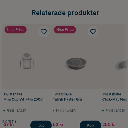
Relaterade produkter
Nice Price
Nice Price
Twistshake
Twistshake
Twistshake
Mini Cup Vit +4m 230ml
Tallrik Pastell Grå
Click-Mat Mini 
FINNS I LAGER
FINNS I LAGER
FINNS I LAGER
5.0/5
(1)
67 kr
62 kr
250 kr
Köp
Köp