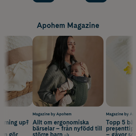
Apohem Magazine
m
Magazine by Apohem
Magazine by A
coming up?
Allt om ergonomiska
Topp 5 bäs
a
bärselar – från nyfödd till
presenttips
som gör
större barn
– gåvor so