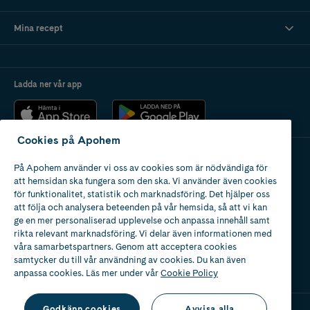
Mina recept
Ladda ner vår app
Cookies på Apohem
På Apohem använder vi oss av cookies som är nödvändiga för
Apotek med tillstånd
att hemsidan ska fungera som den ska. Vi använder även cookies
av Läkemedelsverket
för funktionalitet, statistik och marknadsföring. Det hjälper oss
att följa och analysera beteenden på vår hemsida, så att vi kan
ge en mer personaliserad upplevelse och anpassa innehåll samt
rikta relevant marknadsföring. Vi delar även informationen med
våra samarbetspartners. Genom att acceptera cookies
samtycker du till vår användning av cookies. Du kan även
2024
anpassa cookies. Läs mer under vår
Cookie Policy
Godkänn cookies
Avvisa alla