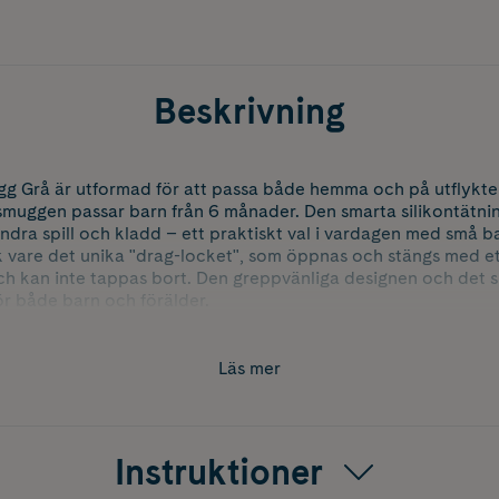
Beskrivning
g Grå är utformad för att passa både hemma och på utflykten
rsmuggen passar barn från 6 månader. Den smarta silikontätni
rhindra spill och kladd – ett praktiskt val i vardagen med små
 vare det unika "drag-locket", som öppnas och stängs med et
 och kan inte tappas bort. Den greppvänliga designen och det
för både barn och förälder.
alsen underlättar rengöring, och muggen tål diskmaskin (övre 
 och rengöra den för hand för bästa rengöringsteknik.
Läs mer
 mjuk silikon. Alla delar är fria från BPA.
Instruktioner