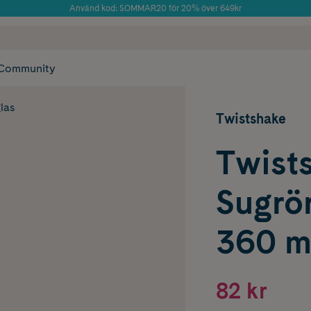
Använd kod: SOMMAR20 för 20% över 649kr
Årets Butik 2025 inom Skönhet
 frakt
✓ Rådgivning från farmaceuter & hudterapeuter
✓ Poäng på alla
Community
las
Twistshake
Twist
Sugrö
360 m
82 kr