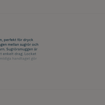
, perfekt för dryck
ngen mellan sugrör och
 barn. Sugrörsmuggen är
t enkelt drag. Locket
 smidiga handtaget gör
facket). Glöm inte att