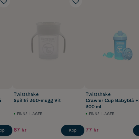
Twistshake
Twistshake
å
Spillfri 360-mugg Vit
Crawler Cup Babyblå 
300 ml
FINNS I LAGER
FINNS I LAGER
87 kr
77 kr
öp
Köp