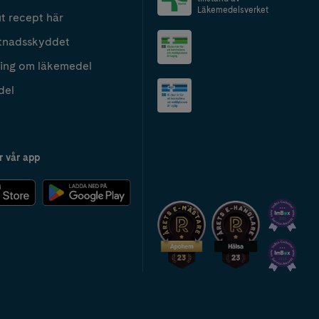
Läkemedelsverket
t recept här
tnadsskyddet
ing om läkemedel
del
r vår app
2024