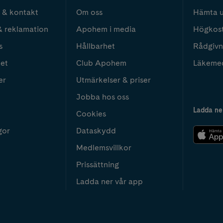
 & kontakt
Om oss
Hämta u
& reklamation
Apohem i media
Högkos
s
Hållbarhet
Rådgivn
het
Club Apohem
Läkeme
er
Utmärkelser & priser
Jobba hos oss
Ladda ne
Cookies
gor
Dataskydd
Medlemsvillkor
Prissättning
Ladda ner vår app