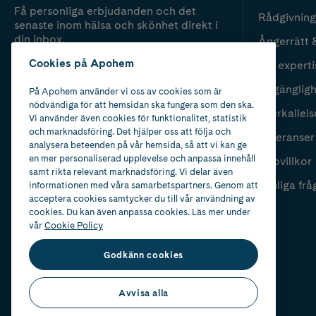
Få personliga erbjudanden och det
Rådgivning
senaste inom hälsa och skönhet direkt i
din inbox.
Ångerrätt 
Cookies på Apohem
Vår experti
Fyll i mailadress
Skicka
Tillgänglig
På Apohem använder vi oss av cookies som är
nödvändiga för att hemsidan ska fungera som den ska.
Återkallels
Vi använder även cookies för funktionalitet, statistik
och marknadsföring. Det hjälper oss att följa och
Leveranser
analysera beteenden på vår hemsida, så att vi kan ge
en mer personaliserad upplevelse och anpassa innehåll
Köpvillkor
samt rikta relevant marknadsföring. Vi delar även
Vanliga frå
informationen med våra samarbetspartners. Genom att
acceptera cookies samtycker du till vår användning av
cookies. Du kan även anpassa cookies. Läs mer under
vår
Cookie Policy
Godkänn cookies
Avvisa alla