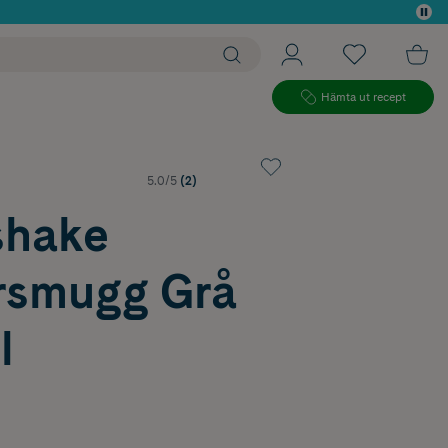
 köp*
Hämta ut recept
5.0/5
(2)
shake
rsmugg Grå
l