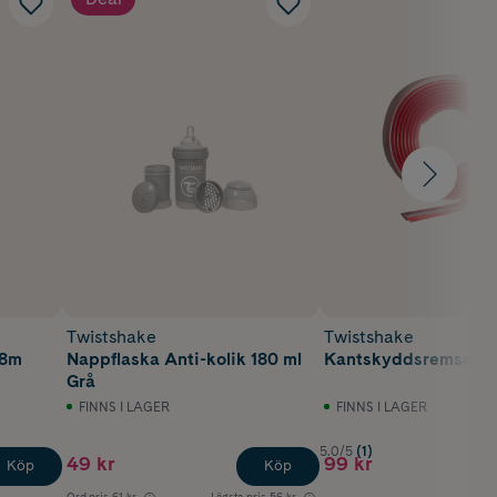
Twistshake
Twistshake
+8m
Nappflaska Anti-kolik 180 ml
Kantskyddsremsa 2 
Grå
FINNS I LAGER
FINNS I LAGER
5.0/5
(1)
49 kr
99 kr
Köp
Köp