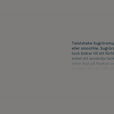
Twistshake Sugrörsmug
eller smoothie. Sugrö
lock bidrar till att fö
enkel att använda tack
sitter fast på flaskan
muggen lätt att hålla 
Den extra breda flaskh
ta av silikontätningen
Sugröret är tillverkat i
Färg: Grå
Storlek: 360 ml