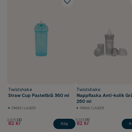
Twistshake
Twistshake
Straw Cup Pastellblå 360 ml
Nappflaska Anti-kolik Gr
260 ml
FINNS I LAGER
FINNS I LAGER
2.0/5
(2)
5.0/5
(1)
82 kr
82 kr
Köp
K