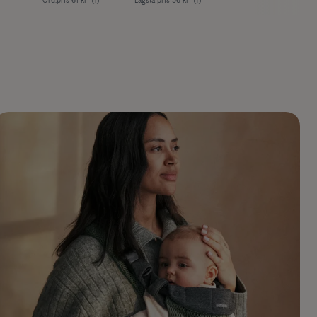
Ord.pris
61 kr
Lägsta pris
56 kr