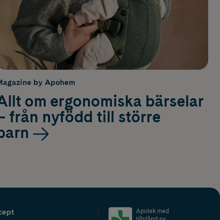
Magazine by Apohem
Allt om ergonomiska bärselar
– från nyfödd till större
barn
cept
Apotek med
tillstånd av