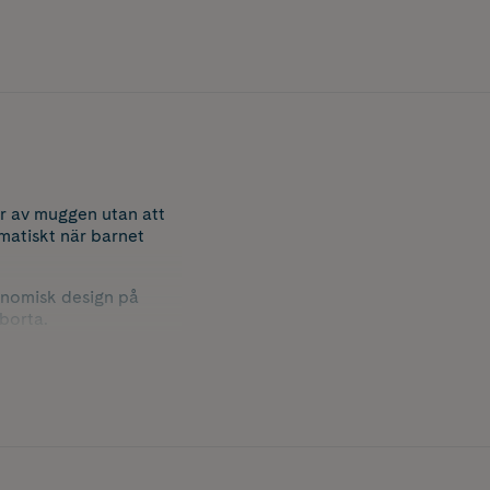
or av muggen utan att
matiskt när barnet
onomisk design på
borta.