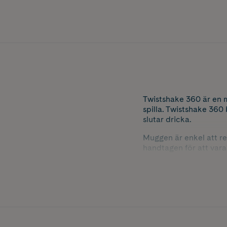
Twistshake 360 är en m
spilla. Twistshake 360
slutar dricka.
Muggen är enkel att r
handtagen för att vara
Rymmer 230 ml.
BPA-fri.
Färg: Pastel Blue