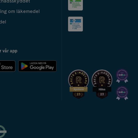
tnadsskyddet
ing om läkemedel
del
r vår app
2024