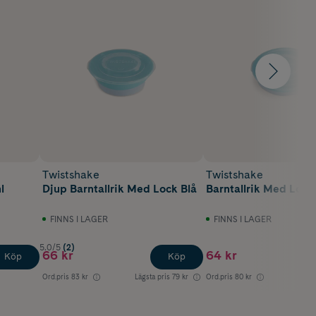
Twistshake
Twistshake
l
Djup Barntallrik Med Lock Blå
Barntallrik Med Lock
FINNS I LAGER
FINNS I LAGER
5.0/5
(2)
66 kr
64 kr
Köp
Köp
Ord.pris
83 kr
Lägsta pris
79 kr
Ord.pris
80 kr
Lägst