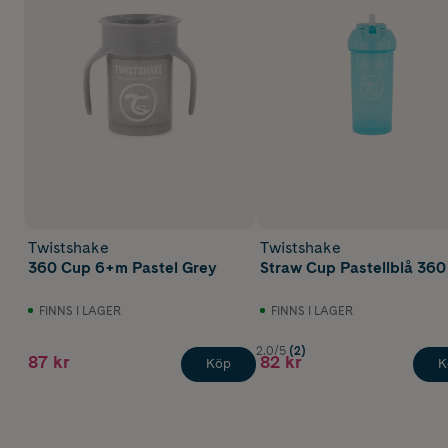
Twistshake
Twistshake
360 Cup 6+m Pastel Grey
Straw Cup Pastellblå 360
FINNS I LAGER
FINNS I LAGER
2.0/5
(2)
87 kr
82 kr
Köp
K