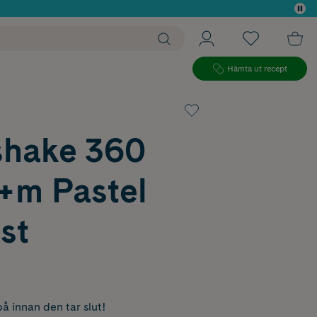
 köp*
Hämta ut recept
shake 360
+m Pastel
 st
å innan den tar slut!