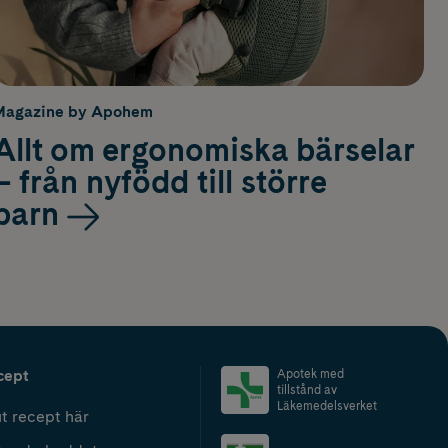
Magazine by Apohem
Allt om ergonomiska bärselar
– från nyfödd till större
barn
cept
Apotek med
tillstånd av
Läkemedelsverket
t recept här