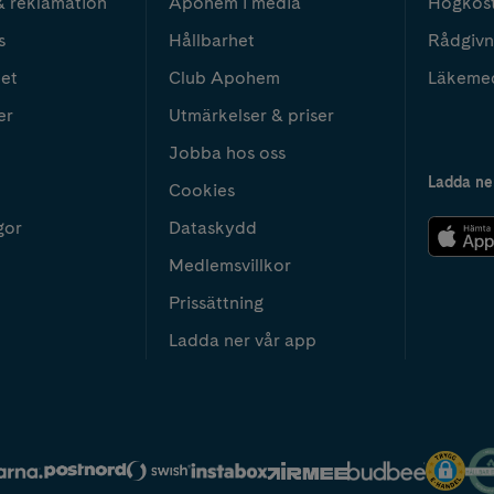
& reklamation
Apohem i media
Högkos
s
Hållbarhet
Rådgivn
het
Club Apohem
Läkeme
er
Utmärkelser & priser
Jobba hos oss
Ladda ne
Cookies
gor
Dataskydd
Medlemsvillkor
Prissättning
Ladda ner vår app