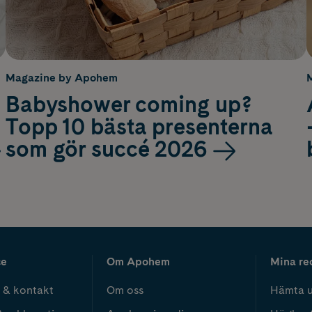
Magazine by Apohem
Babyshower coming up?
Topp 10 bästa presenterna
som gör succé 2026
ce
Om Apohem
Mina re
 & kontakt
Om oss
Hämta u