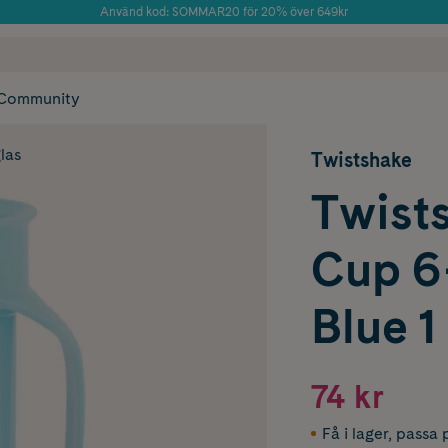
Använd kod: SOMMAR20 för 20% över 649kr
Årets Butik 2025 inom Skönhet
 frakt
✓ Rådgivning från farmaceuter & hudterapeuter
✓ Poäng på alla
Community
las
Twistshake
Twist
Cup 6
Blue 1
74 kr
Få i lager
,
passa p