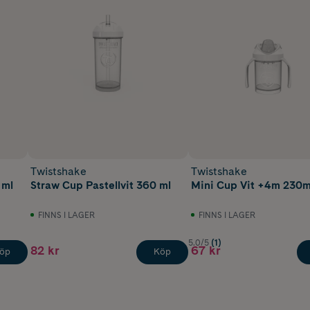
Twistshake
Twistshake
 ml
Straw Cup Pastellvit 360 ml
Mini Cup Vit +4m 230m
FINNS I LAGER
FINNS I LAGER
5.0/5
(1)
82 kr
67 kr
öp
Köp