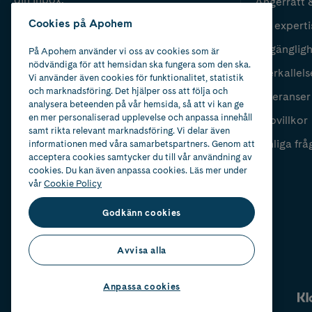
Ångerrätt 
Cookies på Apohem
Vår experti
Fyll i mailadress
Skicka
Tillgänglig
På Apohem använder vi oss av cookies som är
nödvändiga för att hemsidan ska fungera som den ska.
Återkallels
Vi använder även cookies för funktionalitet, statistik
och marknadsföring. Det hjälper oss att följa och
Leveranser
analysera beteenden på vår hemsida, så att vi kan ge
en mer personaliserad upplevelse och anpassa innehåll
Köpvillkor
samt rikta relevant marknadsföring. Vi delar även
Vanliga frå
informationen med våra samarbetspartners. Genom att
acceptera cookies samtycker du till vår användning av
cookies. Du kan även anpassa cookies. Läs mer under
vår
Cookie Policy
Godkänn cookies
Avvisa alla
Anpassa cookies