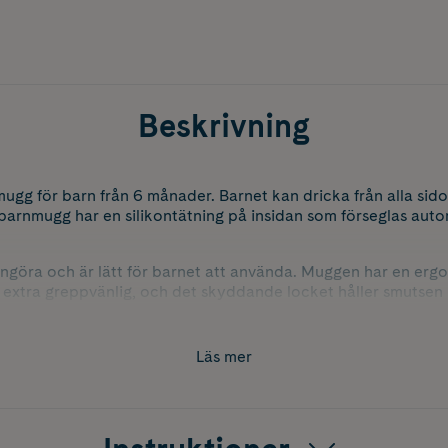
Beskrivning
ugg för barn från 6 månader. Barnet kan dricka från alla sid
 barnmugg har en silikontätning på insidan som förseglas auto
engöra och är lätt för barnet att använda. Muggen har en erg
 extra greppvänlig, och det skyddande locket håller smutsen 
Läs mer