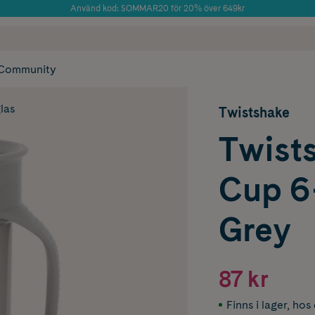
Använd kod: SOMMAR20 för 20% över 649kr
Årets Butik 2025 inom Skönhet
 frakt
✓ Rådgivning från farmaceuter & hudterapeuter
✓ Poäng på alla
Community
las
Twistshake
Twist
Cup 6
Grey
87 kr
Finns i lager
,
hos 