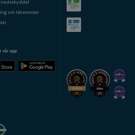
tnadsskyddet
ing om läkemedel
del
r vår app
2024