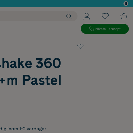
 köp*
Hämta ut recept
shake 360
+m Pastel
dig inom 1-2 vardagar