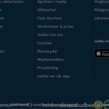
& reklamation
Apohem i media
Högkos
s
Hållbarhet
Rådgivn
het
Club Apohem
Läkeme
er
Utmärkelser & priser
Jobba hos oss
Ladda ne
Cookies
gor
Dataskydd
Medlemsvillkor
Prissättning
Ladda ner vår app