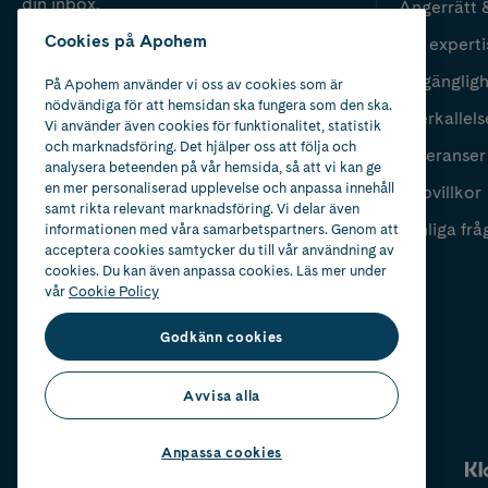
din inbox.
Ångerrätt 
Cookies på Apohem
Vår experti
Fyll i mailadress
Skicka
Tillgänglig
På Apohem använder vi oss av cookies som är
nödvändiga för att hemsidan ska fungera som den ska.
Återkallels
Vi använder även cookies för funktionalitet, statistik
och marknadsföring. Det hjälper oss att följa och
Leveranser
analysera beteenden på vår hemsida, så att vi kan ge
en mer personaliserad upplevelse och anpassa innehåll
Köpvillkor
samt rikta relevant marknadsföring. Vi delar även
Vanliga frå
informationen med våra samarbetspartners. Genom att
acceptera cookies samtycker du till vår användning av
cookies. Du kan även anpassa cookies. Läs mer under
vår
Cookie Policy
Godkänn cookies
Avvisa alla
Anpassa cookies