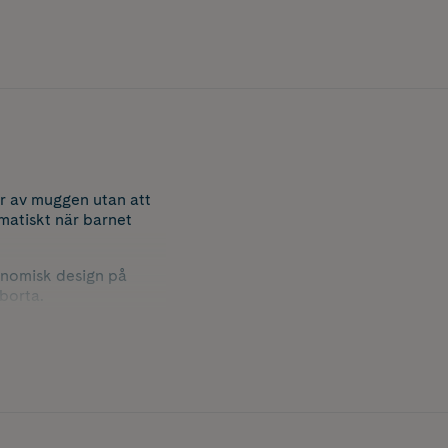
or av muggen utan att
matiskt när barnet
onomisk design på
borta.