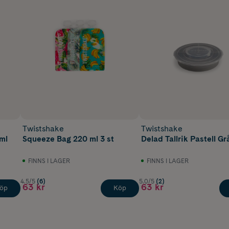
Twistshake
Twistshake
ml
Squeeze Bag 220 ml 3 st
Delad Tallrik Pastell Gr
FINNS I LAGER
FINNS I LAGER
4.5/5
(6)
5.0/5
(2)
63 kr
63 kr
öp
Köp