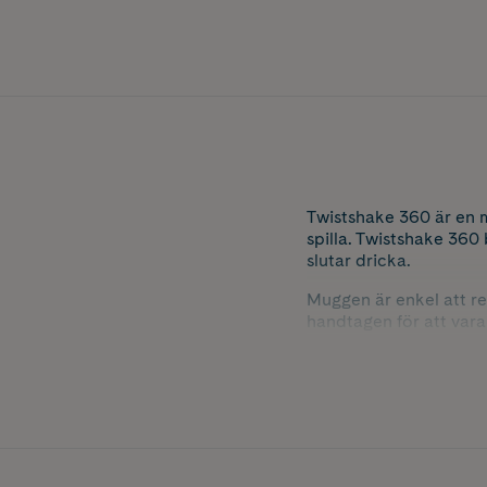
Twistshake 360 är en m
spilla. Twistshake 360
slutar dricka.
Muggen är enkel att r
handtagen för att vara
Rymmer 230 ml.
BPA-fri.
Färg: Pastel Grey