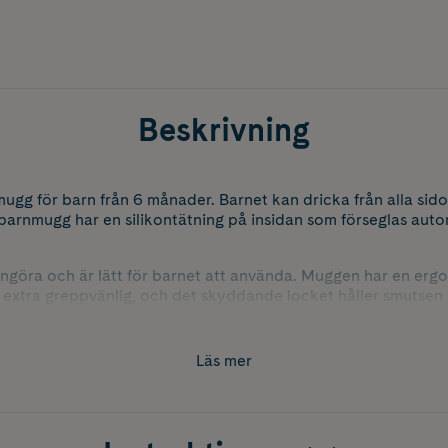
Beskrivning
ugg för barn från 6 månader. Barnet kan dricka från alla sid
 barnmugg har en silikontätning på insidan som förseglas auto
engöra och är lätt för barnet att använda. Muggen har en erg
 extra greppvänlig, och det skyddande locket håller smutsen 
Läs mer