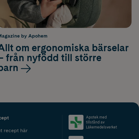
Magazine by Apohem
Allt om ergonomiska bärselar
– från nyfödd till större
barn
cept
Apotek med
tillstånd av
Läkemedelsverket
t recept här