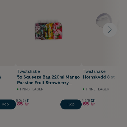
Twistshake
Twistshake
å
5x Squeeze Bag 220ml Mango
Hörnskydd 8 st
Passion Fruit Strawberry
Grape Coconut
FINNS I LAGER
FINNS I LAGER
5.0/5
(1)
4.5/5
(2)
85 kr
65 kr
Köp
Köp