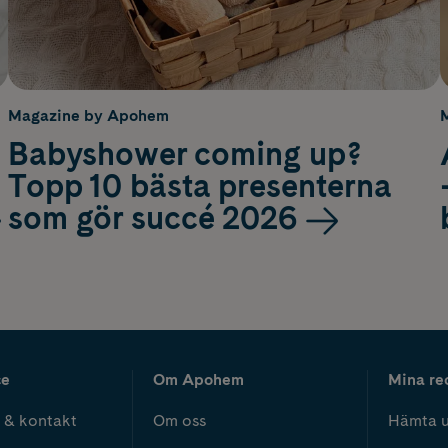
Magazine by Apohem
Babyshower coming up?
Topp 10 bästa presenterna
som gör succé 2026
ce
Om Apohem
Mina re
 & kontakt
Om oss
Hämta u