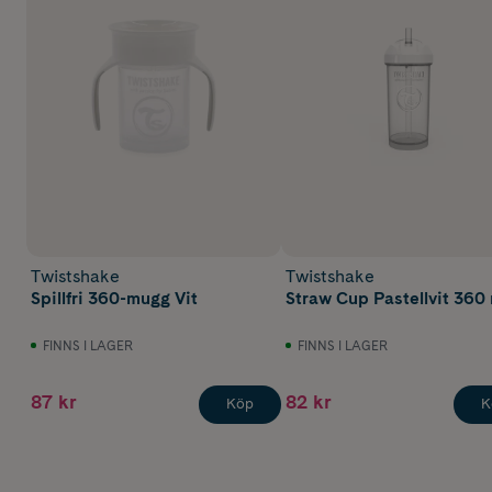
Twistshake
Twistshake
Spillfri 360-mugg Vit
Straw Cup Pastellvit 360 
FINNS I LAGER
FINNS I LAGER
87 kr
82 kr
Köp
K