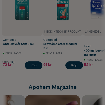
MEDICINTEKNISK PRODUKT
LÄKEMEDEL
Compeed
Compeed
Anti Skavsår Stift 8 ml
Skavsårsplåster Medium
Ipren
5 st
400mg Ibuprof
FINNS I LAGER
FINNS I LAGER
tabletter
FINNS I LAGER
4.8/5
(12)
72 kr
61 kr
52 kr
Köp
Köp
Apohem Magazine