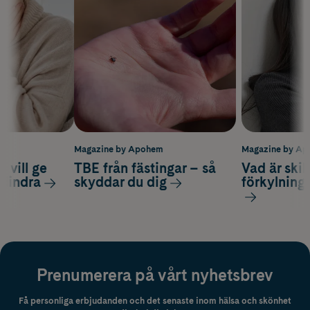
m
Magazine by Apohem
Magazine by A
 vill ge
TBE från fästingar – så
Vad är ski
 lindra
skyddar du dig
förkylning
Prenumerera på vårt nyhetsbrev
Få personliga erbjudanden och det senaste inom hälsa och skönhet