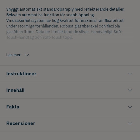
Snyggt automatiskt standardparaply med reflekterande detaljer.
Bekväm automatisk funktion för snabb öppning.
Vindsäkerhetssystem av hög kvalitet för maximal ramflexibilitet
under stormiga förhållanden. Robust glasfiberaxel och flexibla
glasfiberribbor. Detaljer i reflekterande silver. Handvänligt Soft-
Touch-handtag och Soft-Touch topp.
Storlek: Längd 21cm, bredd Ø7cm.
Läs mer
Instruktioner
Innehåll
Fakta
Recensioner