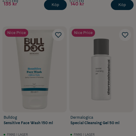
4.5/5
(11)
5.0/5
(1)
135 kr
140 kr
Köp
Köp
Nice Price
Nice Price
Bulldog
Dermalogica
Sensitive Face Wash 150 ml
Special Cleansing Gel 50 ml
FINNS I LAGER
FINNS I LAGER