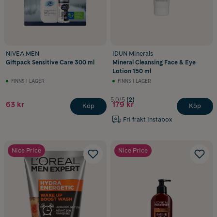
NIVEA MEN
IDUN Minerals
Giftpack Sensitive Care 300 ml
Mineral Cleansing Face & Eye
Lotion 150 ml
FINNS I LAGER
FINNS I LAGER
5.0/5
(2)
63 kr
179 kr
Köp
Köp
Fri frakt Instabox
Nice Price
Nice Price