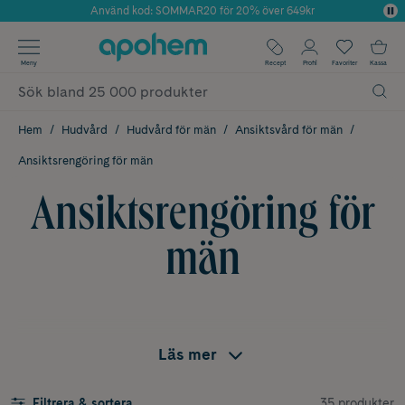
Använd kod: SOMMAR20 för 20% över 649kr
Årets Butik 2025 inom Skönhet
✓ Fri frakt
Meny
Recept
Profil
Favoriter
Kassa
✓ Rådgivning från farmaceuter & hudterapeuter
✓ Poäng på alla köp*
Hem
Hudvård
Hudvård för män
Ansiktsvård för män
Ansiktsrengöring för män
Ansiktsrengöring för
män
Läs mer
35 produkter
Filtrera & sortera