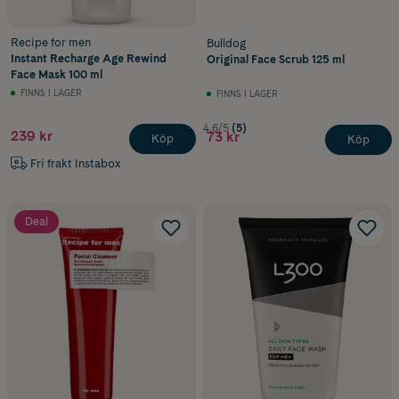
Recipe for men
Bulldog
Instant Recharge Age Rewind
Original Face Scrub 125 ml
Face Mask 100 ml
FINNS I LAGER
FINNS I LAGER
4.6/5
(5)
239 kr
73 kr
Köp
Köp
Fri frakt Instabox
Deal