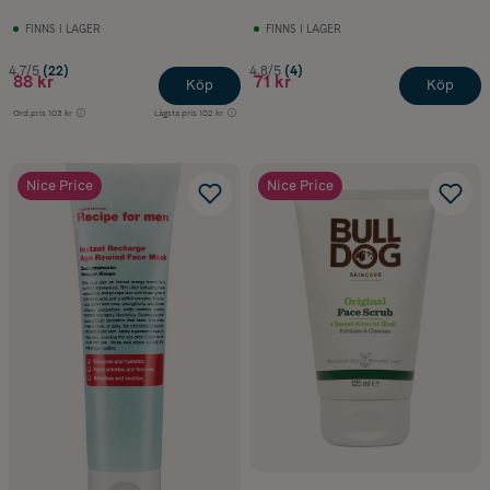
FINNS I LAGER
FINNS I LAGER
4.7/5
(22)
4.8/5
(4)
88 kr
71 kr
Köp
Köp
Ord.pris
103 kr
Lägsta pris
102 kr
Nice Price
Nice Price