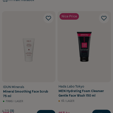
Nice Price
Hada Labo Tokyo
IDUN Minerals
MEN Hydrating Foam Cleanser
Mineral Smoothing Face Scrub
Gentle Face Wash 150 ml
75 ml
FÅ I LAGER
FINNS I LAGER
4.7/5
(3)