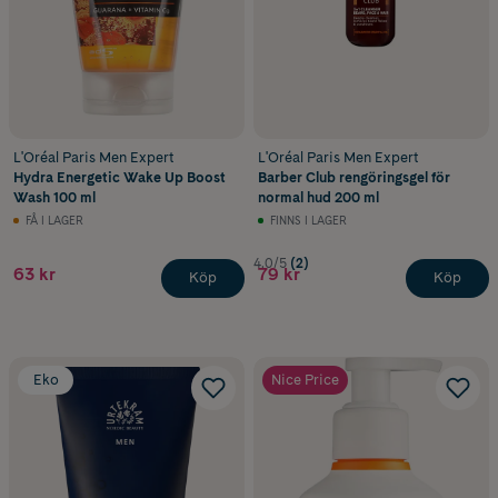
L'Oréal Paris Men Expert
L'Oréal Paris Men Expert
Hydra Energetic Wake Up Boost
Barber Club rengöringsgel för
Wash 100 ml
normal hud 200 ml
FÅ I LAGER
FINNS I LAGER
4.0/5
(2)
63 kr
79 kr
Köp
Köp
Eko
Nice Price