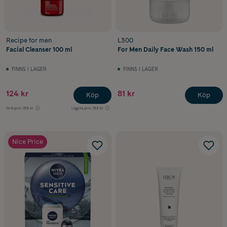
Recipe for men
L300
Facial Cleanser 100 ml
For Men Daily Face Wash 150 ml
FINNS I LAGER
FINNS I LAGER
124 kr
81 kr
Köp
Köp
Ord.pris
155 kr
Lägsta pris
153 kr
Nice Price