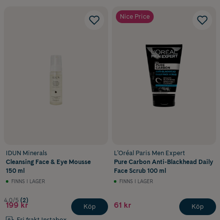
Nice Price
IDUN Minerals
L'Oréal Paris Men Expert
Cleansing Face & Eye Mousse
Pure Carbon Anti-Blackhead Daily
150 ml
Face Scrub 100 ml
FINNS I LAGER
FINNS I LAGER
4.0/5
(2)
199 kr
61 kr
Köp
Köp
Fri frakt Instabox