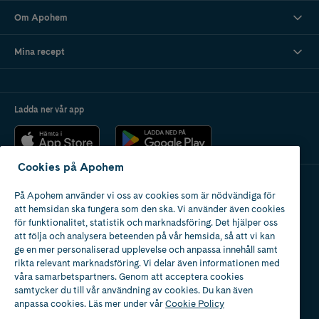
Om Apohem
Mina recept
Ladda ner vår app
Cookies på Apohem
På Apohem använder vi oss av cookies som är nödvändiga för
Apotek med tillstånd
att hemsidan ska fungera som den ska. Vi använder även cookies
av Läkemedelsverket
för funktionalitet, statistik och marknadsföring. Det hjälper oss
att följa och analysera beteenden på vår hemsida, så att vi kan
ge en mer personaliserad upplevelse och anpassa innehåll samt
rikta relevant marknadsföring. Vi delar även informationen med
våra samarbetspartners. Genom att acceptera cookies
samtycker du till vår användning av cookies. Du kan även
2024
anpassa cookies. Läs mer under vår
Cookie Policy