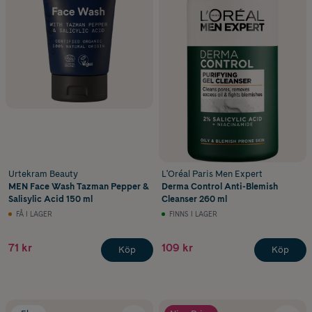
Urtekram Beauty
L'Oréal Paris Men Expert
MEN Face Wash Tazman Pepper &
Derma Control Anti-Blemish
Salisylic Acid 150 ml
Cleanser 260 ml
FÅ I LAGER
FINNS I LAGER
71 kr
109 kr
Köp
Köp