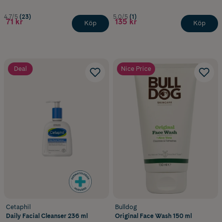
4.7/5
(23)
5.0/5
(1)
71 kr
135 kr
Köp
Köp
Deal
Nice Price
Cetaphil
Bulldog
Daily Facial Cleanser 236 ml
Original Face Wash 150 ml