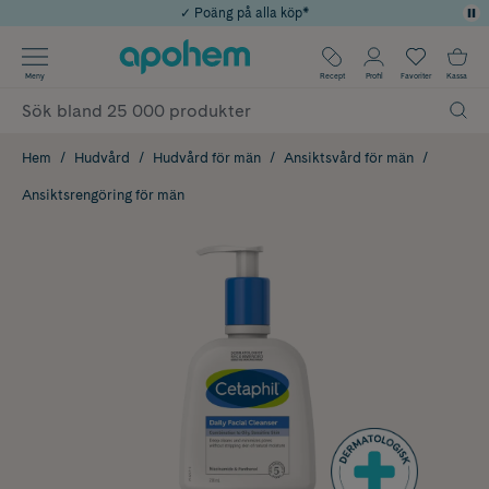
✓ Poäng på alla köp*
✓ Rådgivning från farmaceuter & hudterapeuter
Använd kod: SOMMAR20 för 20% över 649kr
Årets Butik 2025 inom Skönhet
✓ Fri frakt
Meny
Recept
Profil
Favoriter
Kassa
Hem
Hudvård
Hudvård för män
Ansiktsvård för män
Ansiktsrengöring för män