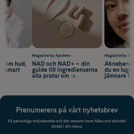
m
Magazine by Apohem
Magazine by A
d om hud,
NAD och NAD+ – din
Aknebenäge
ch smart
guide till ingredienserna
du en lugn
alla pratar om
jämnare h
Prenumerera på vårt nyhetsbrev
Få personliga erbjudanden och det senaste inom hälsa och skönhet
direkt i din inbox.