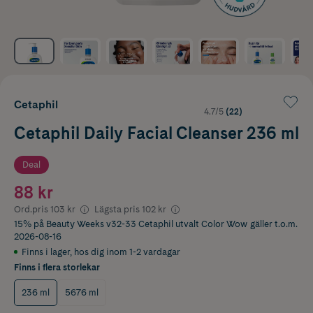
Cetaphil
4.7/5
(22)
Cetaphil Daily Facial Cleanser 236 ml
Deal
88 kr
Ord.pris
103 kr
Lägsta pris
102 kr
15% på Beauty Weeks v32-33 Cetaphil utvalt Color Wow
gäller t.o.m.
2026-08-16
Finns i lager
,
hos dig inom 1-2 vardagar
Finns i flera storlekar
236 ml
5676 ml