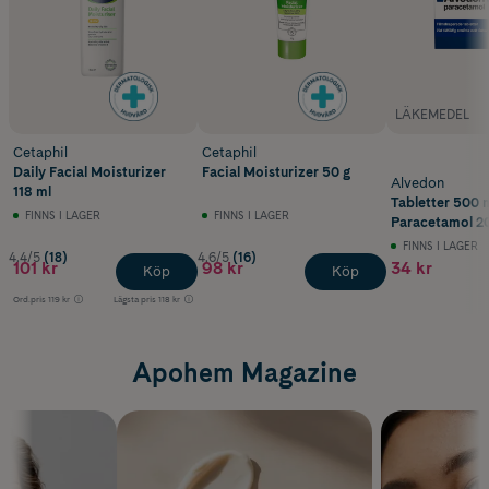
LÄKEMEDEL
Cetaphil
Cetaphil
Daily Facial Moisturizer
Facial Moisturizer 50 g
Alvedon
118 ml
Tabletter 500 
FINNS I LAGER
FINNS I LAGER
Paracetamol 20
FINNS I LAGER
4.4/5
(18)
4.6/5
(16)
101 kr
98 kr
34 kr
Köp
Köp
Ord.pris
119 kr
Lägsta pris
118 kr
Apohem Magazine