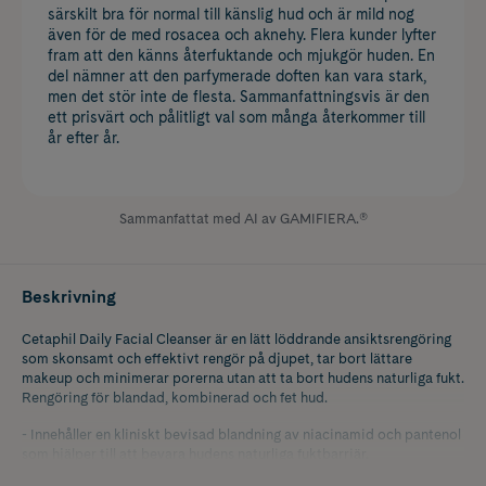
särskilt bra för normal till känslig hud och är mild nog
även för de med rosacea och aknehy. Flera kunder lyfter
fram att den känns återfuktande och mjukgör huden. En
del nämner att den parfymerade doften kan vara stark,
men det stör inte de flesta. Sammanfattningsvis är den
ett prisvärt och pålitligt val som många återkommer till
år efter år.
Sammanfattat med AI av GAMIFIERA.®
Beskrivning
Cetaphil Daily Facial Cleanser är en lätt löddrande ansiktsrengöring
som skonsamt och effektivt rengör på djupet, tar bort lättare
makeup och minimerar porerna utan att ta bort hudens naturliga fukt.
Rengöring för blandad, kombinerad och fet hud.
- Innehåller en kliniskt bevisad blandning av niacinamid och pantenol
som hjälper till att bevara hudens naturliga fuktbarriär.