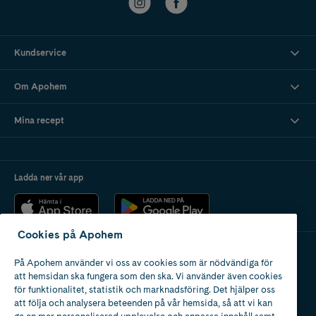
Kundservice
Om Apohem
Mina recept
Ladda ner vår app
Cookies på Apohem
På Apohem använder vi oss av cookies som är nödvändiga för
Apotek med tillstånd
att hemsidan ska fungera som den ska. Vi använder även cookies
av Läkemedelsverket
för funktionalitet, statistik och marknadsföring. Det hjälper oss
att följa och analysera beteenden på vår hemsida, så att vi kan
ge en mer personaliserad upplevelse och anpassa innehåll samt