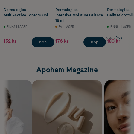
Dermalogica
Dermalogica
Dermalogica
Multi-Active Toner 50 ml
Intensive Moisture Balance
Daily Microfoli
15 ml
FINNS I LAGER
FÅ I LAGER
FINNS I LAGER
4.9/5
(12)
132 kr
176 kr
180 kr
Köp
Köp
Apohem Magazine