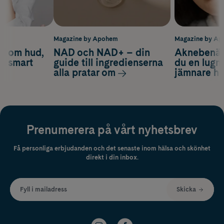
m
Magazine by Apohem
Magazine by A
d om hud,
NAD och NAD+ – din
Aknebenäge
ch smart
guide till ingredienserna
du en lugn
alla pratar om
jämnare h
Prenumerera på vårt nyhetsbrev
Få personliga erbjudanden och det senaste inom hälsa och skönhet
direkt i din inbox.
Fyll i mailadress
Skicka