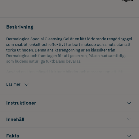
Beskrivning
Dermalogica Special Cleansing Gel är en lätt löddrande rengöringsgel
som snabbt, enkelt och effektivt tar bort makeup och smuts utan att
torka ut huden. Denna ansiktsrengörning är en klassiker från
Dermalogica och framtagen för att ge en ren, fräsch hud samtidigt
som hudens naturliga fuktbalans bevaras.
Använd en liten mängd i fuktade händer och massera upp ett lätt
lödder. Applicera över ansikte och hals med cirkulära rörelser och
skölj sedan av med ljummet vatten. Den koncentrerade formulan gör
Läs mer
denna ansiktsrengörning mycket dryg, vilket innebär att även den
mindre storleken räcker länge. Passar både morgon och kväll som
rengöring för ansikte.
Instruktioner
Egenskaper:
Innehåll
• Rengör effektivt utan att torka ut huden
• Tar bort makeup, smuts och överflödigt talg
Fakta