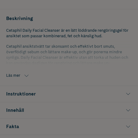
Beskrivning
Cetaphil Daily Facial Cleanser är en lätt löddrande rengöringsgel för
ansiktet som passar kombinerad, fet och känslig hud.
Cetaphil ansiktstvätt tar skonsamt och effektivt bort smuts,
överflödigt sebum och lättare make-up, och gör porerna mindre
synliga. Daily Facial Cleanser är effektiv utan att torka ut huden och
kan användas dagligen för rengöring och lättare make up-
borttagning.
Läs mer
Cetaphil Daily Facial Cleanser innehåller fuktbevarande glycerin,
niacinamid som hjälper till att stärka hudbarriären och pantenol som
minskar fuktförlust och gör huden mjuk och smidig.
Instruktioner
Cetaphil skyddar mot fem tecken på känslig hud: torrhet, irritation,
strävhet, stramhet och försvagad hudbarriär. Kliniskt bevisad att
Innehåll
rengöra på djupet, minimera porerna samt balansera pH-värdet och
bevara hudens naturliga fuktbarriär.
Fakta
Ansiktsrengöring för kombinerad hud och fet hud.