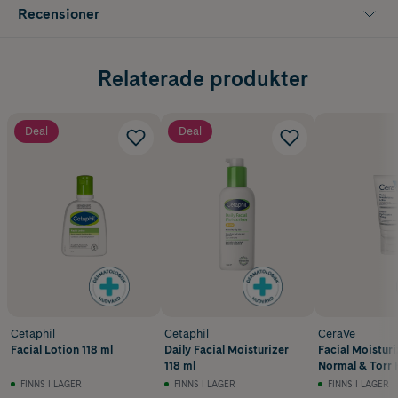
Tar bort smuts och lättare make-up
Recensioner
Torkar inte ut huden
Praktisk pumpflaska
Relaterade produkter
Deal
Deal
Cetaphil
Cetaphil
CeraVe
Facial Lotion 118 ml
Daily Facial Moisturizer
Facial Moisturi
118 ml
Normal & Torr 
FINNS I LAGER
FINNS I LAGER
FINNS I LAGER