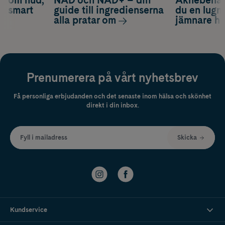
d om hud,
NAD och NAD+ – din
Aknebenäge
ch smart
guide till ingredienserna
du en lugn
alla pratar om
jämnare h
Prenumerera på vårt nyhetsbrev
Få personliga erbjudanden och det senaste inom hälsa och skönhet
direkt i din inbox.
Fyll i mailadress
Skicka
Kundservice