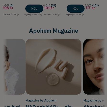
4.6/5
(5)
4.4/5
(18)
4.6/5
(101)
108 kr
101 kr
117 kr
Köp
Köp
Ord.pris
135 kr
Lägsta pris
134 kr
Ord.pris
119 kr
Lägsta pris
118 kr
Apohem Magazine
m
Magazine by Apohem
Magazine by A