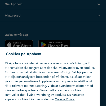
Om Apohem
Mina recept
Ladda ner vår app
Cookies på Apohem
På Apohem använder vi oss av cookies som är nödvändiga för
Apotek med tillstånd
att hemsidan ska fungera som den ska. Vi använder även cookies
av Läkemedelsverket
för funktionalitet, statistik och marknadsföring. Det hjälper oss
att följa och analysera beteenden på vår hemsida, så att vi kan
ge en mer personaliserad upplevelse och anpassa innehåll samt
rikta relevant marknadsföring. Vi delar även informationen med
våra samarbetspartners. Genom att acceptera cookies
samtycker du till vår användning av cookies. Du kan även
2024
anpassa cookies. Läs mer under vår
Cookie Policy