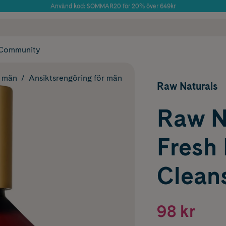
Använd kod: SOMMAR20 för 20% över 649kr
Årets Butik 2025 inom Skönhet
 frakt
✓ Rådgivning från farmaceuter & hudterapeuter
✓ Poäng på alla
Community
r män
Ansiktsrengöring för män
Raw Naturals
Raw Na
Fresh 
Clean
98 kr