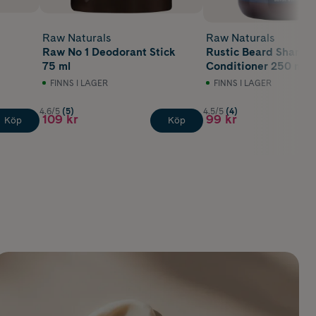
Raw Naturals
Raw Naturals
Raw No 1 Deodorant Stick
Rustic Beard Shamp
75 ml
Conditioner 250 ml
FINNS I LAGER
FINNS I LAGER
4.6/5
(5)
4.5/5
(4)
109 kr
99 kr
Köp
Köp