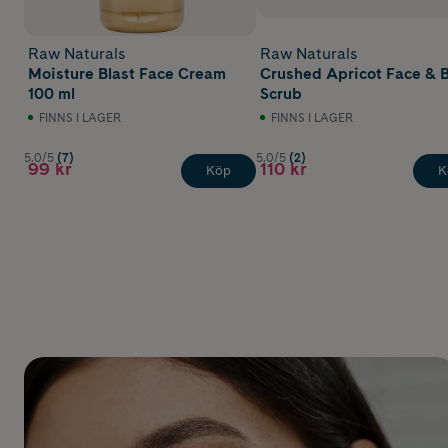
Raw Naturals
Raw Naturals
Moisture Blast Face Cream
Crushed Apricot Face & 
100 ml
Scrub
FINNS I LAGER
FINNS I LAGER
5.0/5
(7)
5.0/5
(2)
99 kr
110 kr
Köp
K