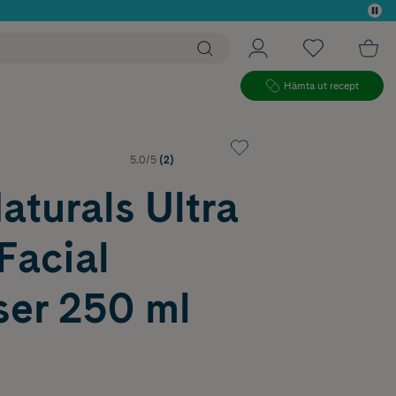
 köp*
Hämta ut recept
5.0/5
(2)
turals Ultra
Facial
ser 250 ml