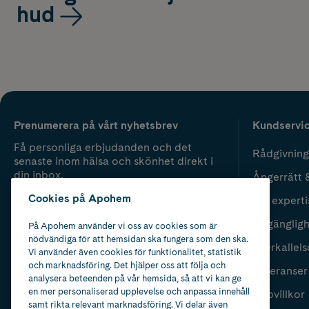
hud
Prenumerera på vårt nyhetsbrev
Kundservi
Få personliga erbjudanden och det
Rådgivning
senaste inom hälsa och skönhet direkt i
din inbox.
Ångerrätt 
Cookies på Apohem
Vår experti
Fyll i mailadress
Skicka
Tillgänglig
På Apohem använder vi oss av cookies som är
nödvändiga för att hemsidan ska fungera som den ska.
Återkallels
Vi använder även cookies för funktionalitet, statistik
och marknadsföring. Det hjälper oss att följa och
Leveranser
analysera beteenden på vår hemsida, så att vi kan ge
en mer personaliserad upplevelse och anpassa innehåll
Köpvillkor
samt rikta relevant marknadsföring. Vi delar även