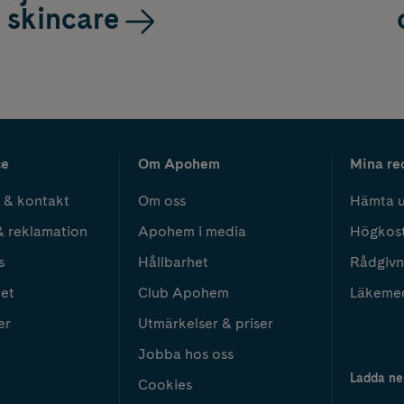
skincare
ce
Om Apohem
Mina re
 & kontakt
Om oss
Hämta u
& reklamation
Apohem i media
Högkos
s
Hållbarhet
Rådgivn
het
Club Apohem
Läkeme
er
Utmärkelser & priser
Jobba hos oss
Ladda ne
Cookies