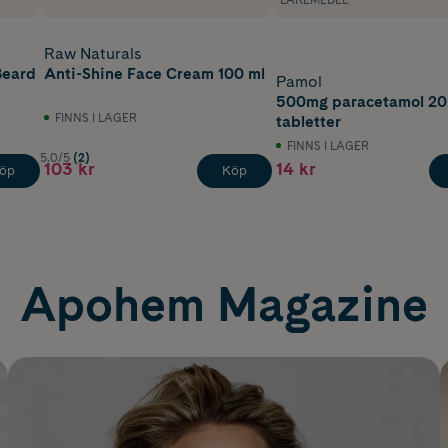
Raw Naturals
Beard
Anti-Shine Face Cream 100 ml
Pamol
500mg paracetamol 20
FINNS I LAGER
tabletter
FINNS I LAGER
5.0/5
(2)
103 kr
14 kr
öp
Köp
Apohem Magazine