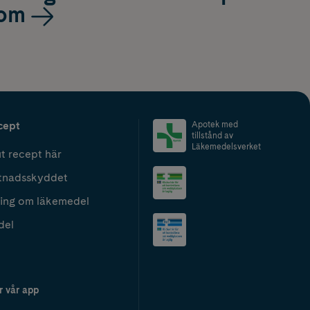
om
cept
Apotek med
tillstånd av
Läkemedelsverket
t recept här
tnadsskyddet
ing om läkemedel
del
r vår app