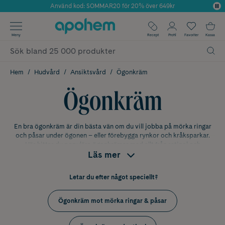
Använd kod: SOMMAR20 för 20% över 649kr
Årets Butik 2025 inom Skönhet
✓ Fri frakt
Meny
Recept
Profil
Favoriter
Kassa
✓ Rådgivning från farmaceuter & hudterapeuter
✓ Poäng på alla köp*
Hem
Hudvård
Ansiktsvård
Ögonkräm
Ögonkräm
En bra ögonkräm är din bästa vän om du vill jobba på mörka ringar
och påsar under ögonen – eller förebygga rynkor och kråksparkar.
Här hittar du populära ögonkrämer med allt från retinol och
Läs mer
hyaluronsyra till koffein som piggar upp trötta ögon.
Vilken ögonkräm ska jag välja?
Letar du efter något speciellt?
Den bästa ögonkrämen är den som passar dina behov och din
hudtyp. För att hitta den ögonkräm som är bäst för dig gäller det att
Ögonkräm mot mörka ringar & påsar
utgå ifrån din ålder och vilka resultat du vill uppnå med din
ögonkräm.