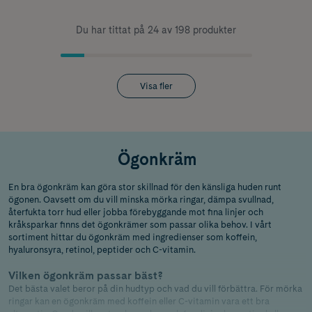
Du har tittat på 24 av 198 produkter
Visa fler
Ögonkräm
En bra ögonkräm kan göra stor skillnad för den känsliga huden runt
ögonen. Oavsett om du vill minska mörka ringar, dämpa svullnad,
återfukta torr hud eller jobba förebyggande mot fina linjer och
kråksparkar finns det ögonkrämer som passar olika behov. I vårt
sortiment hittar du ögonkräm med ingredienser som koffein,
hyaluronsyra, retinol, peptider och C-vitamin.
Vilken ögonkräm passar bäst?
Det bästa valet beror på din hudtyp och vad du vill förbättra. För mörka
ringar kan en ögonkräm med koffein eller C-vitamin vara ett bra