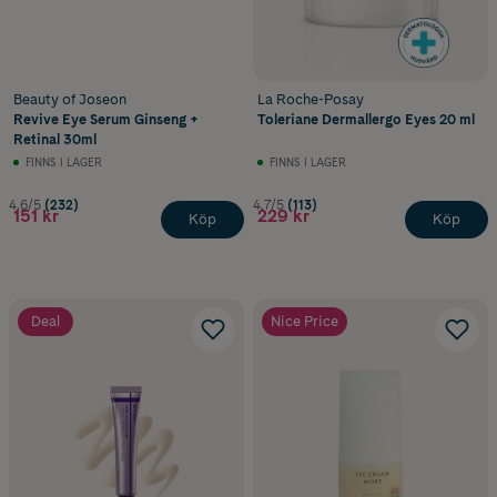
Vilken ögonkräm är bäst?
Vilken kräm är bäst för påsar under ögonen?
Beauty of Joseon
La Roche-Posay
Revive Eye Serum Ginseng +
Toleriane Dermallergo Eyes 20 ml
Vad är bäst mot rynkor under ögonen?
Retinal 30ml
FINNS I LAGER
FINNS I LAGER
Är det nödvändigt med ögonkräm?
4.6/5
(232)
4.7/5
(113)
151 kr
229 kr
Köp
Köp
Deal
Nice Price