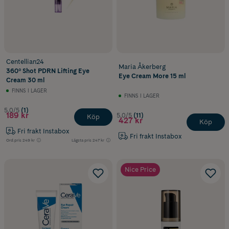
Centellian24
Maria Åkerberg
360º Shot PDRN Lifting Eye
Eye Cream More 15 ml
Cream 30 ml
FINNS I LAGER
FINNS I LAGER
5.0/5
(1)
189 kr
5.0/5
(11)
Köp
427 kr
Köp
Fri frakt Instabox
Fri frakt Instabox
Ord.pris
249 kr
Lägsta pris
247 kr
Nice Price