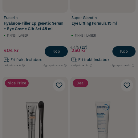
Eucerin
Super Glandin
Hyaluron-Filler Epigenetic Serum
Eye Lifting Formula 15 ml
+ Eye Creme Gift Set 45 ml
FINNS I LAGER
FINNS I LAGER
4.4/5
(27)
404 kr
230 kr
Köp
Köp
Fri frakt Instabox
Fri frakt Instabox
Ord.pris
538 kr
Lägsta pris
533 kr
Ord.pris
287 kr
Lägsta pris
284 kr
Nice Price
Deal