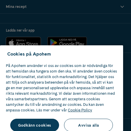
Ögonkräm med retinol
är ett bra val om du vill motverka rynkor under
Mina recept
ögonen.
Retinol
är en
aktiv ingrediens
som kan få celler i mogen hud att
bete sig unga.
Här är de ögonkrämer som är bäst i test.
Ladda ner vår app
Cookies på Apohem
På Apohem använder vi oss av cookies som är nödvändiga för
Apotek med tillstånd
att hemsidan ska fungera som den ska. Vi använder även cookies
av Läkemedelsverket
för funktionalitet, statistik och marknadsföring. Det hjälper oss
att följa och analysera beteenden på vår hemsida, så att vi kan
ge en mer personaliserad upplevelse och anpassa innehåll samt
rikta relevant marknadsföring. Vi delar även informationen med
våra samarbetspartners. Genom att acceptera cookies
samtycker du till vår användning av cookies. Du kan även
2024
anpassa cookies. Läs mer under vår
Cookie Policy
Godkänn cookies
Avvisa alla