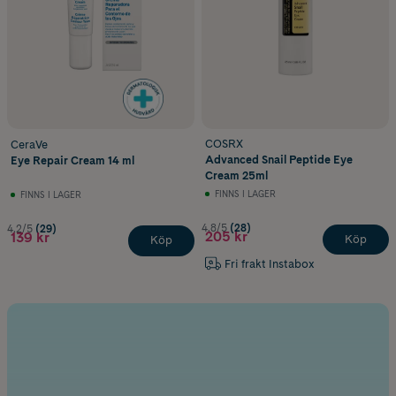
COSRX
CeraVe
Advanced Snail Peptide Eye
Eye Repair Cream 14 ml
Cream 25ml
FINNS I LAGER
FINNS I LAGER
4.8/5
(28)
4.2/5
(29)
205 kr
139 kr
Köp
Köp
Fri frakt Instabox