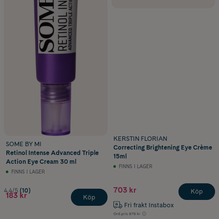
KERSTIN FLORIAN
SOME BY MI
Correcting Brightening Eye Crème
Retinol Intense Advanced Triple
15ml
Action Eye Cream 30 ml
FINNS I LAGER
FINNS I LAGER
703 kr
4.4/5
(10)
Köp
183 kr
Köp
Fri frakt Instabox
Ord.pris
879 kr