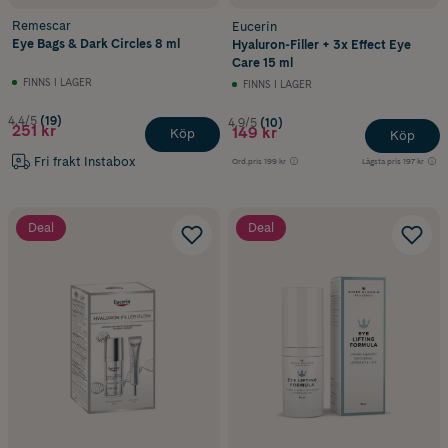
Remescar
Eucerin
Eye Bags & Dark Circles 8 ml
Hyaluron-Filler + 3x Effect Eye
Care 15 ml
FINNS I LAGER
FINNS I LAGER
4.4/5
(19)
4.9/5
(10)
251 kr
149 kr
Köp
Köp
Fri frakt Instabox
Ord.pris
199 kr
Lägsta pris
197 kr
Deal
Deal