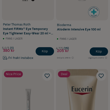
Peter Thomas Roth
Bioderma
Instant FIRMx® Eye Temporary
Atoderm Intensive Eye 100 ml
Eye Tightener Easy-Wear 20 ml +
Brush
FINNS I LAGER
FINNS I LAGER
5.0/5
(1)
4.7/5
(15)
380 kr
205 kr
Köp
Köp
Fri frakt Instabox
Ord.pris
256 kr
Lägsta pris
246 kr
Nice Price
Deal