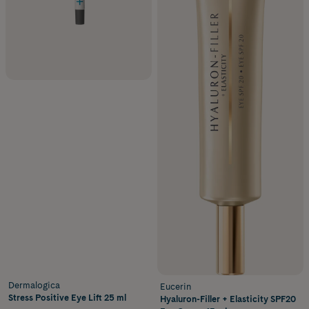
Dermalogica
Eucerin
Stress Positive Eye Lift 25 ml
Hyaluron-Filler + Elasticity SPF20