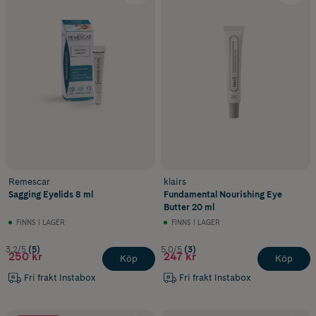
Remescar
klairs
Sagging Eyelids 8 ml
Fundamental Nourishing Eye
Butter 20 ml
FINNS I LAGER
FINNS I LAGER
3.2/5
(5)
5.0/5
(3)
250 kr
247 kr
Köp
Köp
Fri frakt Instabox
Fri frakt Instabox