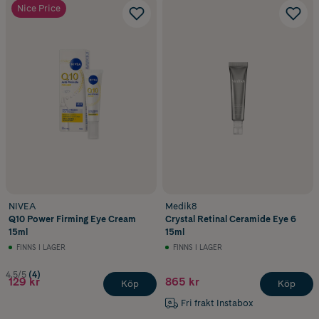
Nice Price
NIVEA
Medik8
Q10 Power Firming Eye Cream
Crystal Retinal Ceramide Eye 6
15ml
15ml
FINNS I LAGER
FINNS I LAGER
4.5/5
(4)
129 kr
865 kr
Köp
Köp
Fri frakt Instabox