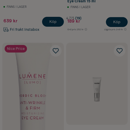
Eye Cream 15 ml
FINNS I LAGER
FINNS I LAGER
4.7/5
(19)
639 kr
189 kr
Köp
Köp
Fri frakt Instabox
Ord.pris
252 kr
Lägsta pris
249 kr
Nice Price