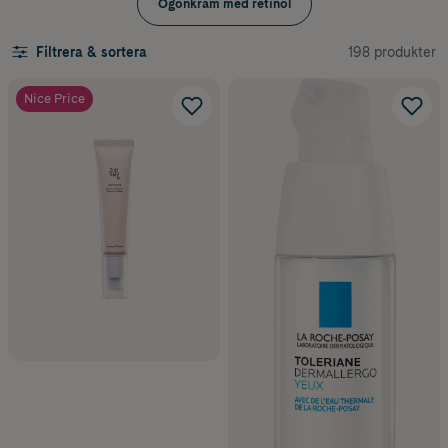
Ögonkräm med retinol
För mörka ringar:
välj en ögonkräm med
C-vitamin
eller koffein
För rynkor och kråksparkar:
spana efter
retinol
eller peptider
198 produkter
Filtrera & sortera
För torr hud:
satsa på
hyaluronsyra
eller
ceramider
Nice Price
För svullnad:
koffein kan vara ett bra alternativ
TIps!
Här hittar du ögonkrämer som är
populära och högt betygsatta
av våra kunder.
Bra ögonkrämer från välkända
varumärken
Här finns såklart en massa olika ögonkrämer för olika behov, från
kända varumärken som
CeraVe
,
La Roche-Posay
,
ACO
,
Filorga
och
Dermalogica
. Även produkter för
torra ögon
eller
röda ögo
n
. Dina
ögon förtjänar att hamna i blickfånget!
Vanliga frågor om ögonkräm