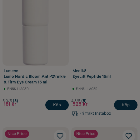
Lumene
Medik8
Lumo Nordic Bloom Anti-Wrinkle
EyeLift Peptide 15ml
& Firm Eye Cream 15 ml
FINNS I LAGER
FINNS I LAGER
5.0/5
(5)
4.8/5
(5)
181 kr
525 kr
Köp
Köp
Fri frakt Instabox
Nice Price
Nice Price