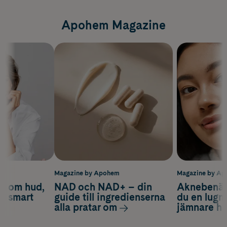
Apohem Magazine
m
Magazine by Apohem
Magazine by A
d om hud,
NAD och NAD+ – din
Aknebenäge
ch smart
guide till ingredienserna
du en lugn
alla pratar om
jämnare h