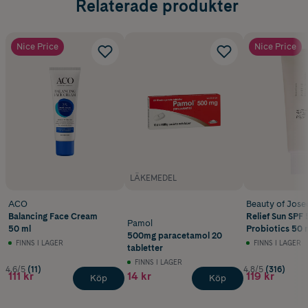
Relaterade produkter
Nice Price
Nice Price
LÄKEMEDEL
ACO
Beauty of Jose
Balancing Face Cream
Relief Sun SPF 
Pamol
50 ml
Probiotics 50 
500mg paracetamol 20
FINNS I LAGER
FINNS I LAGER
tabletter
FINNS I LAGER
4.6/5
(11)
4.8/5
(316)
111 kr
14 kr
119 kr
Köp
Köp