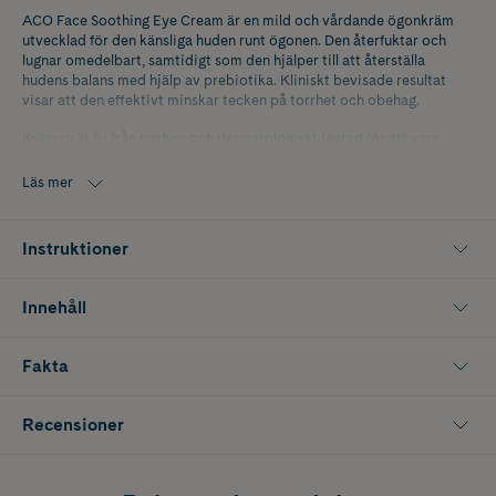
ACO Face Soothing Eye Cream är en mild och vårdande ögonkräm
utvecklad för den känsliga huden runt ögonen. Den återfuktar och
lugnar omedelbart, samtidigt som den hjälper till att återställa
hudens balans med hjälp av prebiotika. Kliniskt bevisade resultat
visar att den effektivt minskar tecken på torrhet och obehag.
Krämen är fri från parfym och dermatologiskt testad för att vara
mild, även för den mest känsliga huden runt ögonen. Med hudneutralt
pH säkerställs att hudens skyddande barriär bevaras, vilket gör den
Läs mer
lämplig för daglig användning.
ACO Face Soothing Eye Cream är en del av ACO Protect serien som
Instruktioner
stärker och skyddar hudbarriären.
Innehåll
Fakta
Recensioner