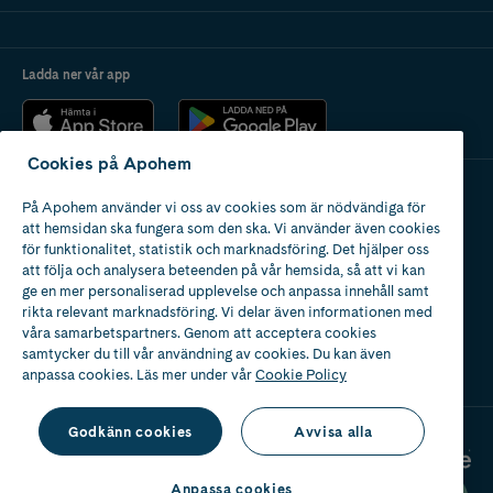
Ladda ner vår app
Cookies på Apohem
På Apohem använder vi oss av cookies som är nödvändiga för
Apotek med tillstånd
att hemsidan ska fungera som den ska. Vi använder även cookies
av Läkemedelsverket
för funktionalitet, statistik och marknadsföring. Det hjälper oss
att följa och analysera beteenden på vår hemsida, så att vi kan
ge en mer personaliserad upplevelse och anpassa innehåll samt
rikta relevant marknadsföring. Vi delar även informationen med
våra samarbetspartners. Genom att acceptera cookies
samtycker du till vår användning av cookies. Du kan även
2024
anpassa cookies. Läs mer under vår
Cookie Policy
Godkänn cookies
Avvisa alla
Anpassa cookies