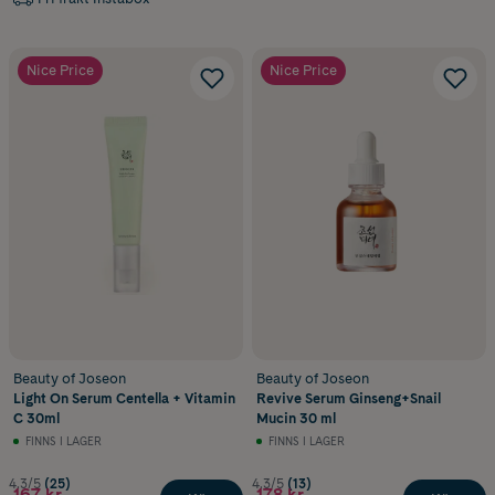
Nice Price
Nice Price
Beauty of Joseon
Beauty of Joseon
Light On Serum Centella + Vitamin
Revive Serum Ginseng+Snail
C 30ml
Mucin 30 ml
FINNS I LAGER
FINNS I LAGER
4.3/5
(25)
4.3/5
(13)
167 kr
178 kr