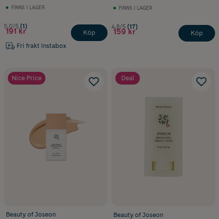
FINNS I LAGER
FINNS I LAGER
5.0/5
(1)
4.8/5
(17)
191 kr
159 kr
Köp
Köp
Fri frakt Instabox
Nice Price
Deal
Beauty of Joseon
Beauty of Joseon