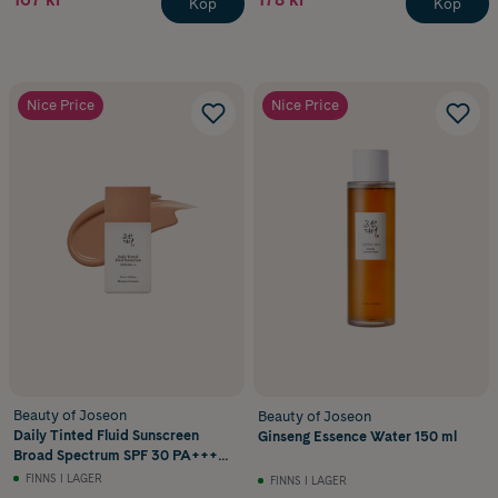
Köp
Köp
Nice Price
Nice Price
Beauty of Joseon
Beauty of Joseon
Daily Tinted Fluid Sunscreen
Ginseng Essence Water 150 ml
Broad Spectrum SPF 30 PA+++
#MP200 50 ml
FINNS I LAGER
FINNS I LAGER