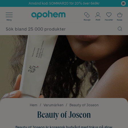
Använd kod: SOMMAR20 för 20% över 649kr
Årets Butik 2025 inom Skönhet
✓ Fri frakt
Meny
Recept
Profil
Favoriter
Kassa
✓ Rådgivning från farmaceuter & hudterapeuter
✓ Poäng på alla köp*
Hem
Varumärken
Beauty of Joseon
Beauty of Joseon
Beauty of Joseon är koreansk hudvård med fokus på glow,