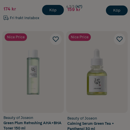
4.3/5
(47)
174 kr
159 kr
Köp
Köp
Fri frakt Instabox
Nice Price
Nice Price
Beauty of Joseon
Beauty of Joseon
Green Plum Refreshing AHA+BHA
Calming Serum Green Tea +
Toner 150 ml
Panthenol 30 ml