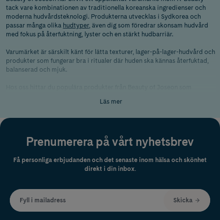
tack vare kombinationen av traditionella koreanska ingredienser och
moderna hudvårdsteknologi. Produkterna utvecklas i Sydkorea och
passar många olika
hudtyper
, även dig som föredrar skonsam hudvård
med fokus på återfuktning, lyster och en stärkt hudbarriär.
Varumärket är särskilt känt för lätta texturer, lager-på-lager-hudvård och
produkter som fungerar bra i ritualer där huden ska kännas återfuktad,
balanserad och mjuk.
Hos oss hittar du populära produkter från Beauty of Joseon som
ansiktsrengöring
,
rengöringsolja,
serum
,
ansiktskräm
,
ansiktspeeling
,
Läs mer
ögonkräm
och
solskydd
med SPF.
Beauty of Joseon
grundades med inspiration från Joseon-dynastin, där
hudvård och naturlig skönhet stod i fokus. Filosofin bakom Beauty of
Prenumerera på vårt nyhetsbrev
Joseon bygger på enkel och skonsam hudvård med ingredienser som
ginseng, risvatten, Centella Asiatica, grönt plommonextrakt och
probiotika – ingredienser som hjälper till att stärka hudbarriären och ge
Få personliga erbjudanden och det senaste inom hälsa och skönhet
huden lyster.
direkt i din inbox.
Så väljer du rätt produkter från Beauty
of Joseon
Fyll i mailadress
Skicka