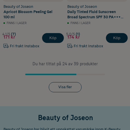
Beauty of Joseon
Beauty of Joseon
Apricot Blossom Peeling Gel
Daily Tinted Fluid Sunscreen
100 ml
Broad Spectrum SPF 30 PA+++
#MY210 50 ml
FINNS I LAGER
FINNS I LAGER
4.1/5
(7)
5.0/5
(1)
171 kr
174 kr
Köp
Köp
Fri frakt Instabox
Fri frakt Instabox
Du har tittat på 24 av 39 produkter
Visa fler
Beauty of Joseon
Beauty of Joseon har blivit ett uppskattat varumärke inom K-Beauty