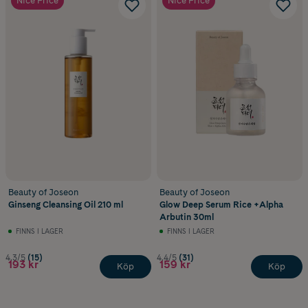
Nice Price
Nice Price
Beauty of Joseon
Beauty of Joseon
Ginseng Cleansing Oil 210 ml
Glow Deep Serum Rice +Alpha
Arbutin 30ml
FINNS I LAGER
FINNS I LAGER
4.3/5
(15)
4.4/5
(31)
193 kr
159 kr
Köp
Köp