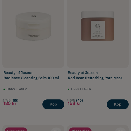
Beauty of Joseon
Beauty of Joseon
Radiance Cleansing Balm 100 ml
Red Bean Refreshing Pore Mask
FINNS I LAGER
FINNS I LAGER
4.7/5
(65)
4.6/5
(45)
185 kr
159 kr
Köp
Köp