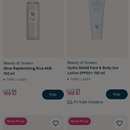
Beauty of Joseon
Beauty of Joseon
Hydra Shield Face & Body Sun
Glow Replenishing Rice Milk
Lotion SPF50+ 150 ml
150 ml
FINNS I LAGER
FINNS I LAGER
5.0/5
(1)
4.8/5
(4)
198 kr
199 kr
Köp
Köp
Fri frakt Instabox
Nice Price
Nice Price