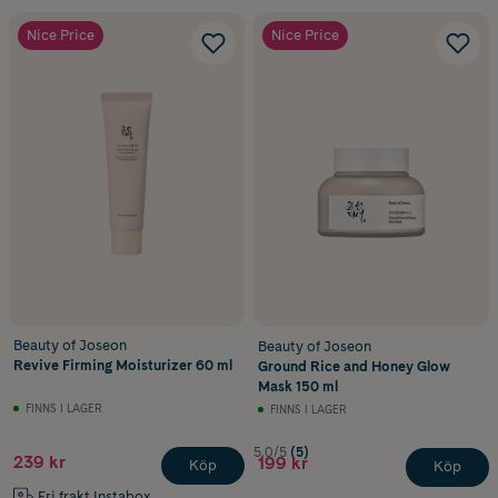
Nice Price
Nice Price
Beauty of Joseon
Beauty of Joseon
Revive Firming Moisturizer 60 ml
Ground Rice and Honey Glow
Mask 150 ml
FINNS I LAGER
FINNS I LAGER
5.0/5
(5)
239 kr
199 kr
Köp
Köp
Fri frakt Instabox