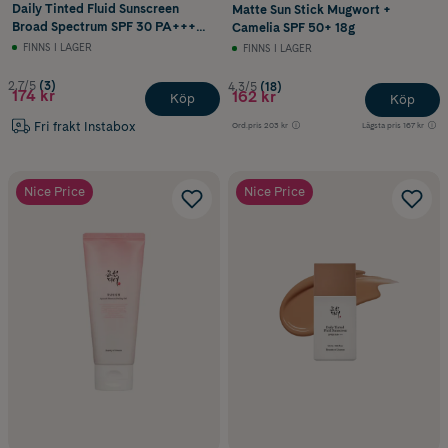
Daily Tinted Fluid Sunscreen
Matte Sun Stick Mugwort +
Broad Spectrum SPF 30 PA+++
Camelia SPF 50+ 18g
#LN110 50 ml
FINNS I LAGER
FINNS I LAGER
2.7/5
(3)
4.3/5
(18)
174 kr
162 kr
Köp
Köp
Fri frakt Instabox
Ord.pris
203 kr
Lägsta pris
167 kr
Nice Price
Nice Price