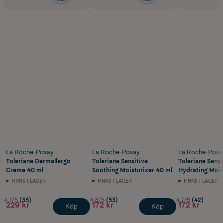
La Roche-Posay
La Roche-Posay
La Roche-Posa
Toleriane Dermallergo
Toleriane Sensitive
Toleriane Sensi
Creme 40 ml
Soothing Moisturizer 40 ml
Hydrating Mois
40 ml
FINNS I LAGER
FINNS I LAGER
FINNS I LAGER
4.7/5
(35)
4.8/5
(53)
4.7/5
(42)
229 kr
172 kr
172 kr
Köp
Köp