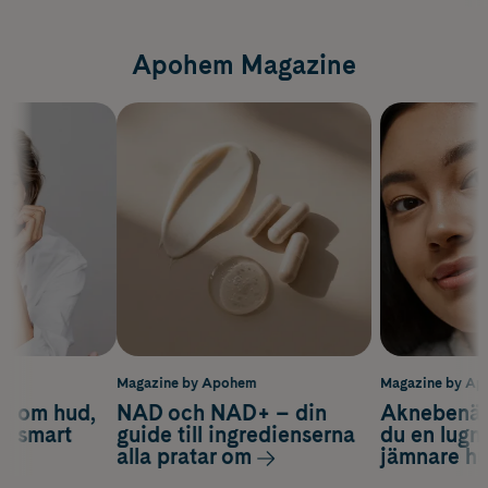
Apohem Magazine
m
Magazine by Apohem
Magazine by A
d om hud,
NAD och NAD+ – din
Aknebenäge
ch smart
guide till ingredienserna
du en lugn
alla pratar om
jämnare h