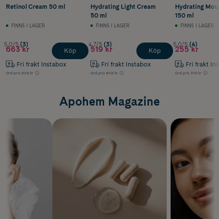
Retinol Cream 50 ml
Hydrating Light Cream
Hydrating Mous
50 ml
150 ml
FINNS I LAGER
FINNS I LAGER
FINNS I LAGER
5.0/5
(3)
4.7/5
(3)
5.0/5
(4)
663 kr
519 kr
255 kr
Köp
Köp
Fri frakt Instabox
Fri frakt Instabox
Fri frakt In
Ord.pris
829 kr
Ord.pris
649 kr
Ord.pris
319 kr
Apohem Magazine