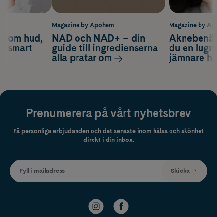
m
Magazine by Apohem
Magazine by A
d om hud,
NAD och NAD+ – din
Aknebenäge
ch smart
guide till ingredienserna
du en lugn
alla pratar om
jämnare h
Prenumerera på vårt nyhetsbrev
Få personliga erbjudanden och det senaste inom hälsa och skönhet
direkt i din inbox.
Fyll i mailadress
Skicka