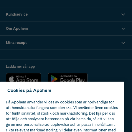
Kundservice
Om Apohem
Mina recept
Ladda ner vår app
Cookies på Apohem
På Apohem använder vi oss av cookies som är nödvändiga för
Apotek med tillstånd
att hemsidan ska fungera som den ska. Vi använder även cookies
av Läkemedelsverket
för funktionalitet, statistik och marknadsföring. Det hjälper oss
att följa och analysera beteenden på vår hemsida, så att vi kan
ge en mer personaliserad upplevelse och anpassa innehåll samt
rikta relevant marknadsföring. Vi delar även informationen med