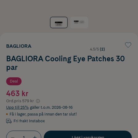
BAGLIORA
4.5/5
(2)
BAGLIORA Cooling Eye Patches 30
par
Deal
463 kr
Ord.pris
579 kr
Upp till 25%
gäller t.o.m. 2026-08-16
Få i lager
,
passa på innan den tar slut!
Fri frakt Instabox
Lägg i varukorgen