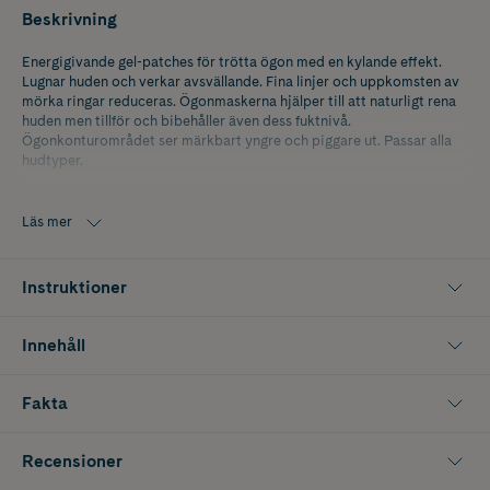
Beskrivning
Energigivande gel-patches för trötta ögon med en kylande effekt.
Lugnar huden och verkar avsvällande. Fina linjer och uppkomsten av
mörka ringar reduceras. Ögonmaskerna hjälper till att naturligt rena
huden men tillför och bibehåller även dess fuktnivå.
Ögonkonturområdet ser märkbart yngre och piggare ut. Passar alla
hudtyper.
Gurkextrakt bidrar till en naturlig avgiftning av huden, samtidigt som
den får näring och fukt.
Läs mer
Allantoin, kamomill och aloe vera lugnar, reparerar och återfuktar
huden.
Instruktioner
Koffein och arnica stimulerar mikrocirkulationen verkar dränerande
för att minimera mörka ringar.
Innehåll
Tips! För en ökad effekt på mörka ringar och puffighet förvara eye
patches i kylen
Fakta
Recensioner