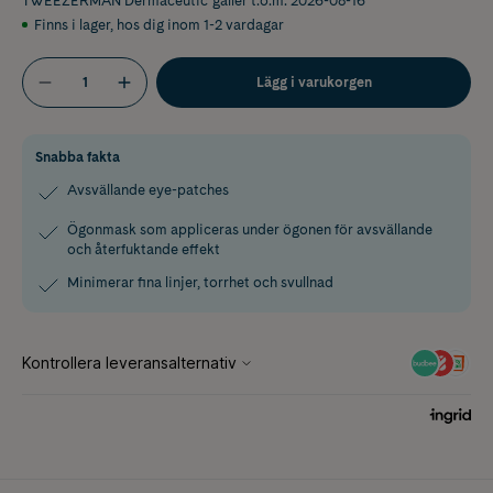
TWEEZERMAN Dermaceutic
gäller t.o.m. 2026-08-16
Finns i lager
,
hos dig inom 1-2 vardagar
Lägg i varukorgen
Snabba fakta
Avsvällande eye-patches
Ögonmask som appliceras under ögonen för avsvällande
och återfuktande effekt
Minimerar fina linjer, torrhet och svullnad