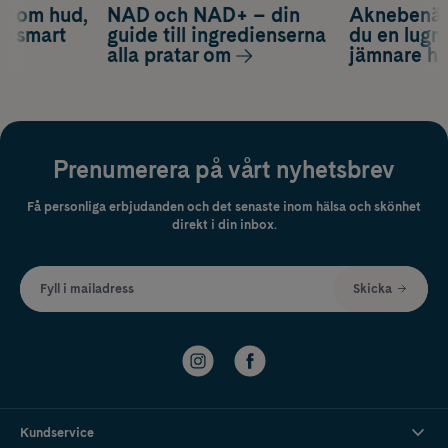
d om hud,
NAD och NAD+ – din
Aknebenäge
ch smart
guide till ingredienserna
du en lugn
alla pratar om
jämnare h
Prenumerera på vårt nyhetsbrev
Få personliga erbjudanden och det senaste inom hälsa och skönhet
direkt i din inbox.
Fyll i mailadress
Skicka
Kundservice