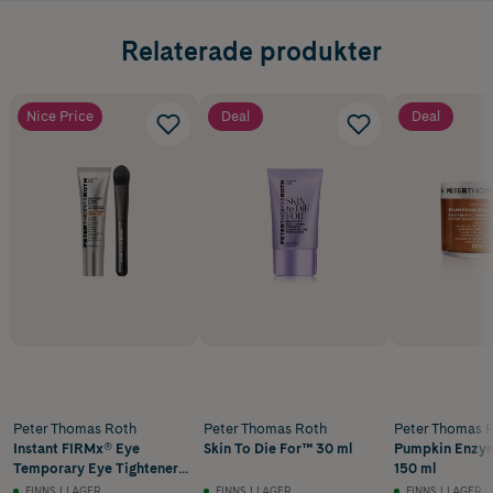
Relaterade produkter
Nice Price
Deal
Deal
Peter Thomas Roth
Peter Thomas Roth
Peter Thomas 
Instant FIRMx® Eye
Skin To Die For™ 30 ml
Pumpkin Enzy
Temporary Eye Tightener
150 ml
Easy-Wear 20 ml + Brush
FINNS I LAGER
FINNS I LAGER
FINNS I LAGER