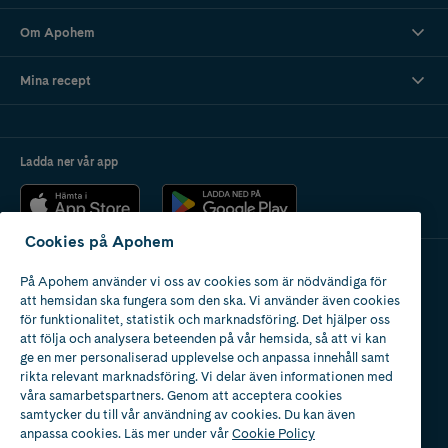
Om Apohem
Mina recept
Ladda ner vår app
Cookies på Apohem
På Apohem använder vi oss av cookies som är nödvändiga för
Apotek med tillstånd
att hemsidan ska fungera som den ska. Vi använder även cookies
av Läkemedelsverket
för funktionalitet, statistik och marknadsföring. Det hjälper oss
att följa och analysera beteenden på vår hemsida, så att vi kan
ge en mer personaliserad upplevelse och anpassa innehåll samt
rikta relevant marknadsföring. Vi delar även informationen med
våra samarbetspartners. Genom att acceptera cookies
samtycker du till vår användning av cookies. Du kan även
2024
anpassa cookies. Läs mer under vår
Cookie Policy