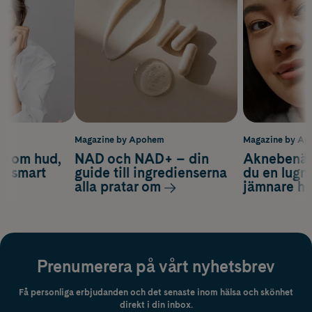
m
Magazine by Apohem
Magazine by A
d om hud,
NAD och NAD+ – din
Aknebenäge
ch smart
guide till ingredienserna
du en lugn
alla pratar om
jämnare h
Prenumerera på vårt nyhetsbrev
Få personliga erbjudanden och det senaste inom hälsa och skönhet
direkt i din inbox.