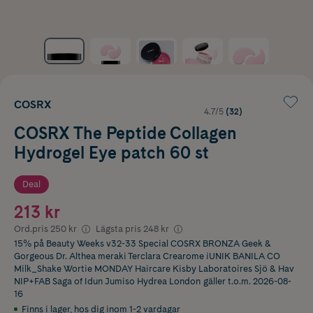
COSRX
4.7/5
(32)
COSRX The Peptide Collagen
Hydrogel Eye patch 60 st
Deal
213 kr
Ord.pris
250 kr
Lägsta pris
248 kr
15% på Beauty Weeks v32-33 Special COSRX BRONZA Geek &
Gorgeous Dr. Althea meraki Terclara Crearome iUNIK BANILA CO
Milk_Shake Wortie MONDAY Haircare Kisby Laboratoires Sjö & Hav
NIP+FAB Saga of Idun Jumiso Hydrea London
gäller t.o.m. 2026-08-
16
Finns i lager
,
hos dig inom 1-2 vardagar