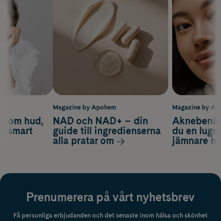
m
Magazine by Apohem
Magazine by A
d om hud,
NAD och NAD+ – din
Aknebenäge
ch smart
guide till ingredienserna
du en lugn
alla pratar om
jämnare h
Prenumerera på vårt nyhetsbrev
Få personliga erbjudanden och det senaste inom hälsa och skönhet