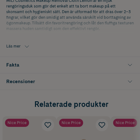
MILI Cosmetics Makeup Removal Cloth Lemon är en mjuk
rengöringsduk som gör det enkelt att ta bort makeup på ett
skonsamt och hygieniskt sätt. Den är utformad för att dras över 2–3
fingrar, vilket gör den smidig att använda särskilt vid borttagning av
ögonmakeup. Tillsätt din favoritrengöring och låt den fluffiga texturen
massera huden samtidigt som den effektivt rengör.
Duken stimulerar blodcirkulationen i huden och gör
rengöringsrutinen både behaglig och effektiv. Perfekt för daglig
Läs mer
användning och enkel att tvätta ren efteråt.
Fakta
Recensioner
Relaterade produkter
Nice Price
Nice Price
Nice Price