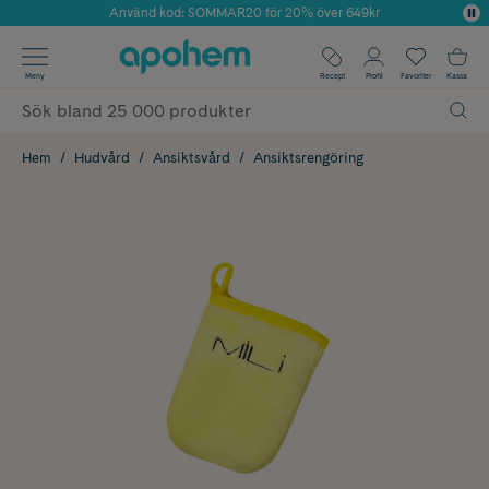
Använd kod: SOMMAR20 för 20% över 649kr
Årets Butik 2025 inom Skönhet
✓ Fri frakt
Meny
Recept
Profil
Favoriter
Kassa
✓ Rådgivning från farmaceuter & hudterapeuter
✓ Poäng på alla köp*
Hem
Hudvård
Ansiktsvård
Ansiktsrengöring