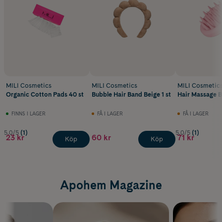
MILI Cosmetics
MILI Cosmetics
MILI Cosmetic
Organic Cotton Pads 40 st
Bubble Hair Band Beige 1 st
Hair Massage B
FINNS I LAGER
FÅ I LAGER
FÅ I LAGER
5.0/5
(1)
5.0/5
(1)
23 kr
60 kr
71 kr
Köp
Köp
Apohem Magazine