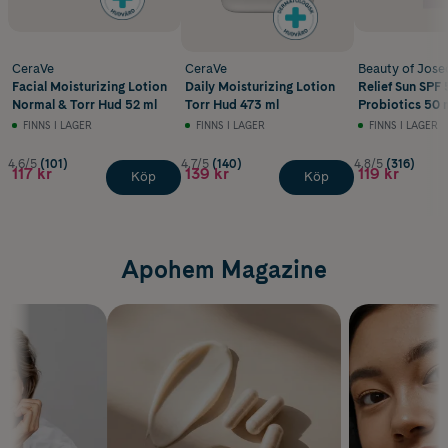
CeraVe
CeraVe
Beauty of Jose
Facial Moisturizing Lotion
Daily Moisturizing Lotion
Relief Sun SPF 
Normal & Torr Hud 52 ml
Torr Hud 473 ml
Probiotics 50 
FINNS I LAGER
FINNS I LAGER
FINNS I LAGER
4.6/5
(101)
4.7/5
(140)
4.8/5
(316)
117 kr
139 kr
119 kr
Köp
Köp
Apohem Magazine