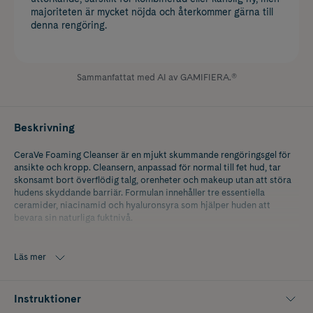
majoriteten är mycket nöjda och återkommer gärna till
denna rengöring.
Sammanfattat med AI av GAMIFIERA.®
Beskrivning
CeraVe Foaming Cleanser är en mjukt skummande rengöringsgel för
ansikte och kropp. Cleansern, anpassad för normal till fet hud, tar
skonsamt bort överflödig talg, orenheter och makeup utan att störa
hudens skyddande barriär. Formulan innehåller tre essentiella
ceramider, niacinamid och hyaluronsyra som hjälper huden att
bevara sin naturliga fuktnivå.
Denna parfymfria och hypoallergena rengöring kan även användas för
feta hudpartier på exempelvis rygg/skuldra. Massera in på fuktad hud
Läs mer
och skölj av. Undvik ögonområdet. I händelse av kontakt skölj av
noga med vatten.
Instruktioner