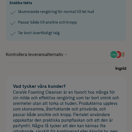
Snabba fakta
Skummande rengöring för normal till fet hud
Passar både till ansikte och kropp
Tar bort överflödigt talg
Vad tycker våra kunder?
CeraVe Foaming Cleanser är en favorit hos många för
sin milda och effektiva rengöring som tar bort smink och
orenheter utan att torka ut huden. Produkterna upplevs
som skonsamma, återfuktande och prisvärda, och
passar både ansikte och kropp. Flertalet användare
uppskattar den praktiska pumpflaskan och att den är
parfymfri. Några få tycker att den kan kännas lite
uttorkande, särskilt för kombinerad eller känslig hy, men