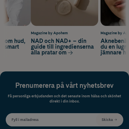
m
Magazine by Apohem
Magazine by A
d om hud,
NAD och NAD+ – din
Aknebenäge
ch smart
guide till ingredienserna
du en lugn
alla pratar om
jämnare h
Prenumerera på vårt nyhetsbrev
Få personliga erbjudanden och det senaste inom hälsa och skönhet
direkt i din inbox.
Fyll i mailadress
Skicka