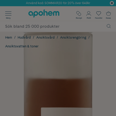
Använd kod: SOMMAR20 för 20% över 649kr
Årets Butik 2025 inom Skönhet
✓ Fri frakt
Meny
Recept
Profil
Favoriter
Kassa
✓ Rådgivning från farmaceuter & hudterapeuter
✓ Poäng på alla köp*
Hem
Hudvård
Ansiktsvård
Ansiktsrengöring
Ansiktsvatten & toner