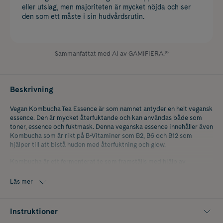
eller utslag, men majoriteten är mycket nöjda och ser
den som ett måste i sin hudvårdsrutin.
Sammanfattat med AI av GAMIFIERA.®
Beskrivning
Vegan Kombucha Tea Essence är som namnet antyder en helt vegansk
essence. Den är mycket återfuktande och kan användas både som
toner, essence och fuktmask. Denna veganska essence innehåller även
Kombucha som är rikt på B-Vitaminer som B2, B6 och B12 som
hjälper till att bistå huden med återfuktning och glow.
Kombucha är ett fermenterat te som framställs med hjälp av
'Kombuchasvamp' som egentligen är en mjölksyra-bakteriekultur.
Kombucha har återfuktande egenskaper och förbättrar hudens
Läs mer
elasticitet, hudton och dess struktur. Dessutom jobbar den
återfuktande och minimerande på fina linjer.
Instruktioner
K-Beauty är koreansk hudvård med naturliga och innovativa