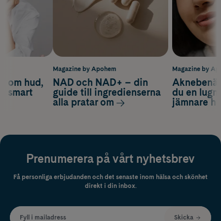
m
Magazine by Apohem
Magazine by A
d om hud,
NAD och NAD+ – din
Aknebenäge
ch smart
guide till ingredienserna
du en lugn
alla pratar om
jämnare h
Prenumerera på vårt nyhetsbrev
Få personliga erbjudanden och det senaste inom hälsa och skönhet
direkt i din inbox.
Fyll i mailadress
Skicka