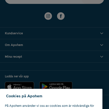
Kundservice
Om Apohem
Mina recept
Ladda ner vår app
Cookies på Apohem
På Apohem använder vi oss av cookies som är nödvändiga för
Apotek med tillstånd