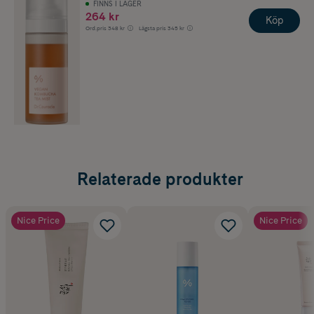
FINNS I LAGER
264 kr
Köp
Ord.pris
348 kr
Lägsta pris
345 kr
Relaterade produkter
Nice Price
Nice Price