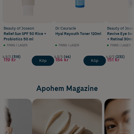
Beauty of Joseon
Dr Ceuracle
Beauty of Jose
Relief Sun SPF 50 Rice +
Hyal Reyouth Toner 120ml
Revive Eye Se
Probiotics 50 ml
+ Retinal 30ml
FINNS I LAGER
FINNS I LAGER
FINNS I LAGER
4.8/5
(316)
4.8/5
(44)
4.6/5
(232)
119 kr
184 kr
151 kr
Köp
Köp
Apohem Magazine