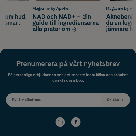
m
Magazine by Apohem
Magazine by A
d om hud,
NAD och NAD+ – din
Aknebenäge
ch smart
guide till ingredienserna
du en lugn
alla pratar om
jämnare h
Prenumerera på vårt nyhetsbrev
Få personliga erbjudanden och det senaste inom hälsa och skönhet
direkt i din inbox.
Fyll i mailadress
Skicka