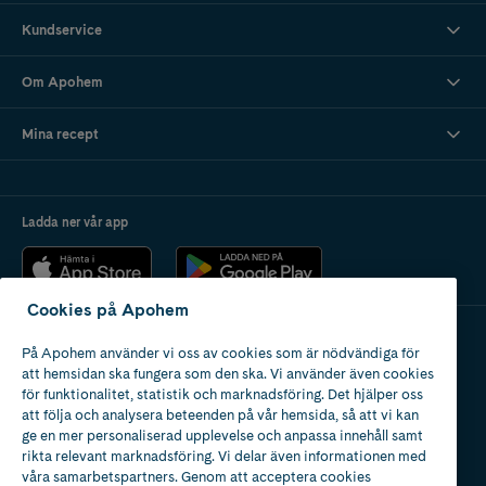
Kundservice
Om Apohem
Mina recept
Ladda ner vår app
Cookies på Apohem
På Apohem använder vi oss av cookies som är nödvändiga för
Apotek med tillstånd
att hemsidan ska fungera som den ska. Vi använder även cookies
av Läkemedelsverket
för funktionalitet, statistik och marknadsföring. Det hjälper oss
att följa och analysera beteenden på vår hemsida, så att vi kan
ge en mer personaliserad upplevelse och anpassa innehåll samt
rikta relevant marknadsföring. Vi delar även informationen med
våra samarbetspartners. Genom att acceptera cookies