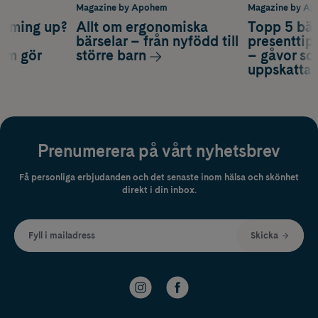
m
Magazine by Apohem
Magazine by A
coming up?
Allt om ergonomiska
Topp 5 bäs
a
bärselar – från nyfödd till
presenttips
som gör
större barn
– gåvor so
uppskatta
Prenumerera på vårt nyhetsbrev
Få personliga erbjudanden och det senaste inom hälsa och skönhet
direkt i din inbox.
Fyll i mailadress
Skicka