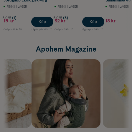
Jordgubb Ekologisk 40 g
Banansmak 40 
FINNS I LAGER
FINNS I LAGER
FINNS I LAGER
5.0/5
(1)
5.0/5
(3)
15 kr
32 kr
18 kr
Köp
Köp
Ord.pris
19 kr
Lägsta pris
16 kr
Ord.pris
39 kr
Lägsta pris
38 kr
Apohem Magazine