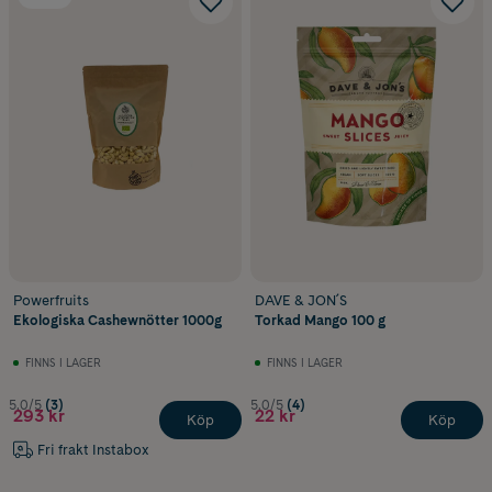
Powerfruits
DAVE & JON´S
Ekologiska Cashewnötter 1000g
Torkad Mango 100 g
FINNS I LAGER
FINNS I LAGER
5.0/5
(3)
5.0/5
(4)
293 kr
22 kr
Köp
Köp
Fri frakt Instabox