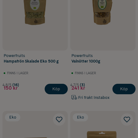
Powerfruits
Powerfruits
Hampafrön Skalade Eko 500 g
Valnötter 1000g
FINNS I LAGER
FINNS I LAGER
4.8/5
(16)
4.7/5
(3)
150 kr
241 kr
Köp
Köp
Fri frakt Instabox
Eko
Eko