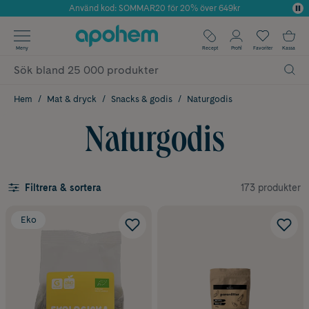
Använd kod: SOMMAR20 för 20% över 649kr
Årets Butik 2025 inom Skönhet
✓ Fri frakt
Meny
Recept
Profil
Favoriter
Kassa
✓ Rådgivning från farmaceuter & hudterapeuter
✓ Poäng på alla köp*
Hem
Mat & dryck
Snacks & godis
Naturgodis
Naturgodis
173 produkter
Filtrera & sortera
Eko