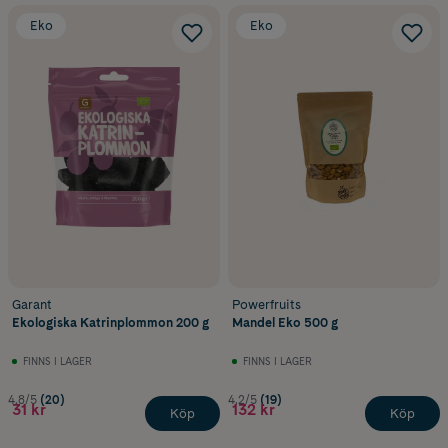
Eko
Eko
Garant
Powerfruits
Ekologiska Katrinplommon 200 g
Mandel Eko 500 g
FINNS I LAGER
FINNS I LAGER
4.8/5
(20)
4.2/5
(19)
31 kr
132 kr
Köp
Köp