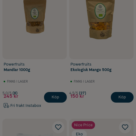
Powerfruits
Powerfruits
Mandlar 1000g
Ekologisk Mango 500g
FINNS I LAGER
FINNS I LAGER
5.0/5
(8)
4.5/5
(27)
245 kr
150 kr
Köp
Köp
Fri frakt Instabox
Nice Price
Eko