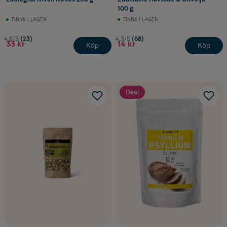
100 g
FINNS I LAGER
FINNS I LAGER
4.8/5
(23)
4.3/5
(68)
33 kr
14 kr
Köp
Köp
Deal