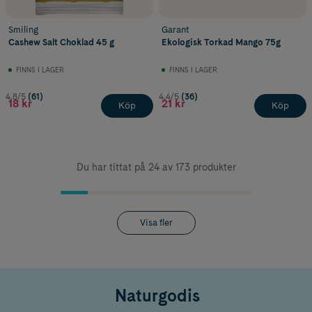
Smiling
Garant
Cashew Salt Choklad 45 g
Ekologisk Torkad Mango 75g
FINNS I LAGER
FINNS I LAGER
4.8/5
(61)
4.4/5
(36)
18 kr
21 kr
Köp
Köp
Du har tittat på 24 av 173 produkter
Visa fler
Naturgodis