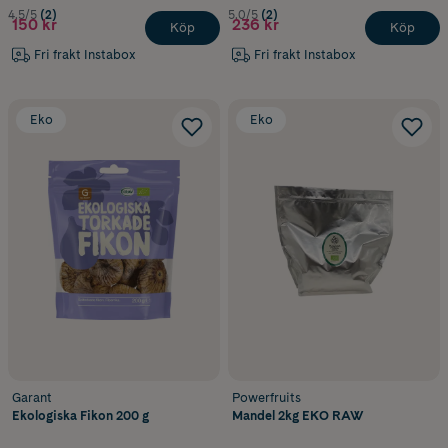
4.5/5
(2)
5.0/5
(2)
150 kr
236 kr
Köp
Köp
Fri frakt Instabox
Fri frakt Instabox
Eko
Eko
Garant
Powerfruits
Ekologiska Fikon 200 g
Mandel 2kg EKO RAW