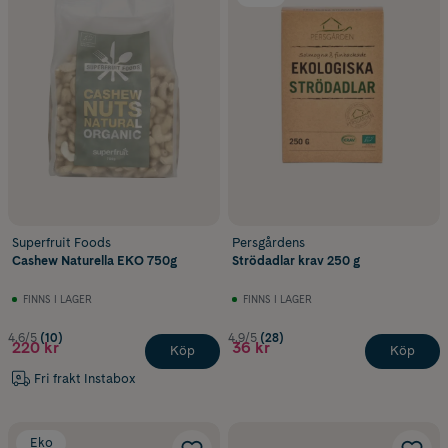
Superfruit Foods
Persgårdens
Cashew Naturella EKO 750g
Strödadlar krav 250 g
FINNS I LAGER
FINNS I LAGER
4.6/5
(10)
4.9/5
(28)
220 kr
36 kr
Köp
Köp
Fri frakt Instabox
Eko