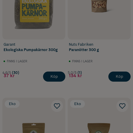
Garant
Nuts Fabriken
Ekologiska Pumpakärnor 300g
Paranötter 300 g
FINNS I LAGER
FINNS I LAGER
4.6/5
(30)
5.0/5
(1)
37 kr
134 kr
Köp
Köp
Eko
Eko