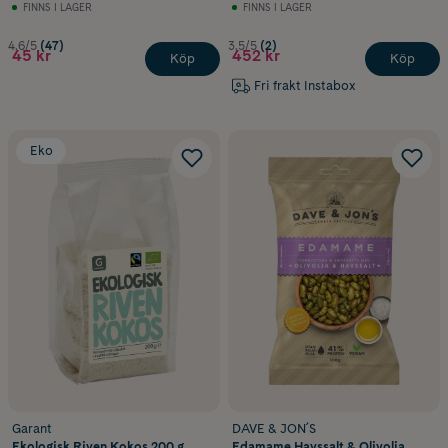
FINNS I LAGER
FINNS I LAGER
4.6/5
(47)
3.5/5
(2)
45 kr
452 kr
Köp
Köp
Fri frakt Instabox
Eko
Garant
DAVE & JON´S
Ekologisk Riven Kokos 200 g
Edamame Havssalt & Olivolja