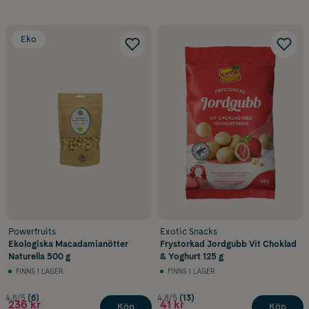
Eko
Powerfruits
Exotic Snacks
Ekologiska Macadamianötter
Frystorkad Jordgubb Vit Choklad
Naturella 500 g
& Yoghurt 125 g
FINNS I LAGER
FINNS I LAGER
4.8/5
(6)
4.8/5
(13)
236 kr
41 kr
Köp
Köp