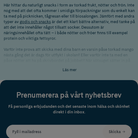
Här hittar du naturligt snacks i form av torkad frukt, nötter och frön. Inte
nog med att det ofta kommer i smidiga förpackningar som du enkelt kan
ta med på picknicken, tågresan eller till biosalongen. Jämfört med andra
typer av
godis och snacks
är det ett klart bättre alternativ, med tanke på
att det inte innehåller något tillsatt socker. Dessutom är
näringsinnehållet ofta tätt – i både nötter och fröer finns till exempel
protein och viktiga fettsyror.
Varför inte prova att skicka med dina barn en varsin påse torkad mango
nästa gång det är dags för utflykt i skolan? Eller varför inte ta med en
påse nötter att ha på skrivbordet på jobbet? När sötsuget sätter in på
eftermiddagen så kommer nötterna väl till pass med sina nyttiga
Läs mer
fettsyror. Dessutom tar de bort sötsuget på ett effektivt sätt!
Om du inte redan vet att frukt är lika gott som
godis
, så vet du det snart!
Prenumerera på vårt nyhetsbrev
Få personliga erbjudanden och det senaste inom hälsa och skönhet
direkt i din inbox.
Fyll i mailadress
Skicka