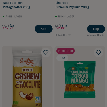
Nuts Fabriken
Lindroos
Pistagenötter 200g
Premium Psyllium 200 g
FINNS I LAGER
FINNS I LAGER
4.0/5
(2)
4.6/5
(11)
132 kr
52 kr
Köp
Köp
Ord.pris
69 kr
Lägsta pris
68 kr
Nice Price
Eko