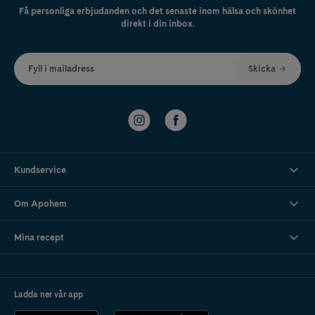
Få personliga erbjudanden och det senaste inom hälsa och skönhet
direkt i din inbox.
Fyll i mailadress
Skicka
Kundservice
Om Apohem
Mina recept
Ladda ner vår app