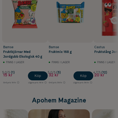
Bamse
Bamse
Castus
Fruktbjörnar Med
Fruktmix 168 g
Fruktstång Jo
Jordgubb Ekologisk 40 g
FINNS I LAGER
FINNS I LAGER
FINNS I LAGER
5.0/5
(1)
5.0/5
(3)
4.7/5
(12)
15 kr
32 kr
20 kr
Köp
Köp
Ord.pris
19 kr
Lägsta pris
16 kr
Ord.pris
39 kr
Lägsta pris
38 kr
Apohem Magazine