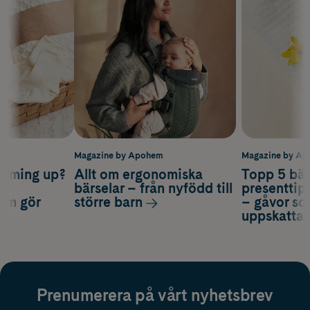
m
Magazine by Apohem
Magazine by A
coming up?
Allt om ergonomiska
Topp 5 bäs
a
bärselar – från nyfödd till
presenttips
som gör
större barn
– gåvor so
uppskatta
Prenumerera på vårt nyhetsbrev