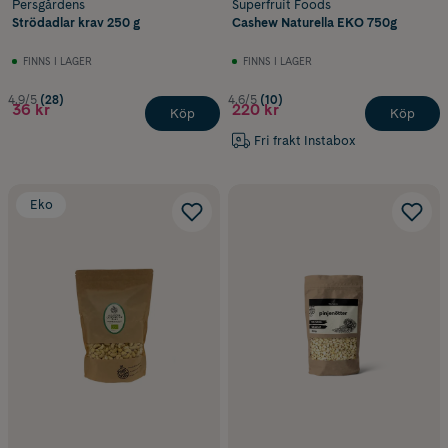
Persgårdens
Superfruit Foods
Strödadlar krav 250 g
Cashew Naturella EKO 750g
FINNS I LAGER
FINNS I LAGER
4.9/5
(28)
4.6/5
(10)
36 kr
220 kr
Köp
Köp
Fri frakt Instabox
Eko