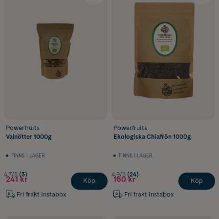
Powerfruits
Powerfruits
Valnötter 1000g
Ekologiska Chiafrön 1000g
FINNS I LAGER
FINNS I LAGER
4.7/5
(3)
4.9/5
(24)
241 kr
160 kr
Köp
Köp
Fri frakt Instabox
Fri frakt Instabox