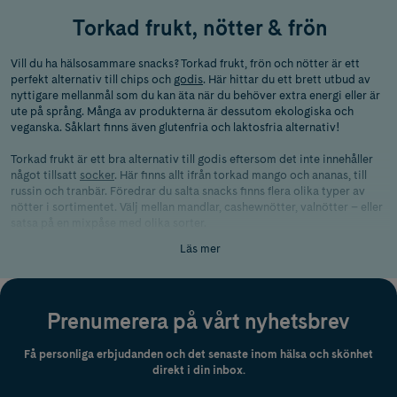
Torkad frukt, nötter & frön
Vill du ha hälsosammare snacks? Torkad frukt, frön och nötter är ett
perfekt alternativ till chips och
godis
. Här hittar du ett brett utbud av
nyttigare mellanmål som du kan äta när du behöver extra energi eller är
ute på språng. Många av produkterna är dessutom ekologiska och
veganska. Såklart finns även glutenfria och laktosfria alternativ!
Torkad frukt är ett bra alternativ till godis eftersom det inte innehåller
något tillsatt
socker
. Här finns allt ifrån torkad mango och ananas, till
russin och tranbär. Föredrar du salta snacks finns flera olika typer av
nötter i sortimentet. Välj mellan mandlar, cashewnötter, valnötter – eller
satsa på en mixpåse med olika sorter.
Läs mer
När det gäller frön finns skalade solrosfrön, chiafrön och olika frömixer.
Det kan användas på till exempel yoghurt, gröt eller ätas som de är.
Varumärken vi samarbetar med är bland annat
Risenta
,
Garant
,
Urtekram
Food
och
Saltå Kvarn
.
Prenumerera på vårt nyhetsbrev
Få personliga erbjudanden och det senaste inom hälsa och skönhet
direkt i din inbox.