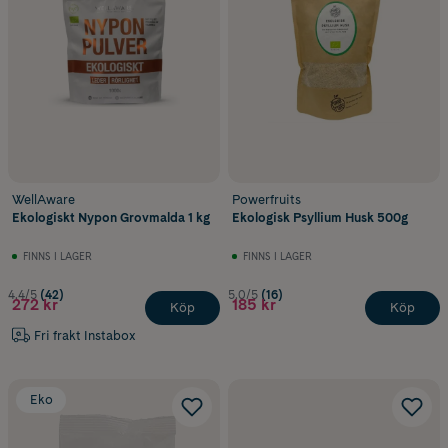
WellAware
Powerfruits
Ekologiskt Nypon Grovmalda 1 kg
Ekologisk Psyllium Husk 500g
FINNS I LAGER
FINNS I LAGER
4.4/5
(42)
5.0/5
(16)
272 kr
185 kr
Köp
Köp
Fri frakt Instabox
Eko