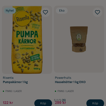
Nyhet
Eko
Risenta
Powerfruits
Pumpakärnor 1 kg
Hasselnötter 1 kg EKO
FINNS I LAGER
FINNS I LAGER
5.0/5
(3)
122 kr
289 kr
Köp
Köp