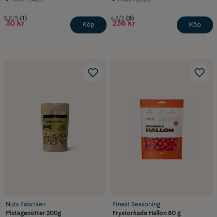
5.0/5
(1)
4.8/5
(6)
30 kr
236 kr
Köp
Köp
Nuts Fabriken
Finest Seasoning
Pistagenötter 200g
Frystorkade Hallon 80 g