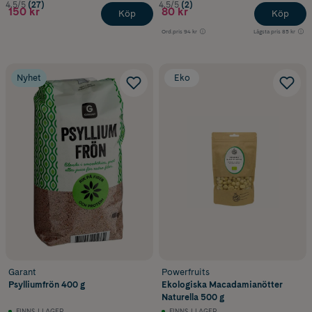
4.5/5
(27)
4.5/5
(2)
150 kr
80 kr
Köp
Köp
Ord.pris
94 kr
Lägsta pris
85 kr
Nyhet
Eko
Garant
Powerfruits
Psylliumfrön 400 g
Ekologiska Macadamianötter
Naturella 500 g
FINNS I LAGER
FINNS I LAGER