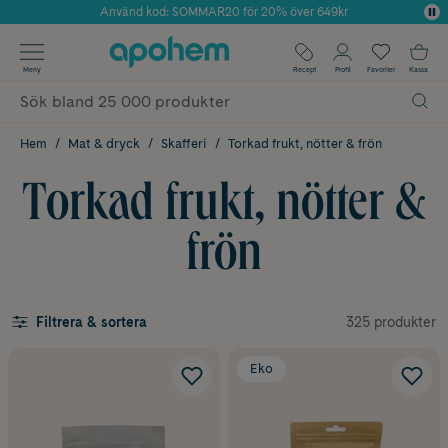
Använd kod: SOMMAR20 för 20% över 649kr
Årets Butik 2025 inom Skönhet
✓ Fri frakt
Meny
Recept
Profil
Favoriter
Kassa
✓ Rådgivning från farmaceuter & hudterapeuter
✓ Poäng på alla köp*
Hem
Mat & dryck
Skafferi
Torkad frukt, nötter & frön
Torkad frukt, nötter &
frön
325 produkter
Filtrera & sortera
Eko