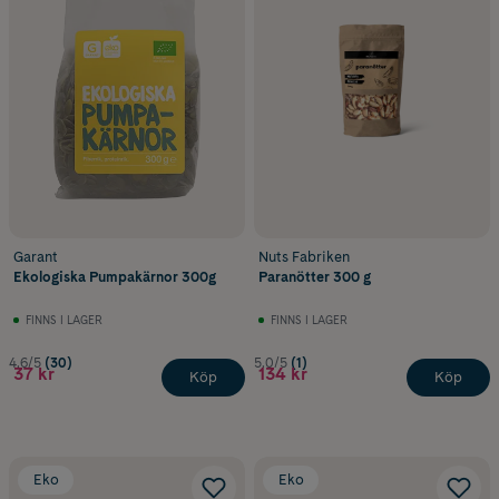
Garant
Nuts Fabriken
Ekologiska Pumpakärnor 300g
Paranötter 300 g
FINNS I LAGER
FINNS I LAGER
4.6/5
(30)
5.0/5
(1)
37 kr
134 kr
Köp
Köp
Eko
Eko