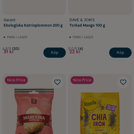
Garant
DAVE & JON´S
Ekologiska Katrinplommon 200 g
Torkad Mango 100 g
FINNS I LAGER
FINNS I LAGER
4.8/5
(20)
5.0/5
(4)
31 kr
22 kr
Köp
Köp
Nice Price
Nice Price