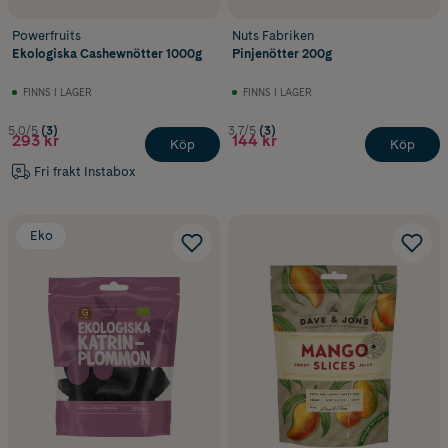
Powerfruits
Nuts Fabriken
Ekologiska Cashewnötter 1000g
Pinjenötter 200g
FINNS I LAGER
FINNS I LAGER
5.0/5
(3)
3.7/5
(3)
293 kr
144 kr
Köp
Köp
Fri frakt Instabox
Eko