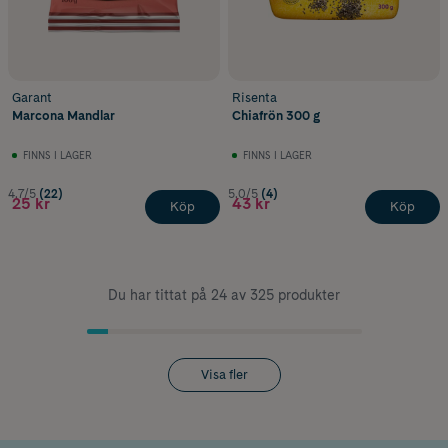
Garant
Risenta
Marcona Mandlar
Chiafrön 300 g
FINNS I LAGER
FINNS I LAGER
4.7/5
(22)
5.0/5
(4)
25 kr
43 kr
Köp
Köp
Du har tittat på 24 av 325 produkter
Visa fler