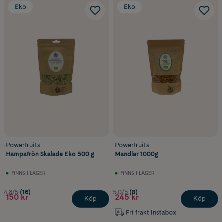
Eko
Eko
Powerfruits
Powerfruits
Hampafrön Skalade Eko 500 g
Mandlar 1000g
FINNS I LAGER
FINNS I LAGER
4.8/5
(16)
5.0/5
(8)
150 kr
245 kr
Köp
Köp
Fri frakt Instabox