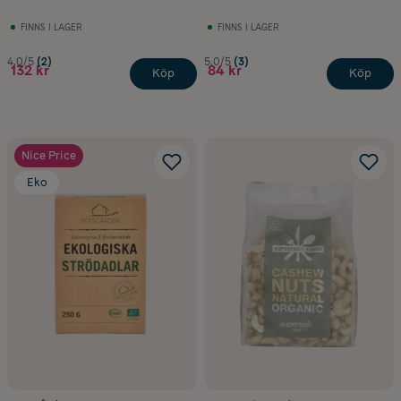
FINNS I LAGER
FINNS I LAGER
4.0/5
(2)
5.0/5
(3)
132 kr
84 kr
Köp
Köp
Nice Price
Eko