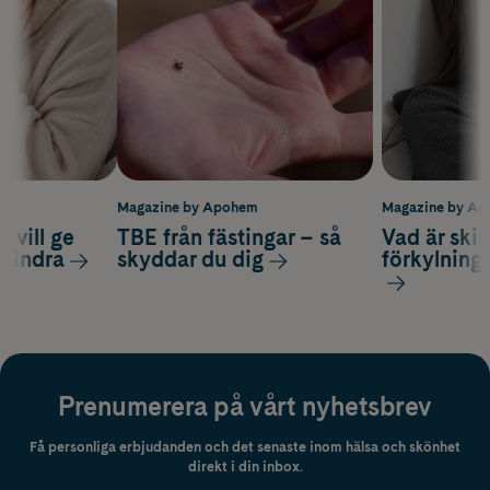
m
Magazine by Apohem
Magazine by A
 vill ge
TBE från fästingar – så
Vad är ski
 lindra
skyddar du dig
förkylning
Prenumerera på vårt nyhetsbrev
Få personliga erbjudanden och det senaste inom hälsa och skönhet
direkt i din inbox.