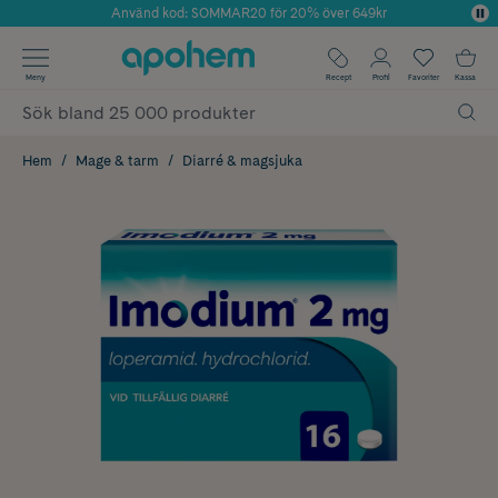
Använd kod: SOMMAR20 för 20% över 649kr
Årets Butik 2025 inom Skönhet
✓ Fri frakt
Meny
Recept
Profil
Favoriter
Kassa
✓ Rådgivning från farmaceuter & hudterapeuter
✓ Poäng på alla köp*
Hem
Mage & tarm
Diarré & magsjuka