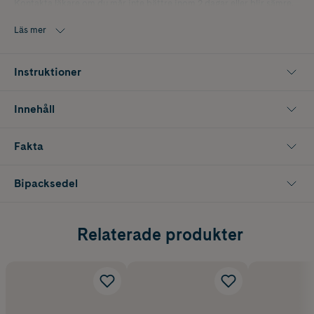
Kontakta läkare om du mår inte bättre inom 2 dagar eller blir sämre.
Imodium 2 mg finns även som munsönderfallande tabletter.
Läs mer
Instruktioner
Innehåll
Fakta
Bipacksedel
Relaterade produkter