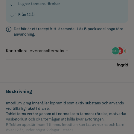
Lugnar tarmens rörelser
Från 12 år
Det här är ett receptfritt läkemedel. Läs
Bipacksedel
noga före
användning.
Beskrivning
Imodium 2 mg innehåller lopramid som aktiv substans och används
vid tillfällig (akut) diarré.
Tabletterna verkar genom att normalisera tarmens rörelse, motverka
väskeförlust och öka förmågan att hålla kvar avföringen.
Effekten uppstår inom 1 timme. Imodium kan tas av vuxna och barn
över 12 år, under högst 2 dagar i sträck.