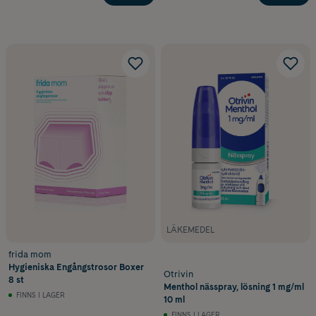
LÄKEMEDEL
frida mom
Hygieniska Engångstrosor Boxer
Otrivin
8 st
Menthol nässpray, lösning 1 mg/ml
FINNS I LAGER
10 ml
FINNS I LAGER