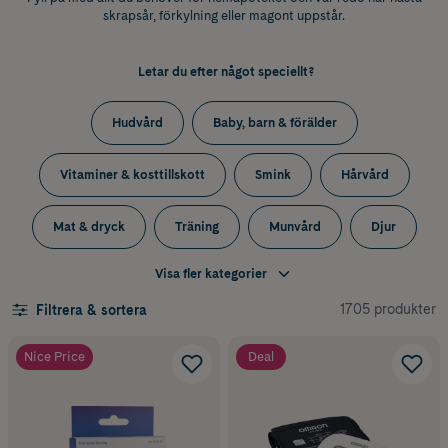
skrapsår, förkylning eller magont uppstår.
Letar du efter något speciellt?
Hudvård
Baby, barn & förälder
Vitaminer & kosttillskott
Smink
Hårvård
Mat & dryck
Träning
Munvård
Djur
Visa fler kategorier
Mage & tarm
Sår, bett & stick
Hushåll
1705 produkter
Filtrera & sortera
Värk & feber
Hjälpmedel & säkerhet
Intimvård
Nice Price
Deal
Förkylning
Ögon & öron
Graviditet
Allergi
Sex & lust
Sömn
Sluta röka