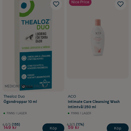
Nice Price
MEDICINTEKNISK PRODUKT
Thealoz Duo
ACO
Ögondroppar 10 ml
Intimate Care Cleansing Wash
Intimtvål 250 ml
FINNS I LAGER
FINNS I LAGER
4.6/5
(155)
4.9/5
(174)
149 kr
59 kr
Köp
Köp