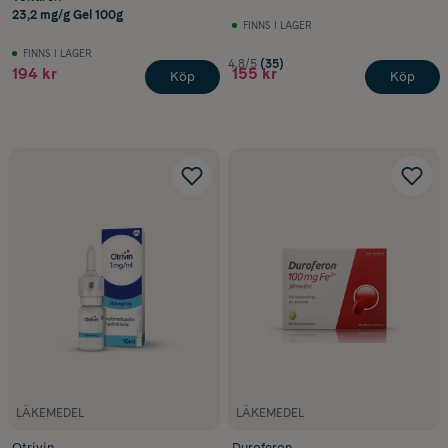
23,2 mg/g Gel 100g
FINNS I LAGER
FINNS I LAGER
4.8/5
(35)
194 kr
155 kr
Köp
Köp
LÄKEMEDEL
LÄKEMEDEL
Otrivin
Duroferon