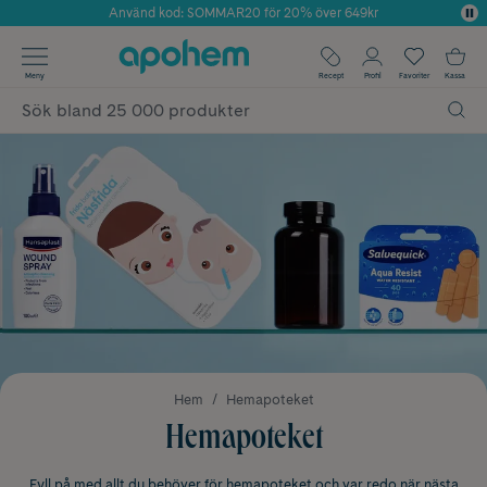
Använd kod: SOMMAR20 för 20% över 649kr
Årets Butik 2025 inom Skönhet
✓ Fri frakt
Meny
Recept
Profil
Favoriter
Kassa
✓ Rådgivning från farmaceuter & hudterapeuter
✓ Poäng på alla köp*
Hem
Hemapoteket
Hemapoteket
Fyll på med allt du behöver för hemapoteket och var redo när nästa