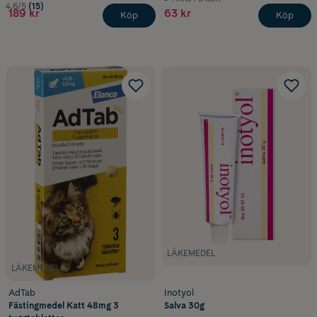
4.6/5
(15)
189 kr
63 kr
Köp
Köp
LÄKEMEDEL
LÄKEMEDEL
AdTab
Inotyol
Fästingmedel Katt 48mg 3
Salva 30g