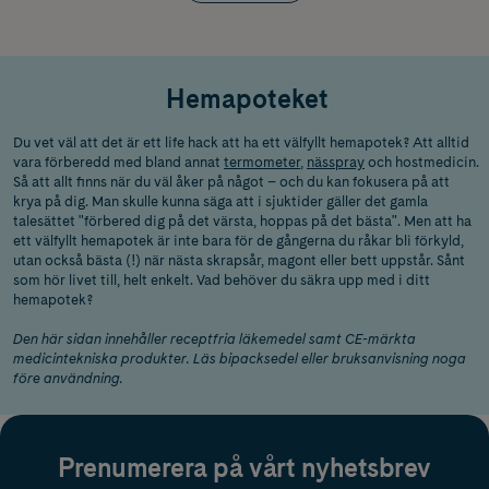
Hemapoteket
Du vet väl att det är ett life hack att ha ett välfyllt hemapotek? Att alltid
vara förberedd med bland annat
termometer
,
nässpray
och hostmedicin.
Så att allt finns när du väl åker på något – och du kan fokusera på att
krya på dig. Man skulle kunna säga att i sjuktider gäller det gamla
talesättet "förbered dig på det värsta, hoppas på det bästa". Men att ha
ett välfyllt hemapotek är inte bara för de gångerna du råkar bli förkyld,
utan också bästa (!) när nästa skrapsår, magont eller bett uppstår. Sånt
som hör livet till, helt enkelt. Vad behöver du säkra upp med i ditt
hemapotek?
Den här sidan innehåller receptfria läkemedel samt CE-märkta
medicintekniska produkter. Läs bipacksedel eller bruksanvisning noga
före användning.
Prenumerera på vårt nyhetsbrev