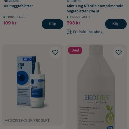
Novalucol
Nicotinell
100 tuggtabletter
Mint 1 mg Nikotin Komprimerade
Sugtabletter 204 st
FINNS I LAGER
FINNS I LAGER
109 kr
398 kr
Köp
Köp
Fri frakt Instabox
Deal
MEDICINTEKNISK PRODUKT