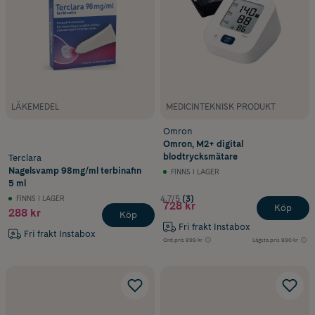
LÄKEMEDEL
MEDICINTEKNISK PRODUKT
Omron
Omron, M2+ digital
blodtrycksmätare
Terclara
Nagelsvamp 98mg/ml terbinafin
FINNS I LAGER
5 ml
FINNS I LAGER
4.7/5
(3)
728 kr
Köp
288 kr
Köp
Fri frakt Instabox
Fri frakt Instabox
Ord.pris
899 kr
Lägsta pris
890 kr