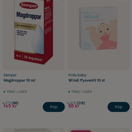
Semper
frida baby
Magdroppar 10 ml
Windi Pysventil 10 st
FINNS I LAGER
FINNS I LAGER
4.7/5
(66)
4.9/5
(218)
145 kr
88 kr
Köp
Köp