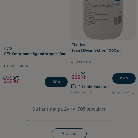
Ekodes
Hylo
Smart Desinfektion 1000 ml
GEL Smörjande ögondroppar 10ml
FÅ I LAGER
FINNS I LAGER
5.0/5
(2)
303 kr
4.8/5
(47)
Köp
209 kr
Köp
Fri frakt Instabox
Ord.pris
399 kr
Lägsta pris
395 kr
Du har tittat på 24 av 1705 produkter
Visa fler